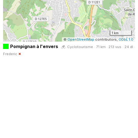
1 km
©
OpenStreetMap
contributors,
ODbL 1.0
Pompignan à l'envers
Cyclotourisme · 71 km · 213 vus · 24 dl ·
Frederic