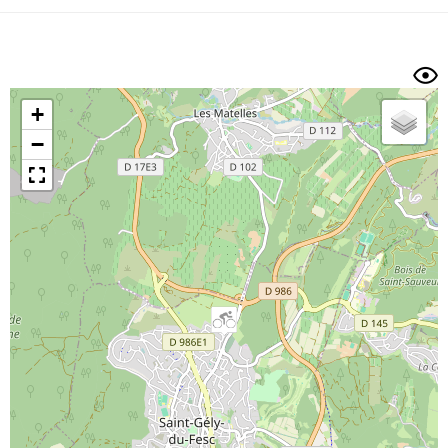
Dénivelé min/max
Auteur
Dossier
et
sous-dossiers
+
Trier par
−
Horodatage
Photos