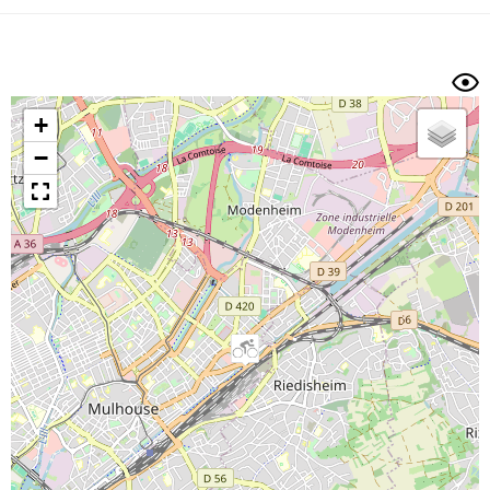
Dénivelé min/max
Auteur
Dossier
et
sous-dossiers
+
Trier par
−
Horodatage
Photos