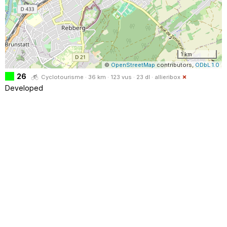
1 km
©
OpenStreetMap
contributors,
ODbL 1.0
26
Cyclotourisme · 36 km · 123 vus · 23 dl ·
allieribox
Developed