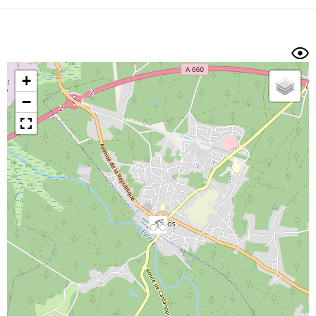
Dénivelé min/max
Auteur
Dossier
et
sous-dossiers
+
Trier par
−
Horodatage
Photos