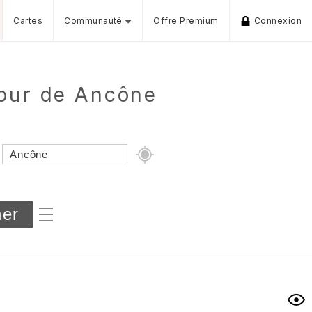
Cartes
Communauté
Offre Premium
Connexion
tour de Ancône
Dénivelé min/max
iers