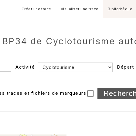
Créer une trace
Visualiser une trace
Bibliothèque
 BP34 de Cyclotourisme au
Activité
Départ
Longueur min/max
les traces et fichiers de marqueurs
Dossier
et sous-doss
Trier par
Horodatage
Photos