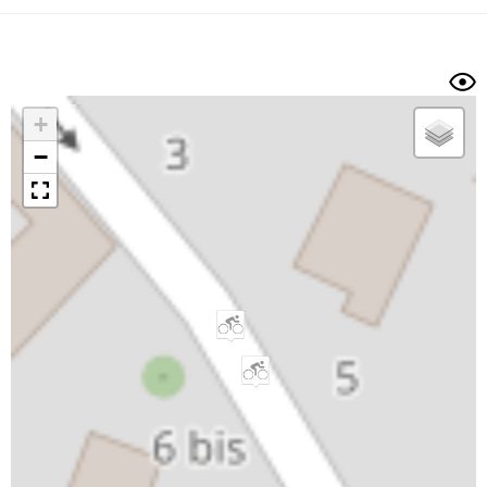
Dénivelé min/max
Auteur
Dossier
et
sous-dossiers
+
Trier par
−
Horodatage
Photos