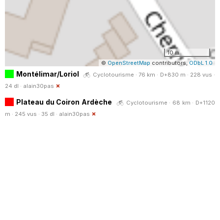
10 m
©
OpenStreetMap
contributors,
ODbL 1.0
Montélimar/Loriol
Cyclotourisme · 76 km · D+830 m · 228 vus ·
24 dl ·
alain30pas
Plateau du Coiron Ardèche
Cyclotourisme · 68 km · D+1120
m · 245 vus · 35 dl ·
alain30pas