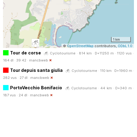
1 km
©
OpenStreetMap
contributors,
ODbL 1.0
Tour de corse
Cyclotourisme · 814 km · D+11250 m · 1120 vus ·
164 dl · 39:42 ·
mancbweb
Tour depuis santa giulia
Cyclotourisme · 110 km · D+1960 m ·
282 vus · 27 dl ·
mancbweb
PortoVecchio Bonifacio
Cyclotourisme · 44 km · D+340 m ·
187 vus · 24 dl ·
mancbweb