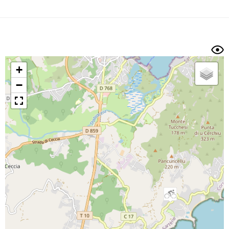
Dénivelé min/max
Auteur
Dossier
et
sous-dossiers
+
Trier par
−
Horodatage
Photos