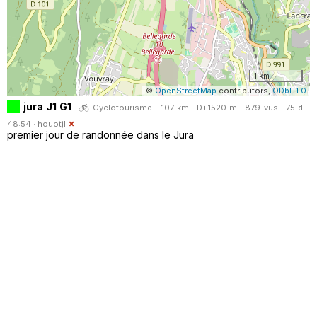
1 km
©
OpenStreetMap
contributors,
ODbL 1.0
jura J1 G1
Cyclotourisme · 107 km · D+1520 m · 879 vus · 75 dl ·
48:54 ·
houotjl
premier jour de randonnée dans le Jura