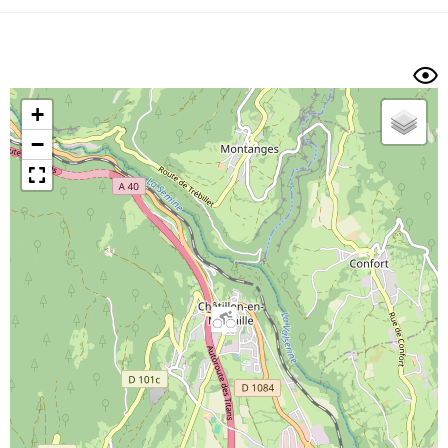
Dénivelé min/max
Auteur
Dossier
et
sous-dossiers
+
Trier par
−
Horodatage
Photos