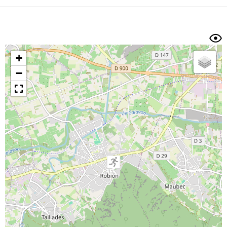
Dénivelé min/max
Auteur
Dossier
et
sous-dossiers
+
Trier par
−
Horodatage
Photos