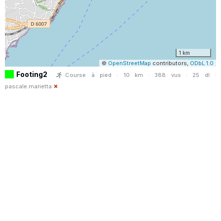
1 km
©
OpenStreetMap
contributors,
ODbL 1.0
Footing2
Course à pied · 10 km · 388 vus · 25 dl ·
pascale.marietta