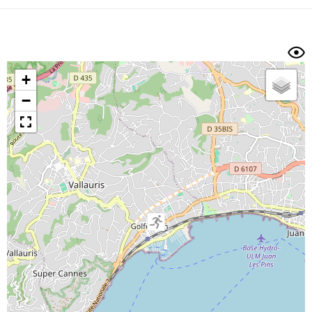
Dénivelé min/max
Auteur
Dossier
et
sous-dossiers
+
Trier par
−
Horodatage
Photos