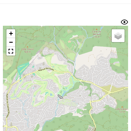
Dénivelé min/max
Auteur
Dossier
et
sous-dossiers
+
Trier par
−
Horodatage
Photos