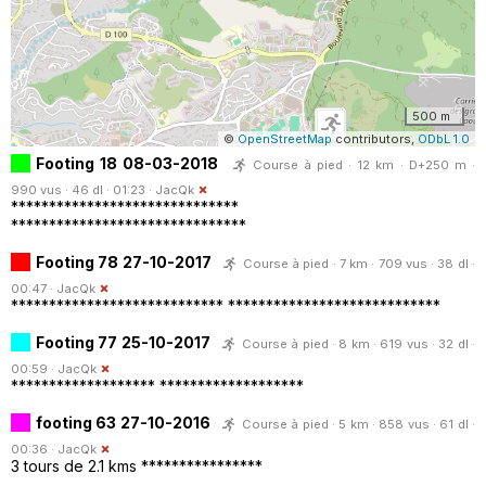
500 m
©
OpenStreetMap
contributors,
ODbL 1.0
Footing 18 08-03-2018
Course à pied · 12 km · D+250 m ·
990 vus · 46 dl · 01:23 ·
JacQk
******************************
*******************************
Footing 78 27-10-2017
Course à pied · 7 km · 709 vus · 38 dl ·
00:47 ·
JacQk
**************************** ****************************
Footing 77 25-10-2017
Course à pied · 8 km · 619 vus · 32 dl ·
00:59 ·
JacQk
******************* *******************
footing 63 27-10-2016
Course à pied · 5 km · 858 vus · 61 dl ·
00:36 ·
JacQk
3 tours de 2.1 kms ****************