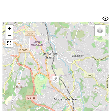
Dénivelé min/max
Auteur
Dossier
et
sous-dossiers
+
Trier par
−
Horodatage
Photos