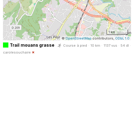
1 km
©
OpenStreetMap
contributors,
ODbL 1.0
Trail mouans grasse
Course à pied · 10 km · 1137 vus · 54 dl ·
carolesouchaire