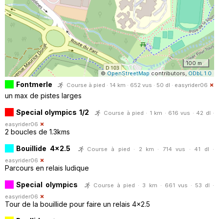
100 m
©
OpenStreetMap
contributors,
ODbL 1.0
Fontmerle
Course à pied · 14 km · 652 vus · 50 dl ·
easyrider06
un max de pistes larges
Special olympics 1/2
Course à pied · 1 km · 616 vus · 42 dl ·
easyrider06
2 boucles de 1.3kms
Bouillide 4x2.5
Course à pied · 2 km · 714 vus · 41 dl ·
easyrider06
Parcours en relais ludique
Special olympics
Course à pied · 3 km · 661 vus · 53 dl ·
easyrider06
Tour de la bouillide pour faire un relais 4x2.5