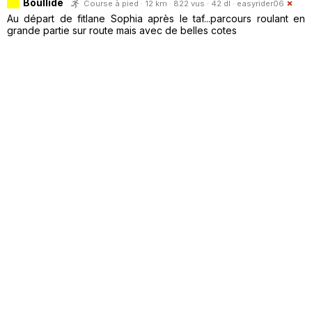
Boullide
Course à pied · 12 km · 822 vus · 42 dl ·
easyrider06
Au départ de fitlane Sophia après le taf...parcours roulant en
grande partie sur route mais avec de belles cotes