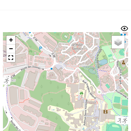
Dénivelé min/max
Auteur
Dossier
et
sous-dossiers
+
Trier par
−
Horodatage
Photos