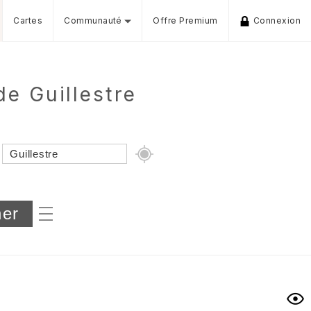
Cartes
Communauté
Offre Premium
Connexion
e Guillestre
Dénivelé min/max
iers