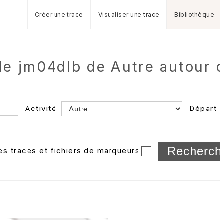
Créer une trace
Visualiser une trace
Bibliothèque
de jm04dlb de Autre autour d
Activité
Départ
Longueur min/max
les traces et fichiers de marqueurs
Dossier
et sous-doss
Trier par
Horodatage
Photos