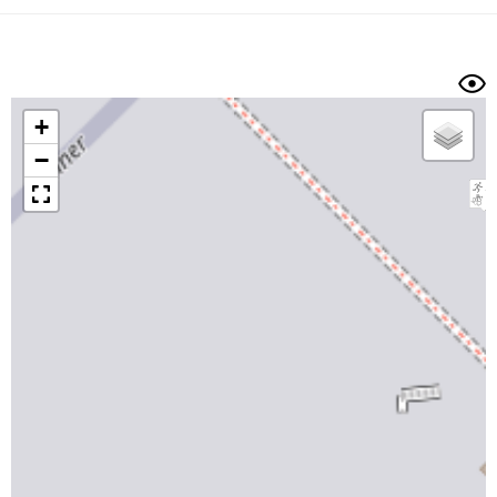
Dénivelé min/max
Auteur
Dossier
et
sous-dossiers
+
Trier par
−
Horodatage
Photos