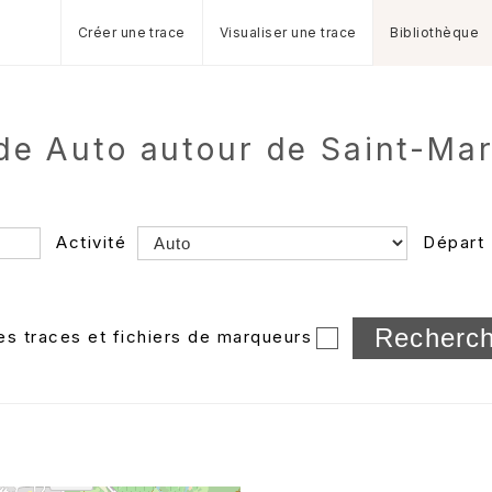
Créer une trace
Visualiser une trace
Bibliothèque
de Auto autour de Saint-Ma
Activité
Départ
Longueur min/max
les traces et fichiers de marqueurs
Dossier
et sous-doss
Trier par
Horodatage
Photos