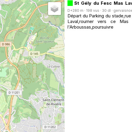
St Gély du Fesc Mas Lav
D+280 m · 198 vus · 30 dl ·
gervaisno
Départ du Parking du stade,rue 
Laval,rourner vers ce Mas 
l'Arboussas,poursuivre