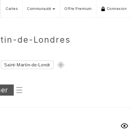
Cartes
Communauté
Offre Premium
Connexion
rtin-de-Londres
Dénivelé min/max
iers