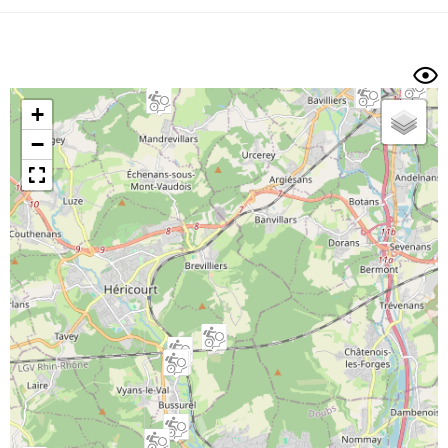
Dénivelé min/max
Auteur
Dossier
et
sous-dossiers
+
Trier par
−
Horodatage
Photos