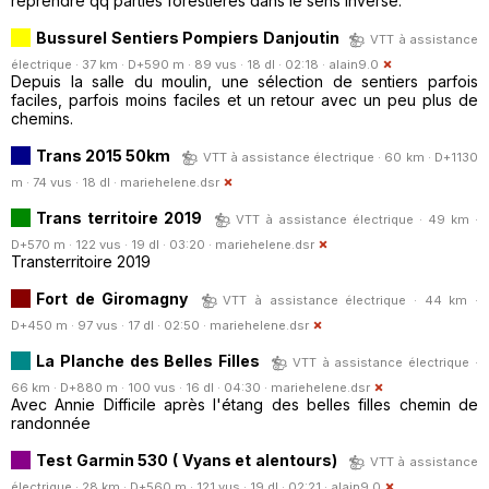
reprendre qq parties forestières dans le sens inverse.
Bussurel Sentiers Pompiers Danjoutin
VTT à assistance
électrique · 37 km · D+590 m · 89 vus · 18 dl · 02:18 ·
alain9.0
Depuis la salle du moulin, une sélection de sentiers parfois
faciles, parfois moins faciles et un retour avec un peu plus de
chemins.
Trans 2015 50km
VTT à assistance électrique · 60 km · D+1130
m · 74 vus · 18 dl ·
mariehelene.dsr
Trans territoire 2019
VTT à assistance électrique · 49 km ·
D+570 m · 122 vus · 19 dl · 03:20 ·
mariehelene.dsr
Transterritoire 2019
Fort de Giromagny
VTT à assistance électrique · 44 km ·
D+450 m · 97 vus · 17 dl · 02:50 ·
mariehelene.dsr
La Planche des Belles Filles
VTT à assistance électrique ·
66 km · D+880 m · 100 vus · 16 dl · 04:30 ·
mariehelene.dsr
Avec Annie Difficile après l'étang des belles filles chemin de
randonnée
Test Garmin 530 ( Vyans et alentours)
VTT à assistance
électrique · 28 km · D+560 m · 121 vus · 19 dl · 02:21 ·
alain9.0