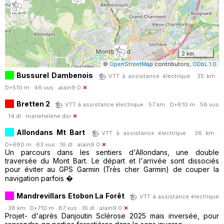
2 km
©
OpenStreetMap
contributors,
ODbL 1.0
Bussurel Dambenois
VTT à assistance électrique · 35 km ·
D+510 m · 46 vus ·
alain9.0
Bretten 2
VTT à assistance électrique · 57 km · D+810 m · 58 vus
· 14 dl ·
mariehelene.dsr
Allondans Mt Bart
VTT à assistance électrique · 36 km ·
D+680 m · 63 vus · 16 dl ·
alain9.0
Un parcours dans les sentiers d'Allondans, une double
traversée du Mont Bart. Le départ et l'arrivée sont dissociés
pour éviter au GPS Garmin (Très cher Garmin) de couper la
navigation parfois �
Mandrevillars Etobon La Forêt
VTT à assistance électrique
· 38 km · D+710 m · 87 vus · 16 dl ·
alain9.0
Projet- d'après Danjoutin Sclérose 2025 mais inversée, pour