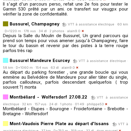
Il s'agit d'un parcours perso, refait une 2e fois pour tester le
Garmin 530 prêté par un ami. ce transfert sur visugpx pour
vérifier la zone de confidentialité.
Bussurel, Champagney
VTT à assistance électrique · 60 km
· D+1220 m · 178 vus · 34 dl · 2 photos ·
alain9.0
Depuis la Salle du Moulin de Bussurel, Un grand parcours qui
prend son temps pour vous amener jusqu'à Champagney, faire
le tour du bassin et revenir par des pistes à la terre rouge
parfois très rap
Bussurel Mandeure Ecurcey
VTT à assistance électrique ·
58 km · D+1060 m · 154 vus · 63 dl ·
alain9.0
Au départ du parking forestier , une grande boucle qui vous
emmène au Belvédère de Mandeure pour aller tâter du single,
parfois caillouteux, parfois descendant quelquefois ( trop
souvent ?) monta
Montbéliard - Wolfersdorf 27.08.22
VTT à assistance
électrique · 32 km · 157 vus · 24 dl · 1 photo · 01:49 ·
philippe53
Montbéliard - Etupes - Bourogne - Froidefontaine - Brebotte -
Bretagne - Wolfersdorf
Mont-Vaudois Pierre Plate au départ d'Issans
VTT à
assistance électrique · 37 km · D+750 m · 159 vus · 32 dl ·
dom.mougel