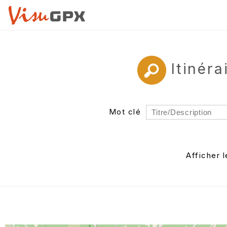
Itinér
Mot clé
Rayon
Département
Afficher 
Auteur