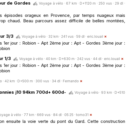
our de Gordes
Voyage à vélo · 67 km · D+1120 m · 250 vus · 29 dl ·
les épisodes orageux en Provence, par temps nuageux mais
op chaud. Beau parcours assez difficile de belles montées,
our 3/3
Voyage à vélo · 32 km · 241 vus · 59 dl ·
eric.louail
s 1er jour : Robion - Apt 2ème jour : Apt - Gordes 3ème jour :
Robion
ur 1/3
Voyage à vélo · 40 km · D+630 m · 242 vus · 44 dl ·
eric.louail
s 1er jour : Robion - Apt 2ème jour : Apt - Gordes 3ème jour :
Robion
 · 42 km · D+500 m · 300 vus · 34 dl ·
Fernando
onnies j10 94km 700d+ 600d-
Voyage à vélo · 93 km · D+510
oyage à vélo · 77 km · 669 vus · 84 dl · 05:25 ·
tomo31
on ensuite la voie verte du pont du Gard. Cette construction