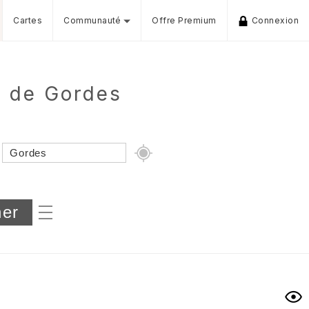
Cartes
Communauté
Offre Premium
Connexion
r de Gordes
Dénivelé min/max
iers