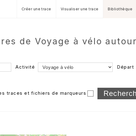
Créer une trace
Visualiser une trace
Bibliothèque
aires de Voyage à vélo autou
Activité
Départ
Longueur min/max
les traces et fichiers de marqueurs
Dossier
et sous-doss
Trier par
Horodatage
Photos