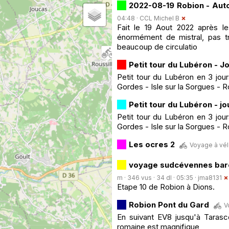
2022-08-19 Robion - Aut
04:48 ·
CCL Michel B
Fait le 19 Aout 2022 après 
énormément de mistral, pas tr
beaucoup de circulatio
Petit tour du Lubéron - J
Petit tour du Lubéron en 3 jour
Gordes - Isle sur la Sorgues - 
Petit tour du Lubéron - jo
Petit tour du Lubéron en 3 jour
Gordes - Isle sur la Sorgues - 
Les ocres 2
Voyage à vélo
voyage sudcévennes bar
m · 346 vus · 34 dl · 05:35 ·
jma8131
Etape 10 de Robion à Dions.
Robion Pont du Gard
V
En suivant EV8 jusqu'à Tarasc
romaine est magnifique