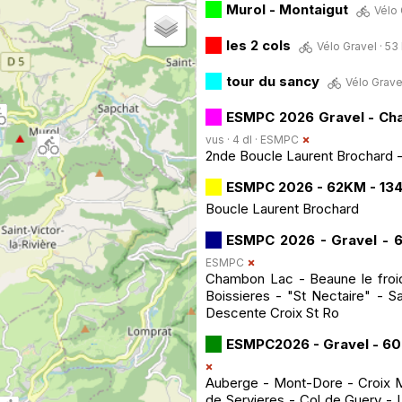
Murol - Montaigut
Vélo 
les 2 cols
Vélo Gravel · 53 
tour du sancy
Vélo Gravel
ESMPC 2026 Gravel - Ch
vus · 4 dl ·
ESMPC
2nde Boucle Laurent Brochard
ESMPC 2026 - 62KM - 13
Boucle Laurent Brochard
ESMPC 2026 - Gravel - 
ESMPC
Chambon Lac - Beaune le froid
Boissieres - "St Nectaire" - S
Descente Croix St Ro
ESMPC2026 - Gravel - 6
Auberge - Mont-Dore - Croix M
de Servieres - Col de Guery -