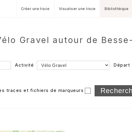
Créer une trace
Visualiser une trace
Bibliothèque
 Vélo Gravel autour de Besse
Activité
Départ
Longueur min/max
les traces et fichiers de marqueurs
Dossier
et sous-doss
Trier par
Horodatage
Photos