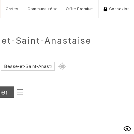
Cartes
Communauté
Offre Premium
Connexion
-et-Saint-Anastaise
Dénivelé min/max
iers