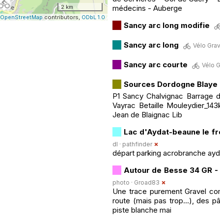
2 km
médecins - Auberge
OpenStreetMap
contributors,
ODbL 1.0
Sancy arc long modifie
Sancy arc long
Vélo Grav
Sancy arc courte
Vélo G
Sources Dordogne Blaye
P1 Sancy Chalvignac Barrage de
Vayrac Betaille Mouleydier_1
Jean de Blaignac Lib
Lac d'Aydat-beaune le fr
dl ·
pathfinder
départ parking acrobranche ayd
Autour de Besse 34 GR 
photo ·
Groad83
Une trace purement Gravel comm
route (mais pas trop...), des 
piste blanche mai