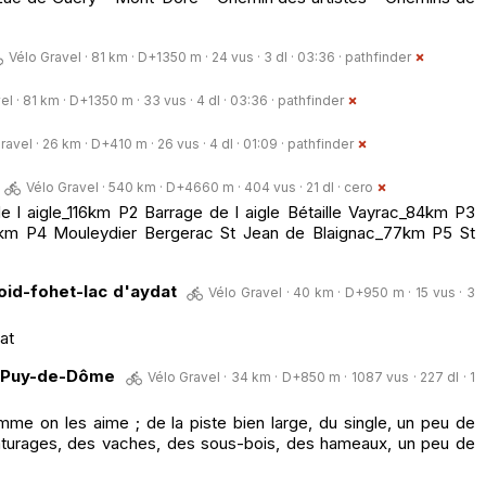
Vélo Gravel · 81 km · D+1350 m · 24 vus · 3 dl · 03:36 ·
pathfinder
el · 81 km · D+1350 m · 33 vus · 4 dl · 03:36 ·
pathfinder
ravel · 26 km · D+410 m · 26 vus · 4 dl · 01:09 ·
pathfinder
Vélo Gravel · 540 km · D+4660 m · 404 vus · 21 dl ·
cero
 l aigle_116km P2 Barrage de l aigle Bétaille Vayrac_84km P3
43km P4 Mouleydier Bergerac St Jean de Blaignac_77km P5 St
oid-fohet-lac d'aydat
Vélo Gravel · 40 km · D+950 m · 15 vus · 3
at
- Puy-de-Dôme
Vélo Gravel · 34 km · D+850 m · 1087 vus · 227 dl · 1
e on les aime ; de la piste bien large, du single, un peu de
pâturages, des vaches, des sous-bois, des hameaux, un peu de