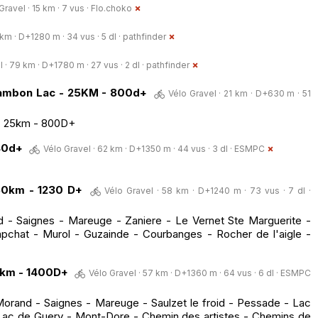
Gravel · 15 km · 7 vus ·
Flo.choko
km · D+1280 m · 34 vus · 5 dl ·
pathfinder
 · 79 km · D+1780 m · 27 vus · 2 dl ·
pathfinder
ambon Lac - 25KM - 800d+
Vélo Gravel · 21 km · D+630 m · 51
 - 25km - 800D+
40d+
Vélo Gravel · 62 km · D+1350 m · 44 vus · 3 dl ·
ESMPC
60km - 1230 D+
Vélo Gravel · 58 km · D+1240 m · 73 vus · 7 dl ·
 - Saignes - Mareuge - Zaniere - Le Vernet Ste Marguerite -
apchat - Murol - Guzainde - Courbanges - Rocher de l'aigle -
0km - 1400D+
Vélo Gravel · 57 km · D+1360 m · 64 vus · 6 dl ·
ESMPC
orand - Saignes - Mareuge - Saulzet le froid - Pessade - Lac
 Lac de Guery - Mont-Dore - Chemin des artistes - Chemins de