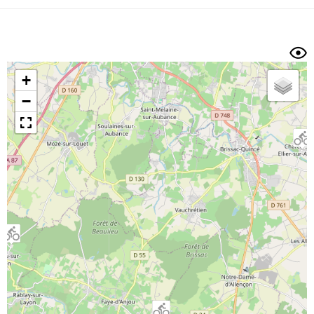
Dénivelé min/max
Auteur
Dossier
et
sous-dossiers
+
Trier par
−
Horodatage
Photos