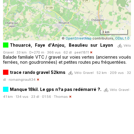
3 km
©
OpenStreetMap
contributors,
ODbL 1.0
Thouarcé, Faye d'Anjou, Beaulieu sur Layon
Vélo
Gravel · 33 km · D+270 m · 366 vus · 62 dl ·
peet1811
Balade familiale VTC / gravel sur voies vertes (anciennes voués
ferrées, non goudronnées) et petites routes peu fréquentées.
trace rando gravel 52kms
Vélo Gravel · 52 km · 209 vus · 32
dl ·
romaingirault34
Manque 18kil. Le gps n?a pas redémarré ?.
Vélo Gravel ·
41 km · 134 vus · 23 dl · 01:56 ·
Thomas