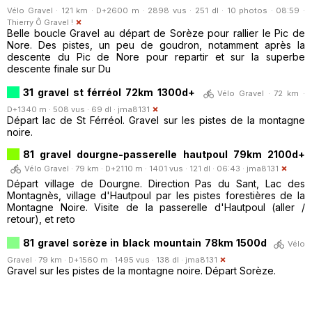
Vélo Gravel · 121 km · D+2600 m · 2898 vus · 251 dl · 10 photos · 08:59 ·
Thierry Ô Gravel !
Belle boucle Gravel au départ de Sorèze pour rallier le Pic de
Nore. Des pistes, un peu de goudron, notamment après la
descente du Pic de Nore pour repartir et sur la superbe
descente finale sur Du
31 gravel st férréol 72km 1300d+
Vélo Gravel · 72 km ·
D+1340 m · 508 vus · 69 dl ·
jma8131
Départ lac de St Férréol. Gravel sur les pistes de la montagne
noire.
81 gravel dourgne-passerelle hautpoul 79km 2100d+
Vélo Gravel · 79 km · D+2110 m · 1401 vus · 121 dl · 06:43 ·
jma8131
Départ village de Dourgne. Direction Pas du Sant, Lac des
Montagnès, village d'Hautpoul par les pistes forestières de la
Montagne Noire. Visite de la passerelle d'Hautpoul (aller /
retour), et reto
81 gravel sorèze in black mountain 78km 1500d
Vélo
Gravel · 79 km · D+1560 m · 1495 vus · 138 dl ·
jma8131
Gravel sur les pistes de la montagne noire. Départ Sorèze.