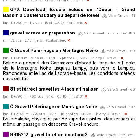
GPX Download: Boucle Écluse de l'Océan – Grand
Bassin à Castelnaudary au départ de Revel
Vélo Gravel · 71
km · D+230 m · 117 vus · 15 dl · 05:25 ·
fortineric
gravel soreze en preparation
Vélo Gravel · 75 km · D+1680
m · 172 vus · 27 dl ·
jeromecalastrenc
Ô Gravel Pèlerinage en Montagne Noire
Vélo Gravel · 69
km · D+680 m · 737 vus · 107 dl · 8 photos · 05:02 ·
Thierry Ô Gravel !
Balade au départ des Cammazes d’abord le long de la Rigole
de la Montagne Noire jusqu’au Lampy, puis vers le Lampiot,
Ramondens et le Lac de Laprade-basse. Les conditions météos
nous ont fait
81 st férréol gravel les 4 lacs à finaliser
Vélo Gravel · 60
km · D+790 m · 760 vus · 61 dl · 05:18 ·
jma8131
Ô Gravel Pèlerinage en Montagne Noire
Vélo Gravel · 107
km · D+2140 m · 855 vus · 127 dl · 10 photos · 08:28 ·
Thierry Ô Gravel !
Belle balade, physique, par de superbes pistes, des sentiers et
même un passage en descente Gravel-enduro.
9615212-gravel foret de montaud2
Vélo Gravel · 105 km ·