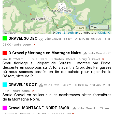
2 km
©
OpenStreetMap
contributors,
ODbL 1.0
GRAVEL 30 DEC
Vélo Gravel · 68 km · D+1370 m · 95 vus · 18 dl ·
03:00 ·
andre.soureil
Ô Gravel pèlerinage en Montagne Noire
Vélo Gravel · 70
km · D+1250 m · 389 vus · 90 dl · 10 photos · 05:49 ·
Thierry Ô Gravel !
Beau florilège au départ de Sorèze : montée par Pistre,
descente en sous-bois sur Arfons avant la Croix des Fangasses
où nous sommes passés en fin de balade pour rejoindre le
Désert, piste de P
GRAVEL 18 OCT
Vélo Gravel · 76 km · D+1610 m · 123 vus · 25 dl ·
03:21 ·
andre.soureil
Sortie Gravel en roulant sur les nombreuses pistes forestières
de la Montagne Noire.
Gravel MONTAGNE NOIRE 18/09
Vélo Gravel · 76 km ·
D+1660 m · 102 vus · 22 dl · 03:21 ·
andre.soureil