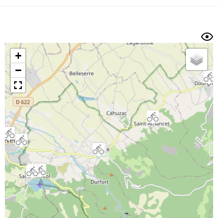
Dénivelé min/max
Auteur
Dossier
et
sous-dossiers
+
Trier par
−
Horodatage
Photos