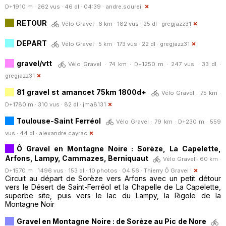
D+1910 m · 262 vus · 46 dl · 04:39 ·
andre.soureil
RETOUR
Vélo Gravel · 6 km · 182 vus · 25 dl ·
gregjazz31
DEPART
Vélo Gravel · 5 km · 173 vus · 22 dl ·
gregjazz31
gravel/vtt
Vélo Gravel · 74 km · D+1250 m · 247 vus · 33 dl ·
gregjazz31
81 gravel st amancet 75km 1800d+
Vélo Gravel · 75 km ·
D+1780 m · 310 vus · 82 dl ·
jma8131
Toulouse-Saint Ferréol
Vélo Gravel · 79 km · D+230 m · 559
vus · 44 dl ·
alexandre.cayrac
Ô Gravel en Montagne Noire : Sorèze, La Capelette,
Arfons, Lampy, Cammazes, Berniquaut
Vélo Gravel · 60 km ·
D+1570 m · 1496 vus · 153 dl · 10 photos · 04:56 ·
Thierry Ô Gravel !
Circuit au départ de Sorèze vers Arfons avec un petit détour
vers le Désert de Saint-Ferréol et la Chapelle de La Capelette,
superbe site, puis vers le lac du Lampy, la Rigole de la
Montagne Noir
Gravel en Montagne Noire : de Sorèze au Pic de Nore