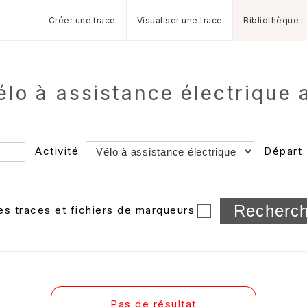
Créer une trace
Visualiser une trace
Bibliothèque
Vélo à assistance électrique
Activité
Départ
Longueur min/max
les traces et fichiers de marqueurs
Dossier
et sous-doss
Trier par
Horodatage
Photos
Pas de résultat