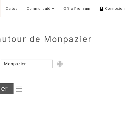
Cartes
Communauté
Offre Premium
Connexion
 autour de Monpazier
Dénivelé min/max
iers