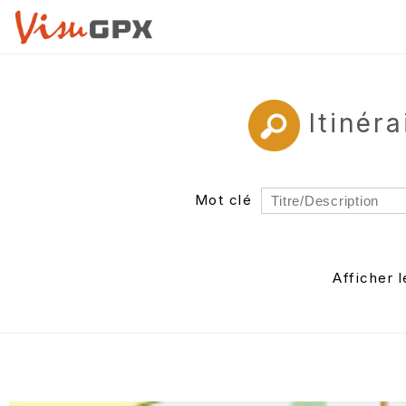
Itinér
Mot clé
Rayon
Département
Afficher 
Auteur