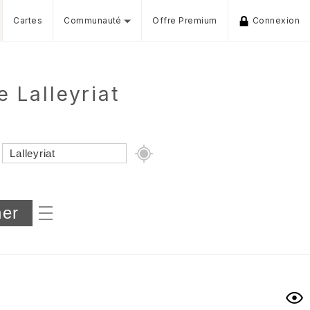
Cartes
Communauté
Offre Premium
Connexion
e Lalleyriat
Dénivelé min/max
iers