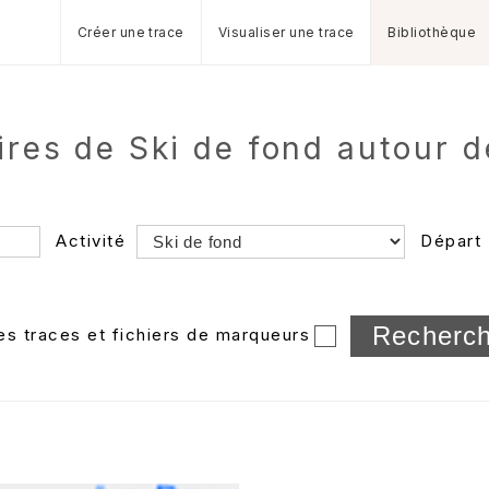
Créer une trace
Visualiser une trace
Bibliothèque
aires de Ski de fond autour d
Activité
Départ
Longueur min/max
les traces et fichiers de marqueurs
Dossier
et sous-doss
Trier par
Horodatage
Photos