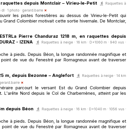
raquettes depuis Montclair – Virieu-le-Petit
Raquettes à
dl · 1 photo ·
gerard.barre
vrir les pistes forestières au dessus de Virieu-le-Petit qui
Grand Colombier motivait cette sortie hivernale. De Montclair,
ESTRLa Pierre Chanduraz 1218 m, en raquettes depuis
NDURAZ - IZENA
Raquettes à neige · 16 km · D+1060 m · 940 vus ·
che à pieds. Depuis Béon, la longue randonnée magnifique et
 point de vue du Fenestré par Romagneux avant de traverser
25 m, depuis Bezonne – Anglefort
Raquettes à neige · 14 km
gerard.barre
inéraire parcourt le versant Est du Grand Colombier depuis
. L'arête Nord depuis le Col de Charbemènes, atteint par les
18m depuis Béon
Raquettes à neige · 16 km · D+1040 m · 1056 vus ·
che à pieds. Depuis Béon, la longue randonnée magnifique et
u point de vue du Fenestré par Romagneux avant de traverser