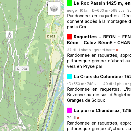
Le Roc Passin 1425 m, en 
neige · 10 km · D+660 m · 569 vus · 35 
Randonnée en raquettes. Décou
donnent accès à la montagne du 
par la Gra
Raquettes - BEON - FEN
Béon – Culoz-BéonE - CHA
37 dl · 1 photo ·
gerard.barre
Randonnée en raquettes, appro
pittoresque grimpe d'abord au
vers en Pryse par
La Croix du Colombier 15
· D+550 m · 748 vus · 40 dl · 1 photo ·
Randonnée en raquettes. L'it
Bezonne au dessus d'Anglefort
Granges de Scioux
La pierre Chanduraz, 12
70 dl
Randonnée en raquettes, appro
pittoresque grimpe d\'abord a