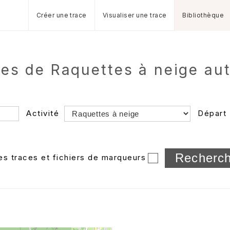
Créer une trace
Visualiser une trace
Bibliothèque
ires de Raquettes à neige au
Activité
Départ
Longueur min/max
les traces et fichiers de marqueurs
Dossier
et sous-doss
Trier par
Horodatage
Photos