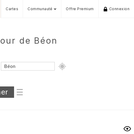
Cartes
Communauté
Offre Premium
Connexion
tour de Béon
Dénivelé min/max
iers