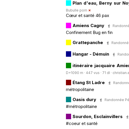
Plan d'eau, Berny sur N
Bubulle pom
Cœur et santé 46 pax
Amiens Cagny
Randonnée
Confinement Bug en fin
Grattepanche
Randonnée 
Hangar - Démuin
Randon
itinéraire jacquaire Ami
D+1090 m · 447 vus · 71 dl ·
christian
Étang St Ladre
Randonnée
métropolitaine
Oasis dury
Randonnée Péde
#métropolitaine
Sourdon, Esclainvillers
#coeur et santé