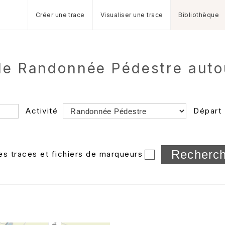
Créer une trace
Visualiser une trace
Bibliothèque
 de Randonnée Pédestre aut
Activité
Départ
Longueur min/max
les traces et fichiers de marqueurs
Dossier
et sous-doss
Trier par
Horodatage
Photos