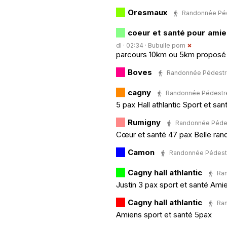
Oresmaux
Randonnée Pédes
coeur et santé pour amie
dl · 02:34 ·
Bubulle pom
parcours 10km ou 5km proposé 
Boves
Randonnée Pédestre ·
cagny
Randonnée Pédestre · 
5 pax Hall athlantic Sport et san
Rumigny
Randonnée Pédestr
Cœur et santé 47 pax Belle ran
Camon
Randonnée Pédestre ·
Cagny hall athlantic
Ran
Justin 3 pax sport et santé Ami
Cagny hall athlantic
Ran
Amiens sport et santé 5pax