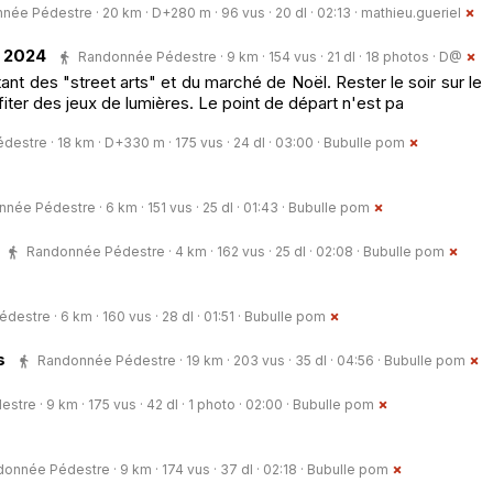
ée Pédestre · 20 km · D+280 m · 96 vus · 20 dl · 02:13 ·
mathieu.gueriel
 2024
Randonnée Pédestre · 9 km · 154 vus · 21 dl · 18 photos ·
D@
ant des "street arts" et du marché de Noël. Rester le soir sur le
fiter des jeux de lumières. Le point de départ n'est pa
stre · 18 km · D+330 m · 175 vus · 24 dl · 03:00 ·
Bubulle pom
née Pédestre · 6 km · 151 vus · 25 dl · 01:43 ·
Bubulle pom
Randonnée Pédestre · 4 km · 162 vus · 25 dl · 02:08 ·
Bubulle pom
stre · 6 km · 160 vus · 28 dl · 01:51 ·
Bubulle pom
es
Randonnée Pédestre · 19 km · 203 vus · 35 dl · 04:56 ·
Bubulle pom
re · 9 km · 175 vus · 42 dl · 1 photo · 02:00 ·
Bubulle pom
onnée Pédestre · 9 km · 174 vus · 37 dl · 02:18 ·
Bubulle pom