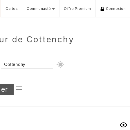
Cartes
Communauté
Offre Premium
Connexion
our de Cottenchy
Dénivelé min/max
iers