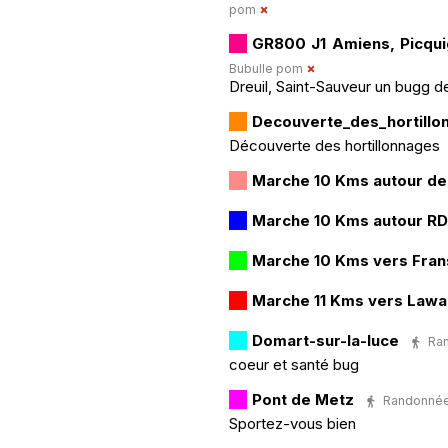
pom
GR800 J1 Amiens, Picqu
Bubulle pom
Dreuil, Saint-Sauveur un bugg d
Decouverte_des_hortillo
Découverte des hortillonnages
Marche 10 Kms autour de
Marche 10 Kms autour R
Marche 10 Kms vers Fran
Marche 11 Kms vers Law
Domart-sur-la-luce
Ran
coeur et santé bug
Pont de Metz
Randonnée P
Sportez-vous bien