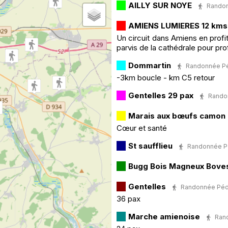
AILLY SUR NOYE
Randonn
AMIENS LUMIERES 12 kms
Un circuit dans Amiens en profit
parvis de la cathédrale pour pro
Dommartin
Randonnée Péde
-3km boucle - km C5 retour
Gentelles 29 pax
Randon
Marais aux bœufs camon
Cœur et santé
St saufflieu
Randonnée Péde
Bugg Bois Magneux Bov
Gentelles
Randonnée Pédest
36 pax
Marche amienoise
Rand