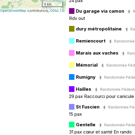
24 pax
3 km
Du garage via camon
OpenStreetMap
contributors,
ODbL 1.0
R
Rdv out
dury métropolitaine
Ra
Remiencourt
Randonnée Pé
Marais aux vaches
Rand
Mémorial
Randonnée Pédest
Rumigny
Randonnée Pédestr
Hailles
Randonnée Pédestre ·
29 pax Raccourci pour canicule
St Fuscien
Randonnée Pédes
15 pax
Gentelle
Randonnée Pédestre
31 pax cœur et santé En rando