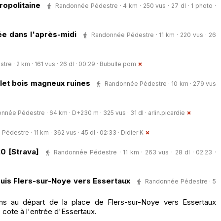
ropolitaine
Randonnée Pédestre · 4 km · 250 vus · 27 dl · 1 photo ·
ée dans l'après-midi
Randonnée Pédestre · 11 km · 220 vus · 26
e · 2 km · 161 vus · 26 dl · 00:29 ·
Bubulle pom
et bois magneux ruines
Randonnée Pédestre · 10 km · 279 vus
nnée Pédestre · 64 km · D+230 m · 325 vus · 31 dl ·
arlin.picardie
édestre · 11 km · 362 vus · 45 dl · 02:33 ·
Didier K
0 [Strava]
Randonnée Pédestre · 11 km · 263 vus · 28 dl · 02:23 ·
is Flers-sur-Noye vers Essertaux
Randonnée Pédestre · 5
 au départ de la place de Flers-sur-Noye vers Essertaux
ite cote à l'entrée d'Essertaux.