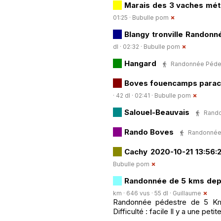
Marais des 3 vaches mét
01:25 ·
Bubulle pom
Blangy tronville Randonn
dl · 02:32 ·
Bubulle pom
Hangard
Randonnée Pédestr
Boves fouencamps paracl
· 42 dl · 02:41 ·
Bubulle pom
Salouel-Beauvais
Rando
Rando Boves
Randonnée P
Cachy 2020-10-21 13:56:2
Bubulle pom
Randonnée de 5 kms depu
km · 646 vus · 55 dl ·
Guillaume
Randonnée pédestre de 5 Kms
Difficulté : facile Il y a une pet