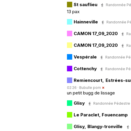
St sauflieu
Randonnée Péde
13 pax
Hainneville
Randonnée Péde
CAMON 17_09_2020
Ra
CAMON 17_09_2020
Ra
Vespérale
Randonnée Pédes
Cottenchy
Randonnée Pédes
Remiencourt, Estrées-su
02:26 ·
Bubulle pom
un petit bugg de lissage
Glisy
Randonnée Pédestre · 6
Le Paraclet, Fouencamp
Glisy, Blangy-tronville