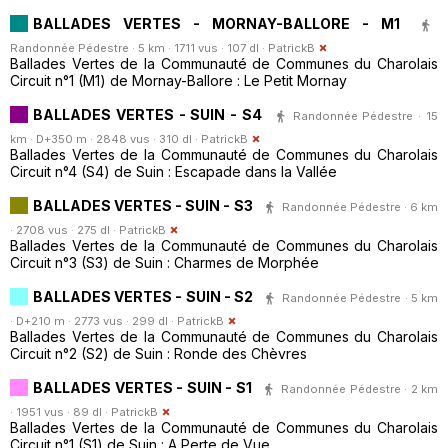
BALLADES VERTES - MORNAY-BALLORE - M1
Randonnée Pédestre · 5 km · 1711 vus · 107 dl ·
PatrickB
Ballades Vertes de la Communauté de Communes du Charolais
Circuit n°1 (M1) de Mornay-Ballore : Le Petit Mornay
BALLADES VERTES - SUIN - S4
Randonnée Pédestre · 15
km · D+350 m · 2848 vus · 310 dl ·
PatrickB
Ballades Vertes de la Communauté de Communes du Charolais
Circuit n°4 (S4) de Suin : Escapade dans la Vallée
BALLADES VERTES - SUIN - S3
Randonnée Pédestre · 6 km
· 2708 vus · 275 dl ·
PatrickB
Ballades Vertes de la Communauté de Communes du Charolais
Circuit n°3 (S3) de Suin : Charmes de Morphée
BALLADES VERTES - SUIN - S2
Randonnée Pédestre · 5 km
· D+210 m · 2773 vus · 299 dl ·
PatrickB
Ballades Vertes de la Communauté de Communes du Charolais
Circuit n°2 (S2) de Suin : Ronde des Chèvres
BALLADES VERTES - SUIN - S1
Randonnée Pédestre · 2 km
· 1951 vus · 89 dl ·
PatrickB
Ballades Vertes de la Communauté de Communes du Charolais
Circuit n°1 (S1) de Suin : A Perte de Vue