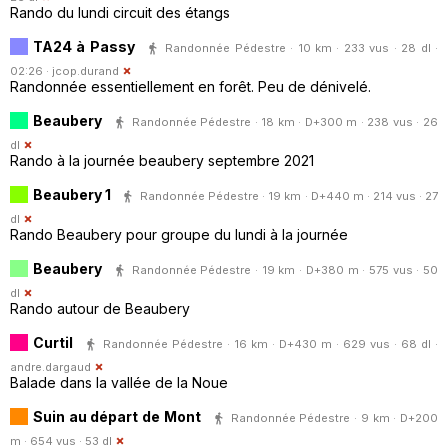
Rando du lundi circuit des étangs
TA24 à Passy
Randonnée Pédestre · 10 km · 233 vus · 28 dl ·
02:26 ·
jcop.durand
Randonnée essentiellement en forêt. Peu de dénivelé.
Beaubery
Randonnée Pédestre · 18 km · D+300 m · 238 vus · 26
dl
Rando à la journée beaubery septembre 2021
Beaubery 1
Randonnée Pédestre · 19 km · D+440 m · 214 vus · 27
dl
Rando Beaubery pour groupe du lundi à la journée
Beaubery
Randonnée Pédestre · 19 km · D+380 m · 575 vus · 50
dl
Rando autour de Beaubery
Curtil
Randonnée Pédestre · 16 km · D+430 m · 629 vus · 68 dl ·
andre.dargaud
Balade dans la vallée de la Noue
Suin au départ de Mont
Randonnée Pédestre · 9 km · D+200
m · 654 vus · 53 dl