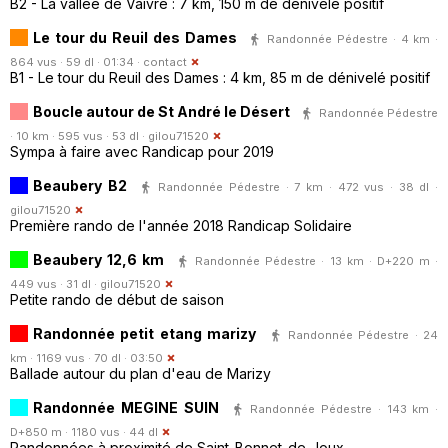
B2 - La vallée de Vaivre : 7 km, 150 m de dénivelé positif
Le tour du Reuil des Dames
Randonnée Pédestre · 4 km ·
864 vus · 59 dl · 01:34 ·
contact
B1 - Le tour du Reuil des Dames : 4 km, 85 m de dénivelé positif
Boucle autour de St André le Désert
Randonnée Pédestre
· 10 km · 595 vus · 53 dl ·
gilou71520
Sympa à faire avec Randicap pour 2019
Beaubery B2
Randonnée Pédestre · 7 km · 472 vus · 38 dl ·
gilou71520
Première rando de l'année 2018 Randicap Solidaire
Beaubery 12,6 km
Randonnée Pédestre · 13 km · D+220 m ·
449 vus · 31 dl ·
gilou71520
Petite rando de début de saison
Randonnée petit etang marizy
Randonnée Pédestre · 24
km · 1169 vus · 70 dl · 03:50
Ballade autour du plan d'eau de Marizy
Randonnée MEGINE SUIN
Randonnée Pédestre · 143 km ·
D+850 m · 1180 vus · 44 dl
Randonnées à proximité de Saint-Bonnet-de-Joux