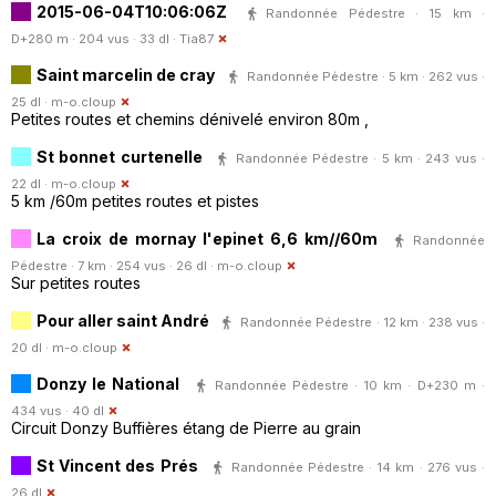
2015-06-04T10:06:06Z
Randonnée Pédestre · 15 km ·
D+280 m · 204 vus · 33 dl ·
Tia87
Saint marcelin de cray
Randonnée Pédestre · 5 km · 262 vus ·
25 dl ·
m-o.cloup
Petites routes et chemins dénivelé environ 80m ,
St bonnet curtenelle
Randonnée Pédestre · 5 km · 243 vus ·
22 dl ·
m-o.cloup
5 km /60m petites routes et pistes
La croix de mornay l'epinet 6,6 km//60m
Randonnée
Pédestre · 7 km · 254 vus · 26 dl ·
m-o.cloup
Sur petites routes
Pour aller saint André
Randonnée Pédestre · 12 km · 238 vus ·
20 dl ·
m-o.cloup
Donzy le National
Randonnée Pédestre · 10 km · D+230 m ·
434 vus · 40 dl
Circuit Donzy Buffières étang de Pierre au grain
St Vincent des Prés
Randonnée Pédestre · 14 km · 276 vus ·
26 dl