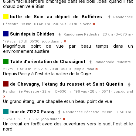
8.5km facile.sentiers ombragés dans les bois .Idéal quand il fait
chaud dénivelé 88m
butte de Suin au départ de Buffières
Randonnée
Pédestre · 18 km · D+480 m · 236 vus · 31 dl ·
bloche
Suin depuis Chiddes
Randonnée Pédestre · 23 km · D+670 m ·
179 vus · 23 dl · 05:30 ·
jcop.durand
Magnifique point de vue par beau temps dans un
environnement austère
Table d'orientation de Chassignot
Randonnée Pédestre ·
21 km · D+560 m · 215 vus · 29 dl · 05:09 ·
jcop.durand
Depuis Passy à l'est de la vallée de la Guye
de Chevagny, l'etang du rousset et Saint Quentin
Randonnée Pédestre · 22 km · D+530 m · 196 vus · 28 dl · 05:11 ·
jcop.durand
Un grand étang, une chapelle et un beau point de vue
tour de 71220 Passy
Randonnée Pédestre · 23 km · D+500 m ·
157 vus · 25 dl · 05:37 ·
jcop.durand
Un circuit en forêt avec des ouvertures vers le sud, l'est et le
nord