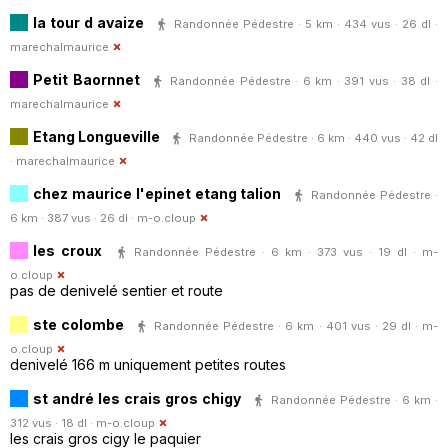
la tour d avaize
Randonnée Pédestre · 5 km · 434 vus · 26 dl ·
marechalmaurice
Petit Baornnet
Randonnée Pédestre · 6 km · 391 vus · 38 dl ·
marechalmaurice
Etang Longueville
Randonnée Pédestre · 6 km · 440 vus · 42 dl
·
marechalmaurice
chez maurice l'epinet etang talion
Randonnée Pédestre ·
6 km · 387 vus · 26 dl ·
m-o.cloup
les croux
Randonnée Pédestre · 6 km · 373 vus · 19 dl ·
m-
o.cloup
pas de denivelé sentier et route
ste colombe
Randonnée Pédestre · 6 km · 401 vus · 29 dl ·
m-
o.cloup
denivelé 166 m uniquement petites routes
st andré les crais gros chigy
Randonnée Pédestre · 6 km ·
312 vus · 18 dl ·
m-o.cloup
les crais gros cigy le paquier