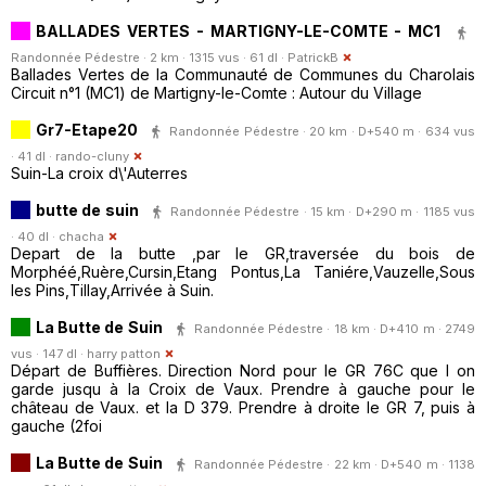
BALLADES VERTES - MARTIGNY-LE-COMTE - MC1
Randonnée Pédestre · 2 km · 1315 vus · 61 dl ·
PatrickB
Ballades Vertes de la Communauté de Communes du Charolais
Circuit n°1 (MC1) de Martigny-le-Comte : Autour du Village
Gr7-Etape20
Randonnée Pédestre · 20 km · D+540 m · 634 vus
· 41 dl ·
rando-cluny
Suin-La croix d\'Auterres
butte de suin
Randonnée Pédestre · 15 km · D+290 m · 1185 vus
· 40 dl ·
chacha
Depart de la butte ,par le GR,traversée du bois de
Morphéé,Ruère,Cursin,Etang Pontus,La Taniére,Vauzelle,Sous
les Pins,Tillay,Arrivée à Suin.
La Butte de Suin
Randonnée Pédestre · 18 km · D+410 m · 2749
vus · 147 dl ·
harry patton
Départ de Buffières. Direction Nord pour le GR 76C que l on
garde jusqu à la Croix de Vaux. Prendre à gauche pour le
château de Vaux. et la D 379. Prendre à droite le GR 7, puis à
gauche (2foi
La Butte de Suin
Randonnée Pédestre · 22 km · D+540 m · 1138