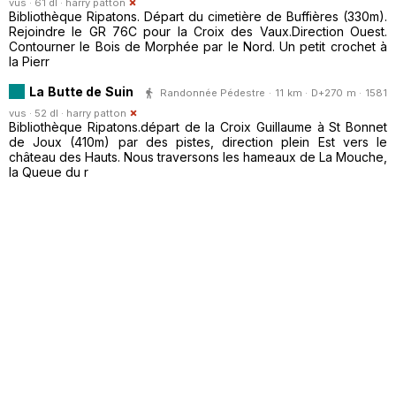
vus · 61 dl ·
harry patton
Bibliothèque Ripatons. Départ du cimetière de Buffières (330m).
Rejoindre le GR 76C pour la Croix des Vaux.Direction Ouest.
Contourner le Bois de Morphée par le Nord. Un petit crochet à
la Pierr
La Butte de Suin
Randonnée Pédestre · 11 km · D+270 m · 1581
vus · 52 dl ·
harry patton
Bibliothèque Ripatons.départ de la Croix Guillaume à St Bonnet
de Joux (410m) par des pistes, direction plein Est vers le
château des Hauts. Nous traversons les hameaux de La Mouche,
la Queue du r