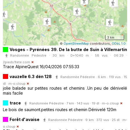
3 km
©
OpenStreetMap
contributors,
ODbL 1.0
Vosges - Pyrénées 39. De la butte de Suin à Villemartin
Randonnée Pédestre · 30 km · D+1040 m · 58 vus · 06:29 ·
2pieds1tete.com
Trace AlpineQuest 16/04/2026 07:55:33
vauzelle 6.3 dén 128
Randonnée Pédestre · 6 km · 119 vus · 15
dl ·
m-o.cloup
jolie balade sur petites routes et chemins .Un peu de dénivelé
mais facile
trace
Randonnée Pédestre · 7 km · 143 vus · 19 dl ·
m-o.cloup
Le bois de saumont.petites routes et chemin Dénivelé 120m
Forêt d'avaise
Randonnée Pédestre · 9 km · 372 vus · 25 dl ·
m-
o.cloup