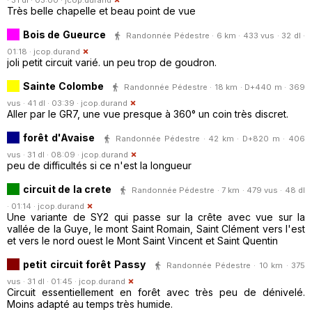
Très belle chapelle et beau point de vue
Bois de Gueurce
Randonnée Pédestre · 6 km · 433 vus · 32 dl ·
01:18 ·
jcop.durand
joli petit circuit varié. un peu trop de goudron.
Sainte Colombe
Randonnée Pédestre · 18 km · D+440 m · 369
vus · 41 dl · 03:39 ·
jcop.durand
Aller par le GR7, une vue presque à 360° un coin très discret.
forêt d'Avaise
Randonnée Pédestre · 42 km · D+820 m · 406
vus · 31 dl · 08:09 ·
jcop.durand
peu de difficultés si ce n'est la longueur
circuit de la crete
Randonnée Pédestre · 7 km · 479 vus · 48 dl
· 01:14 ·
jcop.durand
Une variante de SY2 qui passe sur la crête avec vue sur la
vallée de la Guye, le mont Saint Romain, Saint Clément vers l'est
et vers le nord ouest le Mont Saint Vincent et Saint Quentin
petit circuit forêt Passy
Randonnée Pédestre · 10 km · 375
vus · 31 dl · 01:45 ·
jcop.durand
Circuit essentiellement en forêt avec très peu de dénivelé.
Moins adapté au temps très humide.