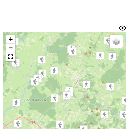
Dénivelé min/max
Auteur
Dossier
et
sous-dossiers
+
Trier par
−
Horodatage
Photos