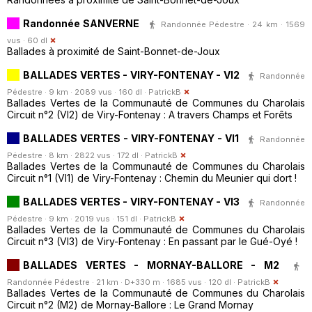
Randonnée SANVERNE
Randonnée Pédestre · 24 km · 1569
vus · 60 dl
Ballades à proximité de Saint-Bonnet-de-Joux
BALLADES VERTES - VIRY-FONTENAY - VI2
Randonnée
Pédestre · 9 km · 2089 vus · 160 dl ·
PatrickB
Ballades Vertes de la Communauté de Communes du Charolais
Circuit n°2 (VI2) de Viry-Fontenay : A travers Champs et Forêts
BALLADES VERTES - VIRY-FONTENAY - VI1
Randonnée
Pédestre · 8 km · 2822 vus · 172 dl ·
PatrickB
Ballades Vertes de la Communauté de Communes du Charolais
Circuit n°1 (VI1) de Viry-Fontenay : Chemin du Meunier qui dort !
BALLADES VERTES - VIRY-FONTENAY - VI3
Randonnée
Pédestre · 9 km · 2019 vus · 151 dl ·
PatrickB
Ballades Vertes de la Communauté de Communes du Charolais
Circuit n°3 (VI3) de Viry-Fontenay : En passant par le Gué-Oyé !
BALLADES VERTES - MORNAY-BALLORE - M2
Randonnée Pédestre · 21 km · D+330 m · 1685 vus · 120 dl ·
PatrickB
Ballades Vertes de la Communauté de Communes du Charolais
Circuit n°2 (M2) de Mornay-Ballore : Le Grand Mornay