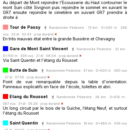
Au départ de Mont rejoindre l'Ecousserie du Haut contourner le
mont Suin côté Sivignon puis rejoindre le sommet en suivant le
GR7 ensuite rejoindre le cimetière en suivant GR7 prendre à
droite à
Tour de Passy
Randonnée Pédestre · 13 km · D+300 m · 268
vus · 23 dl · 02:43 ·
jcop.durand
En très mauvais état entre la grande Bussière et Chevagny
Gare de Mont Saint Vincent
Randonnée Pédestre · 32 km ·
D+700 m · 328 vus · 21 dl · 06:04 ·
jcop.durand
Via Saint Quentin et l'étang du Rousset
Butte de Suin
Randonnée Pédestre · 37 km · D+920 m · 360 vus
· 27 dl · 07:05 ·
jcop.durand
Point de vue remarquable depuis la table d'orientation.
Panneaux explicatifs en face de l'école, toilettes et abri.
Etang du Rousset
Randonnée Pédestre · 28 km · D+610 m ·
567 vus · 31 dl · 05:26 ·
jcop.durand
Un long circuit par le bois de la Guiche, l’étang Neuf, et surtout
l'étang du Rousset
Saint Quentin
Randonnée Pédestre · 16 km · D+480 m · 439 vus
· 31 dl · 03:00 ·
jcop.durand