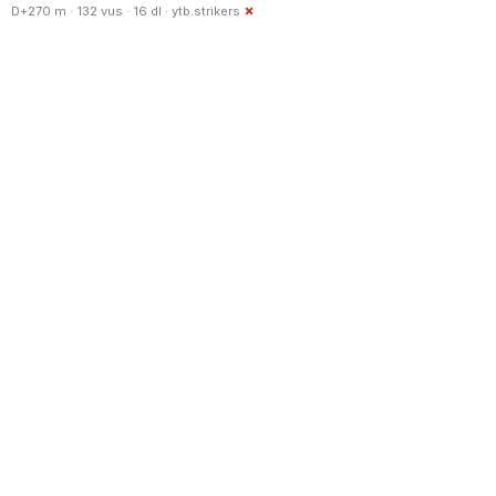
D+270 m · 132 vus · 16 dl ·
ytb.strikers