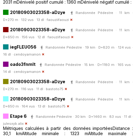
2031 mDénivelé positif cumulé : 1360 mDénivelé négatif cumulé :
20180903023358-aDzye
Randonnée Pédestre · 11 km ·
D+270 m · 132 vus · 13 dl ·
faouziifaouzi
20180903023358-aDzye
Randonnée Pédestre · 11 km ·
D+650 m · 156 vus · 12 dl ·
faouziifaouzi
iegFLEUO56
Randonnée Pédestre · 19 km · D+820 m · 124 vus ·
16 dl ·
cendoyamanon
oado3fnmIt
Randonnée Pédestre · 15 km · D+1180 m · 165 vus ·
14 dl ·
cendoyamanon
20180903023358-aDzye
Randonnée Pédestre · 11 km ·
D+270 m · 116 vus · 11 dl ·
bastoto75
20180903023358-aDzye
Randonnée Pédestre · 11 km ·
D+650 m · 164 vus · 13 dl ·
bastoto75
Etape 6
Randonnée Pédestre · 30 km · D+1460 m · 83 vus · 11 dl ·
julesxyb.alix
Métriques calculées à partir des données importéesDistance :
30,1 kmAltitude minimale : 1323 mAltitude maximale :