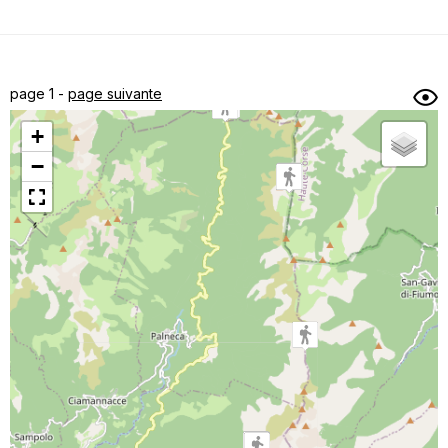
Dénivelé min/max
Auteur
Dossier
et
page 1 -
page suivante
sous-dossiers
+
Trier par
−
Horodatage
Photos