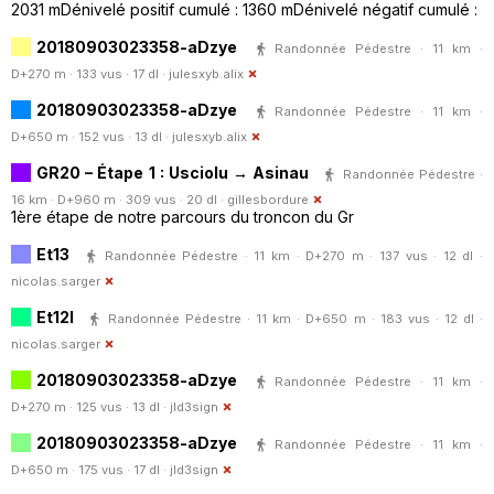
2031 mDénivelé positif cumulé : 1360 mDénivelé négatif cumulé :
20180903023358-aDzye
Randonnée Pédestre · 11 km ·
D+270 m · 133 vus · 17 dl ·
julesxyb.alix
20180903023358-aDzye
Randonnée Pédestre · 11 km ·
D+650 m · 152 vus · 13 dl ·
julesxyb.alix
GR20 – Étape 1 : Usciolu → Asinau
Randonnée Pédestre ·
16 km · D+960 m · 309 vus · 20 dl ·
gillesbordure
1ère étape de notre parcours du troncon du Gr
Et13
Randonnée Pédestre · 11 km · D+270 m · 137 vus · 12 dl ·
nicolas.sarger
Et12l
Randonnée Pédestre · 11 km · D+650 m · 183 vus · 12 dl ·
nicolas.sarger
20180903023358-aDzye
Randonnée Pédestre · 11 km ·
D+270 m · 125 vus · 13 dl ·
jld3sign
20180903023358-aDzye
Randonnée Pédestre · 11 km ·
D+650 m · 175 vus · 17 dl ·
jld3sign