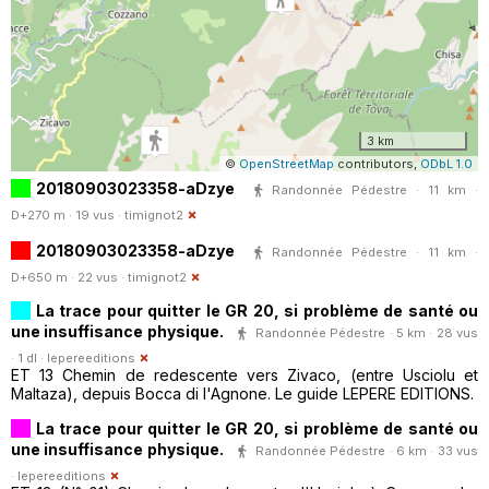
3 km
©
OpenStreetMap
contributors,
ODbL 1.0
20180903023358-aDzye
Randonnée Pédestre · 11 km ·
D+270 m · 19 vus ·
timignot2
20180903023358-aDzye
Randonnée Pédestre · 11 km ·
D+650 m · 22 vus ·
timignot2
La trace pour quitter le GR 20, si problème de santé ou
une insuffisance physique.
Randonnée Pédestre · 5 km · 28 vus
· 1 dl ·
lepereeditions
ET 13 Chemin de redescente vers Zivaco, (entre Usciolu et
Maltaza), depuis Bocca di l'Agnone. Le guide LEPERE EDITIONS.
La trace pour quitter le GR 20, si problème de santé ou
une insuffisance physique.
Randonnée Pédestre · 6 km · 33 vus
·
lepereeditions