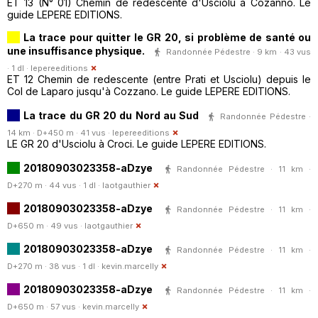
ET 13 (N° 01) Chemin de redescente d'Usciolu à Cozanno. Le
guide LEPERE EDITIONS.
La trace pour quitter le GR 20, si problème de santé ou
une insuffisance physique.
Randonnée Pédestre · 9 km · 43 vus
· 1 dl ·
lepereeditions
ET 12 Chemin de redescente (entre Prati et Usciolu) depuis le
Col de Laparo jusqu'à Cozzano. Le guide LEPERE EDITIONS.
La trace du GR 20 du Nord au Sud
Randonnée Pédestre ·
14 km · D+450 m · 41 vus ·
lepereeditions
LE GR 20 d'Usciolu à Croci. Le guide LEPERE EDITIONS.
20180903023358-aDzye
Randonnée Pédestre · 11 km ·
D+270 m · 44 vus · 1 dl ·
laotgauthier
20180903023358-aDzye
Randonnée Pédestre · 11 km ·
D+650 m · 49 vus ·
laotgauthier
20180903023358-aDzye
Randonnée Pédestre · 11 km ·
D+270 m · 38 vus · 1 dl ·
kevin.marcelly
20180903023358-aDzye
Randonnée Pédestre · 11 km ·
D+650 m · 57 vus ·
kevin.marcelly