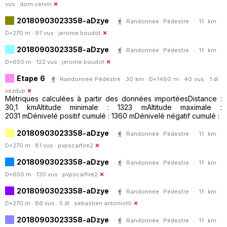
vus ·
dom.cervin
20180903023358-aDzye
Randonnée Pédestre · 11 km ·
D+270 m · 97 vus ·
jerome.boudot
20180903023358-aDzye
Randonnée Pédestre · 11 km ·
D+650 m · 122 vus ·
jerome.boudot
Etape 6
Randonnée Pédestre · 30 km · D+1460 m · 40 vus · 1 dl ·
vezdup
Métriques calculées à partir des données importéesDistance :
30,1 kmAltitude minimale : 1323 mAltitude maximale :
2031 mDénivelé positif cumulé : 1360 mDénivelé négatif cumulé :
20180903023358-aDzye
Randonnée Pédestre · 11 km ·
D+270 m · 81 vus ·
pvpscarfire2
20180903023358-aDzye
Randonnée Pédestre · 11 km ·
D+650 m · 130 vus ·
pvpscarfire2
20180903023358-aDzye
Randonnée Pédestre · 11 km ·
D+270 m · 86 vus · 5 dl ·
sebastien.antoniotti
20180903023358-aDzye
Randonnée Pédestre · 11 km ·