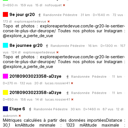
D+650 m · 159 vus · 15 dl ·
nofouquet
9e jour gr20
Randonnée Pédestre · 31 km · D+1540 m · 72 vus ·
173 dl ·
exploreapertedevue
Topo et photos : exploreapertedevue.com/le-gr20-le-sentier-
corse-le-plus-dur-deurope/ Toutes nos photos sur Instagram :
@explore_a_perte_de_vue
8e journee gr20
Randonnée Pédestre · 16 km · D+1300 m · 157
vus · 124 dl ·
exploreapertedevue
Topo et photos : exploreapertedevue.com/le-gr20-le-sentier-
corse-le-plus-dur-deurope/ Toutes nos photos sur Instagram :
@explore_a_perte_de_vue
20180903023358-aDzye
Randonnée Pédestre · 11 km ·
D+270 m · 132 vus · 20 dl ·
lucas.rossier41
20180903023358-aDzye
Randonnée Pédestre · 11 km ·
D+650 m · 158 vus · 14 dl ·
lucas.rossier41
Etape 6
Randonnée Pédestre · 30 km · D+1460 m · 87 vus · 12 dl ·
aubronm
Métriques calculées à partir des données importéesDistance :
30,1 kmAltitude minimale : 1323 mAltitude maximale :