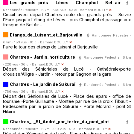
Les grands prés - Lèves - Champhol - Bel air
Randonnée Pédestre · 6 km · 869 vus · 53 dl ·
Bernard.BOUILLY
Circuit avec départ Chartres route des grands prés - Suivre
l'Eure jusqu'a l'étang de Léves - puis Champhol et passage aux
fresque de Bel Air -
Etangs_de_Luisant_et_Barjouville
Randonnée Pédestre ·
6 km · 183 vus · 18 dl ·
Bernard.BOUILLY
Faire le tour des étangs de Luisant et Barjouville
Chartres - Jardin_horticulture
Randonnée Pédestre · 6 km
· 228 vus · 36 dl ·
Bernard.BOUILLY
Départ des Sénioriales de Lucé - Cathédrale/porte
drouaise/Alligre - Jardin - retour par Gagnon et la gare
Chartres - Le jardin de Sakuraï
Randonnée Pédestre · 6 km
· 766 vus · 36 dl ·
Bernard.BOUILLY
Départ des Sénioriales de Lucé - Place des epars - office de
tourisme -Porte Guillaume - Montée par rue de la croix Tibault -
Redescente par le jardin de Sakuraï - Porte Morard - pont St
Hilaire
Chartres_-_St_André_par_tertre_du_pied_plat
Randonnée Pédestre · 6 km · 339 vus · 41 dl ·
Bernard.BOUILLY
Départ des Sénioriales de Lucé - Place des Epars, rue de la pie,