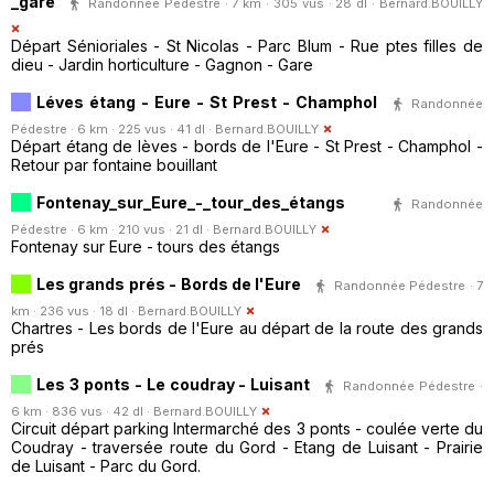
_gare
Randonnée Pédestre · 7 km · 305 vus · 28 dl ·
Bernard.BOUILLY
Départ Sénioriales - St Nicolas - Parc Blum - Rue ptes filles de
dieu - Jardin horticulture - Gagnon - Gare
Léves étang - Eure - St Prest - Champhol
Randonnée
Pédestre · 6 km · 225 vus · 41 dl ·
Bernard.BOUILLY
Départ étang de lèves - bords de l'Eure - St Prest - Champhol -
Retour par fontaine bouillant
Fontenay_sur_Eure_-_tour_des_étangs
Randonnée
Pédestre · 6 km · 210 vus · 21 dl ·
Bernard.BOUILLY
Fontenay sur Eure - tours des étangs
Les grands prés - Bords de l'Eure
Randonnée Pédestre · 7
km · 236 vus · 18 dl ·
Bernard.BOUILLY
Chartres - Les bords de l'Eure au départ de la route des grands
prés
Les 3 ponts - Le coudray - Luisant
Randonnée Pédestre ·
6 km · 836 vus · 42 dl ·
Bernard.BOUILLY
Circuit départ parking Intermarché des 3 ponts - coulée verte du
Coudray - traversée route du Gord - Etang de Luisant - Prairie
de Luisant - Parc du Gord.