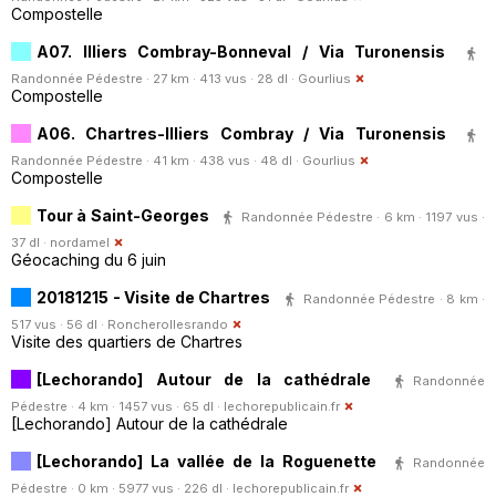
Compostelle
A07. Illiers Combray-Bonneval / Via Turonensis
Randonnée Pédestre · 27 km · 413 vus · 28 dl ·
Gourlius
Compostelle
A06. Chartres-Illiers Combray / Via Turonensis
Randonnée Pédestre · 41 km · 438 vus · 48 dl ·
Gourlius
Compostelle
Tour à Saint-Georges
Randonnée Pédestre · 6 km · 1197 vus ·
37 dl ·
nordamel
Géocaching du 6 juin
20181215 - Visite de Chartres
Randonnée Pédestre · 8 km ·
517 vus · 56 dl ·
Roncherollesrando
Visite des quartiers de Chartres
[Lechorando] Autour de la cathédrale
Randonnée
Pédestre · 4 km · 1457 vus · 65 dl ·
lechorepublicain.fr
[Lechorando] Autour de la cathédrale
[Lechorando] La vallée de la Roguenette
Randonnée
Pédestre · 0 km · 5977 vus · 226 dl ·
lechorepublicain.fr