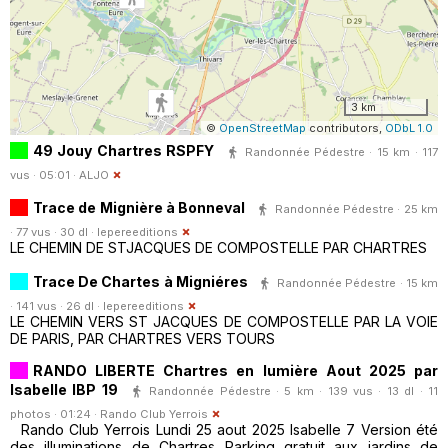
3 km
©
OpenStreetMap
contributors,
ODbL 1.0
49 Jouy Chartres RSPFY
Randonnée Pédestre · 15 km · 117
vus · 05:01 ·
ALJO
Trace de Mignière à Bonneval
Randonnée Pédestre · 25 km
· 77 vus · 30 dl ·
lepereeditions
LE CHEMIN DE STJACQUES DE COMPOSTELLE PAR CHARTRES
Trace De Chartes à Migniéres
Randonnée Pédestre · 15 km
· 141 vus · 26 dl ·
lepereeditions
LE CHEMIN VERS ST JACQUES DE COMPOSTELLE PAR LA VOIE
DE PARIS, PAR CHARTRES VERS TOURS
RANDO LIBERTE Chartres en lumière Aout 2025 par
Isabelle IBP 19
Randonnée Pédestre · 5 km · 139 vus · 13 dl · 11
photos · 01:24 ·
Rando Club Yerrois
Rando Club Yerrois Lundi 25 aout 2025 Isabelle 7 Version été
des illuminations de Chartres Parking gratuit aux jardins de