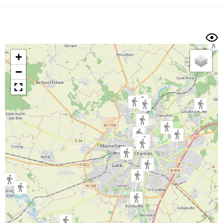
Dénivelé min/max
Auteur
Dossier
et
sous-dossiers
+
Trier par
−
Horodatage
Photos