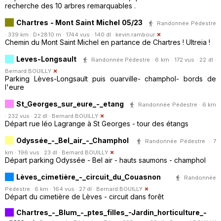
recherche des 10 arbres remarquables .
Chartres - Mont Saint Michel 05/23
Randonnée Pédestre
· 339 km · D+2810 m · 1744 vus · 140 dl ·
kevin.rambour
Chemin du Mont Saint Michel en partance de Chartres ! Ultreia !
Leves-Longsault
Randonnée Pédestre · 6 km · 172 vus · 22 dl ·
Bernard.BOUILLY
Parking Lèves-Longsault puis ouarville- champhol- bords de
l'eure
St_Georges_sur_eure_-_etang
Randonnée Pédestre · 6 km
· 232 vus · 22 dl ·
Bernard.BOUILLY
Départ rue léo Lagrange à St Georges - tour des étangs
Odyssée_-_Bel_air_-_Champhol
Randonnée Pédestre · 7
km · 196 vus · 23 dl ·
Bernard.BOUILLY
Départ parking Odyssée - Bel air - hauts saumons - champhol
Lèves_cimetière_-_circuit_du_Couasnon
Randonnée
Pédestre · 6 km · 164 vus · 27 dl ·
Bernard.BOUILLY
Départ du cimetière de Lèves - circuit dans forêt
Chartres_-_Blum_-_ptes_filles_-Jardin_horticulture_-