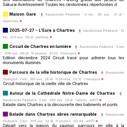
Sakurai Avertissement Toutes les randonnées répertoriées d
Maison Gare
Randonnée Pédestre · 4 km · 95 vus · 17 dl ·
legarslulu
2025-07-27 - L'Eure à Chartres
Randonnée Pédestre · 12
km · 223 vus · 29 dl ·
pbhenry
Circuit de Chartres en lumière
Randonnée Pédestre · 6 km
· 438 vus · 69 dl · 15 photos · 01:53 ·
Chessyca
Edition décembre 2024 Circuit tracé pour admirer tous les
monuments illuminés
Parcours de la ville historique de Chartres
Randonnée
Pédestre · 7 km · 180 vus · 28 dl · 11 photos · 02:17 ·
Chessyca
Circuit historique de la vieille ville de Chartres
Autour de la Cathédrale Notre-Dame de Chartres
Randonnée Pédestre · 5 km · 200 vus · 23 dl · 1 photo ·
will77
Balade dans Chartres a la découverte des batiments et ponts
Balade dans Chartres abres remarquable
Randonnée
Pédestre · 2 km · 305 vus · 32 dl · 11 photos · 00:44 ·
will77
Départ vers la maison du saumon, parcours en ville à la