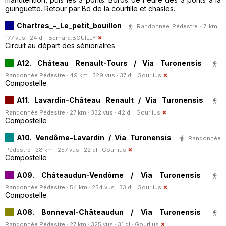
guinguette. Retour par Bd de la courtille et chasles.
Chartres_-_Le_petit_bouillon
Randonnée Pédestre · 7 km ·
177 vus · 24 dl ·
Bernard.BOUILLY
Circuit au départ des sèniorialres
A12. Château Renault-Tours / Via Turonensis
Randonnée Pédestre · 49 km · 329 vus · 37 dl ·
Gourlius
Compostelle
A11. Lavardin-Château Renault / Via Turonensis
Randonnée Pédestre · 27 km · 332 vus · 42 dl ·
Gourlius
Compostelle
A10. Vendôme-Lavardin / Via Turonensis
Randonnée
Pédestre · 28 km · 257 vus · 22 dl ·
Gourlius
Compostelle
A09. Châteaudun-Vendôme / Via Turonensis
Randonnée Pédestre · 54 km · 254 vus · 33 dl ·
Gourlius
Compostelle
A08. Bonneval-Châteaudun / Via Turonensis
Randonnée Pédestre · 27 km · 325 vus · 31 dl ·
Gourlius