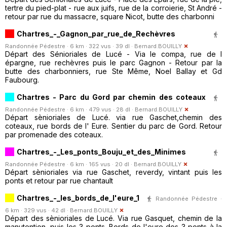
tertre du pied-plat - rue aux juifs, rue de la corroierie, St André -
retour par rue du massacre, square Nicot, butte des charbonni
Chartres_-_Gagnon_par_rue_de_Rechèvres
Randonnée Pédestre · 6 km · 322 vus · 39 dl ·
Bernard.BOUILLY
Départ des Sénioriales de Lucé - Via le compa, rue de l
épargne, rue rechèvres puis le parc Gagnon - Retour par la
butte des charbonniers, rue Ste Même, Noel Ballay et Gd
Faubourg.
Chartres - Parc du Gord par chemin des coteaux
Randonnée Pédestre · 6 km · 479 vus · 28 dl ·
Bernard.BOUILLY
Départ sènioriales de Lucé. via rue Gaschet,chemin des
coteaux, rue bords de l' Eure. Sentier du parc de Gord. Retour
par promenade des coteaux.
Chartres_-_Les_ponts_Bouju_et_des_Minimes
Randonnée Pédestre · 6 km · 165 vus · 20 dl ·
Bernard.BOUILLY
Départ sènioriales via rue Gaschet, reverdy, vintant puis les
ponts et retour par rue chantault
Chartres_-_les_bords_de_l'eure_1
Randonnée Pédestre ·
6 km · 329 vus · 42 dl ·
Bernard.BOUILLY
Départ des sènioriales de Lucé. Via rue Gasquet, chemin de la
manutention, puis les 3 ponts. Bords de l'eure des 3 ponts à la