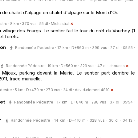
de chalet d'alpage en chalet d'alpage sur le Mont d'Or.
e · 8 km · 370 vus · 55 dl ·
Michastral
village des Fourgs. Le sentier fait le tour du crêt du Vourbey (1
t forêts.
ion
Randonnée Pédestre · 17 km · D+860 m · 399 vus · 27 dl · 05:55 ·
Randonnée Pédestre · 19 km · D+560 m · 329 vus · 47 dl ·
choucas
Mijoux, parking devant la Mairie. Le sentier part derrière le
 2011, trace manuelle.
stre · 5 km · D+470 m · 273 vus · 24 dl ·
david.clement4810
et
Randonnée Pédestre · 17 km · D+840 m · 288 vus · 37 dl · 05:54 ·
r
Randonnée Pédestre · 14 km · D+410 m · 328 vus · 30 dl · 04:13 ·