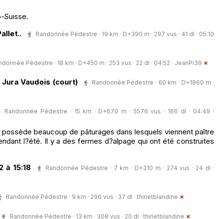
-Suisse.
llet..
Randonnée Pédestre · 19 km · D+390 m · 297 vus · 41 dl · 05:10
donnée Pédestre · 18 km · D+450 m · 253 vus · 22 dl · 04:52 ·
JeanPi39
ura Vaudois (court)
Randonnée Pédestre · 60 km · D+1860 m ·
Randonnée Pédestre · 15 km · D+670 m · 5576 vus · 166 dl · 04:49 ·
 possède beaucoup de pâturages dans lesquels viennent paître
dant l?été. Il y a des fermes d?alpage qui ont été construites
 à 15:18
Randonnée Pédestre · 7 km · D+310 m · 274 vus · 24 dl ·
Randonnée Pédestre · 9 km · 296 vus · 37 dl ·
thirietblandine
Randonnée Pédestre · 13 km · 308 vus · 20 dl ·
thirietblandine