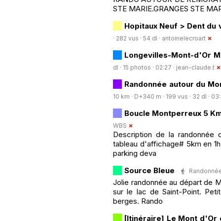
STE MARIE.GRANGES STE MAR
Hopitaux Neuf > Dent du 
· 282 vus · 54 dl ·
antoinelecroart
Longevilles-Mont-d'Or M
dl · 15 photos · 02:27 ·
jean-claude.t
Randonnée autour du Mor
10 km · D+340 m · 199 vus · 32 dl · 03:
Boucle Montperreux 5 Km 
WBS
Description de la randonnée 
tableau d'affichage# 5km en 1h
parking deva
Source Bleue
Randonnée 
Jolie randonnée au départ de M
sur le lac de Saint-Point. Pet
berges. Rando
[Itinéraire] Le Mont d'Or