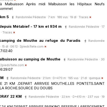
 à Malbuisson Après midi Malbuisson les Hôpitaux Neufs
 sommet
 km 5
Randonnée Pédestre · 7 km · 186 vus · 19 dl ·
Traces
depuis Métabief - 17 km et 934 m
Randonnée Pédestre · 17
 ·
Traces
 camping de Mouthe au refuge du Paradis
Randonnée
15 dl · 06:12 ·
2pieds1tete.com
07:02:40
albuisson au camping de Mouthe
Randonnée Pédestre · 30
·
2pieds1tete.com
06:29:07
KM
Randonnée Pédestre · 21 km · D+470 m · 195 vus · 21 dl ·
quinqua
21 KM .DEPART ARRIVEE MOUTHE.LES PONTETS.SAINT
E LA ROCHE.SOURCE DU DOUBS
ORAY 22 KM
Randonnée Pédestre · 22 km · D+410 m · 237 vus · 19
24 KM.DEPART ARRIVEE PARKING RESERVE LABERGEMENT