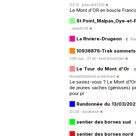
03:10 ·
pascal42120
Le Mont d'OR en boucle Franco
St Point_Malpas_Oye-et-Pa
·
JeanPi39
La Rivière-Drugeon
Ran
10938876-Trek sommets J
236 vus · 37 dl ·
Axel.Kloetzlen
Le Tour du Mont d'Or
NomadVanture.undefined
Le saviez-vous ? Le Mont d?Or
de jeunes vaches (génisses) pen
pour pr
Randonnée du 13/03/2022
01:34 ·
Aurabesh
sentier des bornes sud
sentier des bornes nord