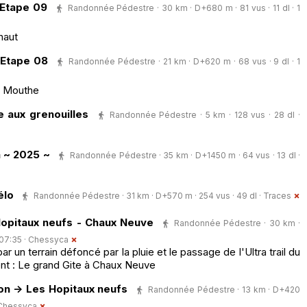
 Etape 09
Randonnée Pédestre · 30 km · D+680 m · 81 vus · 11 dl · 1
haut
 Etape 08
Randonnée Pédestre · 21 km · D+620 m · 68 vus · 9 dl · 1
- Mouthe
 aux grenouilles
Randonnée Pédestre · 5 km · 128 vus · 28 dl ·
 ~ 2025 ~
Randonnée Pédestre · 35 km · D+1450 m · 64 vus · 13 dl ·
élo
Randonnée Pédestre · 31 km · D+570 m · 254 vus · 49 dl ·
Traces
Hopitaux neufs - Chaux Neuve
Randonnée Pédestre · 30 km ·
 07:35 ·
Chessyca
ar un terrain défoncé par la pluie et le passage de l'Ultra trail du
ent : Le grand Gite à Chaux Neuve
on -> Les Hopitaux neufs
Randonnée Pédestre · 13 km · D+420
Chessyca