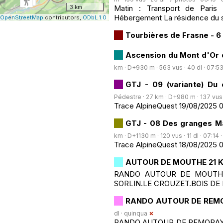
3 km
Matin : Transport de Paris
Hébergement La résidence du
OpenStreetMap
contributors,
ODbL 1.0
Tourbières de Frasne - 6
Ascension du Mont d'Or 
km · D+930 m · 563 vus · 40 dl · 07:53
GTJ - 09 (variante) Du
Pédestre · 27 km · D+980 m · 137 vus · 
Trace AlpineQuest 19/08/2025 
GTJ - 08 Des granges M
km · D+1130 m · 120 vus · 11 dl · 07:14 
Trace AlpineQuest 18/08/2025 
AUTOUR DE MOUTHE 21 
RANDO AUTOUR DE MOUTHE 
SORLIN.LE CROUZET.BOIS D
RANDO AUTOUR DE REM
dl ·
quinqua
RANDO AUTOUR DE REMORAY 