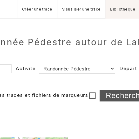
Créer une trace
Visualiser une trace
Bibliothèque
donnée Pédestre autour de L
Activité
Départ
Longueur min/max
les traces et fichiers de marqueurs
Dossier
et sous-doss
Trier par
Horodatage
Photos