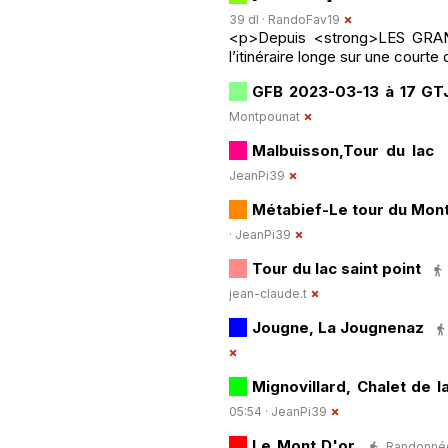
39 dl ·
RandoFav19
<p>Depuis <strong>LES GRAN
l’itinéraire longe sur une courte
GFB 2023-03-13 à 17 GT
Montpounat
Malbuisson,Tour du lac
JeanPi39
Métabief-Le tour du Mon
·
JeanPi39
Tour du lac saint point
jean-claude.t
Jougne, La Jougnenaz
Mignovillard, Chalet de l
05:54 ·
JeanPi39
Le Mont D'or
Randonnée