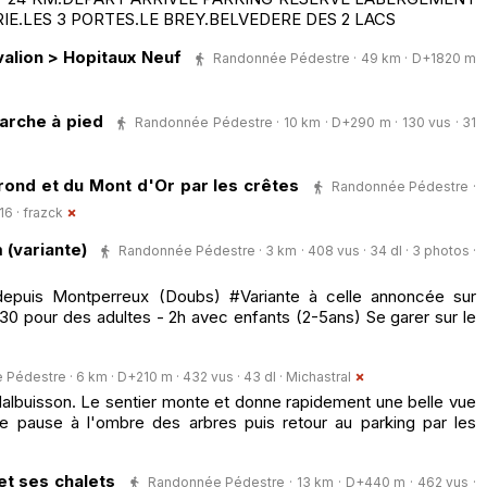
IE.LES 3 PORTES.LE BREY.BELVEDERE DES 2 LACS
valion > Hopitaux Neuf
Randonnée Pédestre · 49 km · D+1820 m
arche à pied
Randonnée Pédestre · 10 km · D+290 m · 130 vus · 31
ond et du Mont d'Or par les crêtes
Randonnée Pédestre ·
16 ·
frazck
(variante)
Randonnée Pédestre · 3 km · 408 vus · 34 dl · 3 photos ·
depuis Montperreux (Doubs) #Variante à celle annoncée sur
30 pour des adultes - 2h avec enfants (2-5ans) Se garer sur le
Pédestre · 6 km · D+210 m · 432 vus · 43 dl ·
Michastral
albuisson. Le sentier monte et donne rapidement une belle vue
ite pause à l'ombre des arbres puis retour au parking par les
 et ses chalets
Randonnée Pédestre · 13 km · D+440 m · 462 vus ·