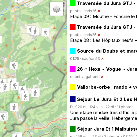
Traversée du Jura GTJ -
photo ·
chris26
Etape 09 : Mouthe - Foncine le 
Traversée du Jura GTJ -
photo ·
chris26
Etape 08 : Les Hôpitaux neufs 
Source du Doubs et mare
01:25 ·
caufran53
26 ~ Hexa ~ Vogue ~ Jura
esprit.vagabond
Vallorbe-orbe : rando + v
Séjour Le Jura Et 2 Les 
D+920 m · 124 vus · 22 dl · 11 photos ·
Une étape rendue très difficile p
Jura passé la veille. Hébergem
Séjour Jura Et 1 Malbuiss
m · 159 vus · 23 dl · 7 photos · 03:19 ·