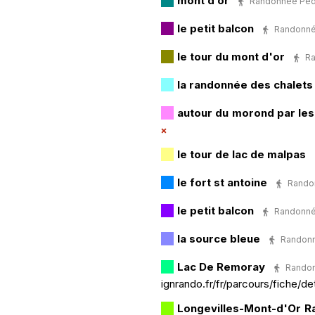
mont d or
Randonnée Pédes
le petit balcon
Randonnée
le tour du mont d'or
Ra
la randonnée des chalets
autour du morond par les
le tour de lac de malpas
le fort st antoine
Randon
le petit balcon
Randonnée
la source bleue
Randonné
Lac De Remoray
Randonn
ignrando.fr/fr/parcours/fiche/det
Longevilles-Mont-d'Or 