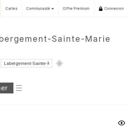
Cartes
Communauté
Offre Premium
Connexion
abergement-Sainte-Marie
Dénivelé min/max
iers