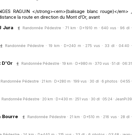
GES RAGUIN </strong><em>(balisage blanc rouge)</em> ,
 distance la route en direction du Mont d’Or, avant
J Jura
Randonnée Pédestre · 71 km · D+1910 m · 640 vus · 96 dl ·
Randonnée Pédestre · 19 km · D+240 m · 275 vus · 33 dl · 04:40 ·
t D'Or
Randonnée Pédestre · 19 km · D+980 m · 370 vus · 51 dl · 06:31
Randonnée Pédestre · 21 km · D+280 m · 199 vus · 30 dl · 6 photos · 04:55 ·
Randonnée Pédestre · 20 km · D+430 m · 251 vus · 30 dl · 05:24 ·
JeanPi39
a Bourre
Randonnée Pédestre · 21 km · D+510 m · 216 vus · 28 dl ·
 Pédestre · 14 km · D+440 m · 215 vus · 33 dl · 6 photos · 03:48 ·
jean-