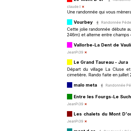
claude.t
Une randonnée qui vous mènera 
Vourbey
Randonnée Pédestr
Cette jolie randonnée débute au 
246m) et alterne entre champs e
Vallorbe-La Dent de Vaul
JeanPi39
Le Grand Taureau - Jura
Départ du village La Cluse et 
cimetière. Rando faite en juillet
malo meta
Randonnée Péde
Entre les Fourgs-Le Such
JeanPi39
Les chalets du Mont D'o
JeanPi39