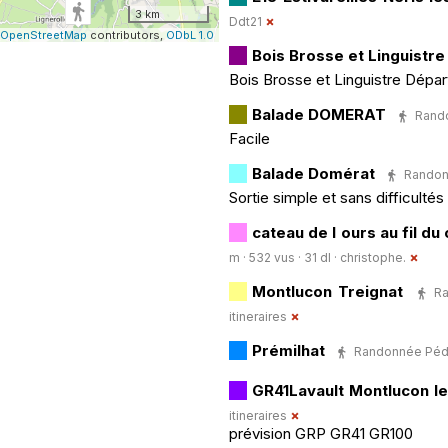
3 km
Ddt21
OpenStreetMap
contributors,
ODbL 1.0
Bois Brosse et Linguistre
Bois Brosse et Linguistre Dépar
Balade DOMERAT
Rando
Facile
Balade Domérat
Randonn
Sortie simple et sans difficultés
cateau de l ours au fil du
m · 532 vus · 31 dl ·
christophe.
Montlucon Treignat
Ra
itineraires
Prémilhat
Randonnée Pédes
GR41Lavault Montlucon les
itineraires
prévision GRP GR41 GR100