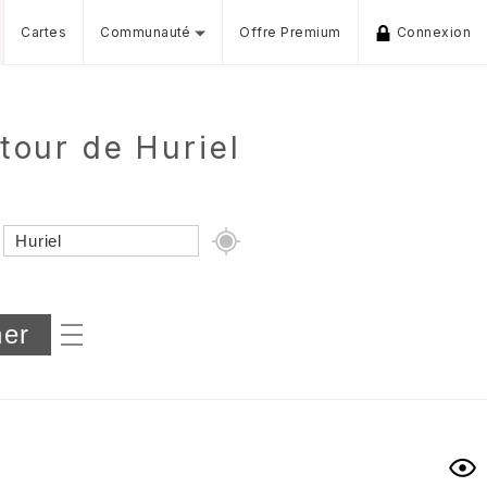
Cartes
Communauté
Offre Premium
Connexion
tour de Huriel
Dénivelé min/max
iers