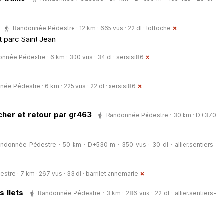
Randonnée Pédestre · 12 km · 665 vus · 22 dl ·
tottoche
t parc Saint Jean
nnée Pédestre · 6 km · 300 vus · 34 dl ·
sersisi86
ée Pédestre · 6 km · 225 vus · 22 dl ·
sersisi86
 cher et retour par gr463
Randonnée Pédestre · 30 km · D+370
ndonnée Pédestre · 50 km · D+530 m · 350 vus · 30 dl ·
allier.sentiers-
tre · 7 km · 267 vus · 33 dl ·
barrilet.annemarie
 Ilets
Randonnée Pédestre · 3 km · 286 vus · 22 dl ·
allier.sentiers-