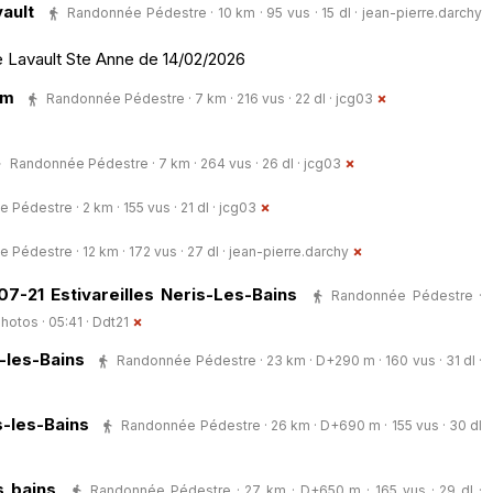
ault
Randonnée Pédestre · 10 km · 95 vus · 15 dl ·
jean-pierre.darchy
e Lavault Ste Anne de 14/02/2026
km
Randonnée Pédestre · 7 km · 216 vus · 22 dl ·
jcg03
Randonnée Pédestre · 7 km · 264 vus · 26 dl ·
jcg03
Pédestre · 2 km · 155 vus · 21 dl ·
jcg03
Pédestre · 12 km · 172 vus · 27 dl ·
jean-pierre.darchy
07-21 Estivareilles Neris-Les-Bains
Randonnée Pédestre ·
hotos · 05:41 ·
Ddt21
s-les-Bains
Randonnée Pédestre · 23 km · D+290 m · 160 vus · 31 dl ·
s-les-Bains
Randonnée Pédestre · 26 km · D+690 m · 155 vus · 30 dl
s bains
Randonnée Pédestre · 27 km · D+650 m · 165 vus · 29 dl ·