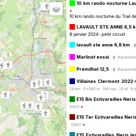
10 km rando nocturne Lav
10 km rando nocturne du Trail d
LAVAULT STE ANNE 6,5 
8 janvier 2024- petit circuit
lavault ste anne 6,8 km
Marlinat essai
Randonnée 
Prémilhat 12,5
Randonnée 
Villaines Clermont 2022-
24 km · D+390 m · 149 vus · 24 dl · 6 p
E15 Bis Estivareilles Neri
Ddt21
E15 Ter Estivareilles Neri
·
Ddt21
E15 Estivareilles Neris le