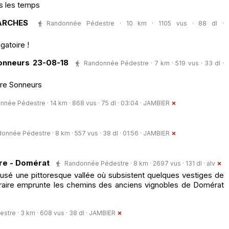
us les temps
ARCHES
Randonnée Pédestre · 10 km · 1105 vus · 88 dl ·
gatoire !
onneurs 23-08-18
Randonnée Pédestre · 7 km · 519 vus · 33 dl ·
tre Sonneurs
née Pédestre · 14 km · 868 vus · 75 dl · 03:04 ·
JAMBIER
onnée Pédestre · 8 km · 557 vus · 38 dl · 01:56 ·
JAMBIER
re - Domérat
Randonnée Pédestre · 8 km · 2697 vus · 131 dl ·
alv
eusé une pittoresque vallée où subsistent quelques vestiges de
inéraire emprunte les chemins des anciens vignobles de Domérat
tre · 3 km · 608 vus · 38 dl ·
JAMBIER