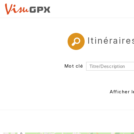
Itinérair
Mot clé
Rayon
Département
Afficher 
Auteur