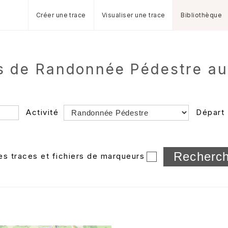
Créer une trace
Visualiser une trace
Bibliothèque
es de Randonnée Pédestre au
Activité
Départ
Longueur min/max
les traces et fichiers de marqueurs
Dossier
et sous-doss
Trier par
Horodatage
Photos