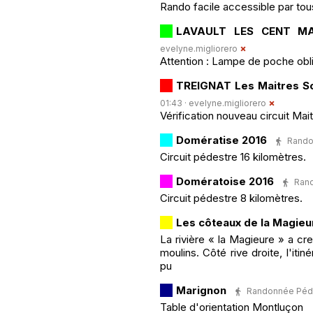
Rando facile accessible par to
LAVAULT LES CENT M
evelyne.migliorero
Attention : Lampe de poche obli
TREIGNAT Les Maitres S
01:43 ·
evelyne.migliorero
Vérification nouveau circuit Mai
Domératise 2016
Randon
Circuit pédestre 16 kilomètres.
Domératoise 2016
Rand
Circuit pédestre 8 kilomètres.
Les côteaux de la Magieu
La rivière « la Magieure » a cr
moulins. Côté rive droite, l'it
pu
Marignon
Randonnée Pédes
Table d'orientation Montluçon