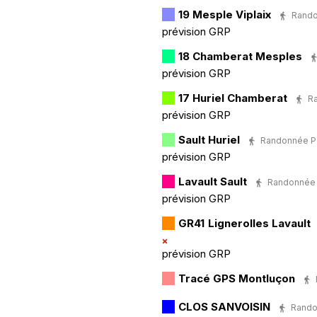
19 Mesple Viplaix
Randon
prévision GRP
18 Chamberat Mesples
prévision GRP
17 Huriel Chamberat
Ra
prévision GRP
Sault Huriel
Randonnée Péd
prévision GRP
Lavault Sault
Randonnée P
prévision GRP
GR41 Lignerolles Lavault
prévision GRP
Tracé GPS Montluçon
CLOS SANVOISIN
Randon