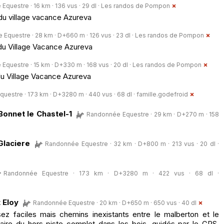
questre · 16 km · 136 vus · 29 dl ·
Les randos de Pompon
 du village vacance Azureva
Equestre · 28 km · D+660 m · 126 vus · 23 dl ·
Les randos de Pompon
 du Village Vacance Azureva
questre · 15 km · D+330 m · 168 vus · 20 dl ·
Les randos de Pompon
 du Village Vacance Azureva
uestre · 173 km · D+3280 m · 440 vus · 68 dl ·
famille.godefroid
 Bonnet le Chastel-1
Randonnée Equestre · 29 km · D+270 m · 158
Glaciere
Randonnée Equestre · 32 km · D+800 m · 213 vus · 20 dl ·
Randonnée Equestre · 173 km · D+3280 m · 422 vus · 68 dl ·
 Eloy
Randonnée Equestre · 20 km · D+650 m · 650 vus · 40 dl
ez faciles mais chemins inexistants entre le malberton et le
faire du hors piste complet dans les bois, guidés par le GPS.