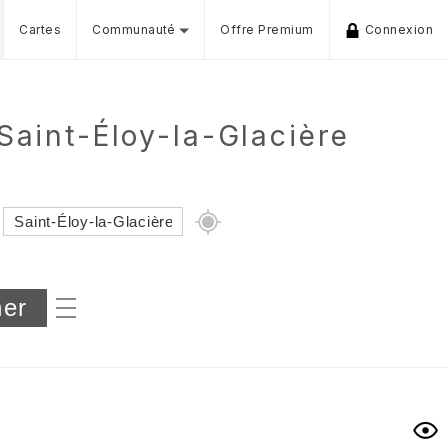
Cartes
Communauté
Offre Premium
Connexion
Saint-Éloy-la-Glacière
Dénivelé min/max
iers