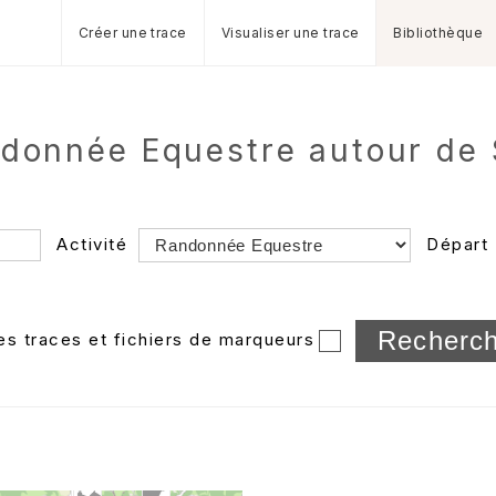
Créer une trace
Visualiser une trace
Bibliothèque
ndonnée Equestre autour de 
Activité
Départ
Longueur min/max
les traces et fichiers de marqueurs
Dossier
et sous-doss
Trier par
Horodatage
Photos