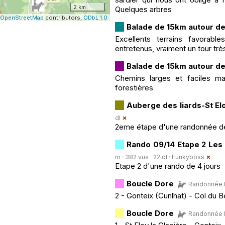
2 km
Quelques arbres
OpenStreetMap
contributors,
ODbL 1.0
Balade de 15km autour de
Excellents terrains favorabl
entretenus, vraiment un tour tr
Balade de 15km autour de
Chemins larges et faciles ma
forestières
Auberge des liards-St Elo
dl
2eme étape d'une randonnée de 
Rando 09/14 Etape 2 Les l
m · 382 vus · 22 dl ·
Funkyboss
Etape 2 d'une rando de 4 jours
Boucle Dore
Randonnée Eq
2 - Gonteix (Cunlhat) - Col du B
Boucle Dore
Randonnée Eq