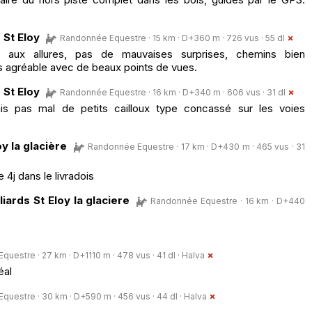
 St Eloy
Randonnée Equestre · 15 km · D+360 m · 726 vus · 55 dl
es aux allures, pas de mauvaises surprises, chemins bien
ès agréable avec de beaux points de vues.
 St Eloy
Randonnée Equestre · 16 km · D+340 m · 606 vus · 31 dl
is pas mal de petits cailloux type concassé sur les voies
y la glacière
Randonnée Equestre · 17 km · D+430 m · 465 vus · 31
4j dans le livradois
iards St Eloy la glaciere
Randonnée Equestre · 16 km · D+440
uestre · 27 km · D+1110 m · 478 vus · 41 dl ·
Halva
éal
uestre · 30 km · D+590 m · 456 vus · 44 dl ·
Halva