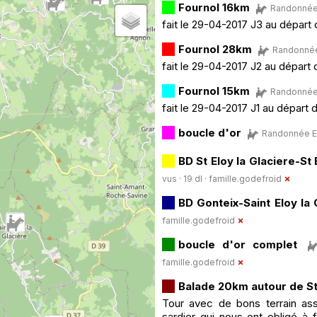
Fournol 16km
Randonnée E
fait le 29-04-2017 J3 au départ
Fournol 28km
Randonnée 
fait le 29-04-2017 J2 au départ
Fournol 15km
Randonnée E
fait le 29-04-2017 J1 au départ
boucle d'or
Randonnée Eq
BD St Eloy la Glaciere-St
vus · 19 dl ·
famille.godefroid
BD Gonteix-Saint Eloy la 
famille.godefroid
boucle d'or complet
famille.godefroid
Balade 20km autour de St
Tour avec de bons terrain ass
sardier qui nous ont obligé à 