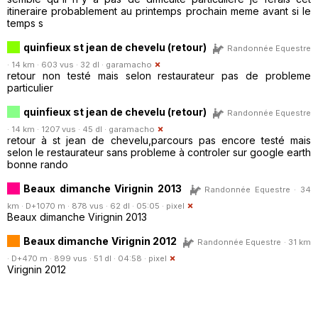
itineraire probablement au printemps prochain meme avant si le
temps s
quinfieux st jean de chevelu (retour)
Randonnée Equestre
· 14 km · 603 vus · 32 dl ·
garamacho
retour non testé mais selon restaurateur pas de probleme
particulier
quinfieux st jean de chevelu (retour)
Randonnée Equestre
· 14 km · 1207 vus · 45 dl ·
garamacho
retour à st jean de chevelu,parcours pas encore testé mais
selon le restaurateur sans probleme à controler sur google earth
bonne rando
Beaux dimanche Virignin 2013
Randonnée Equestre · 34
km · D+1070 m · 878 vus · 62 dl · 05:05 ·
pixel
Beaux dimanche Virignin 2013
Beaux dimanche Virignin 2012
Randonnée Equestre · 31 km
· D+470 m · 899 vus · 51 dl · 04:58 ·
pixel
Virignin 2012