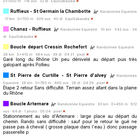
D+1300 m · 718 vus · 32 dl ·
EquiSabaudia
Ruffieux - St Germain la Chambotte
Randonnée Equestre
· 17 km · D+700 m · 429 vus · 40 dl ·
EquiSabaudia
Chanaz - Ruffieux
Randonnée Equestre · 10 km · 542 vus · 34
dl ·
EquiSabaudia
Boucle départ Cressin Rochefort
Randonnée Equestre ·
28 km · D+410 m · 484 vus · 39 dl · 04:31 ·
pixel
Garé long du Rhône Un peu dénivelé au départ puis très
galopant après Pollieu
St Pierre de Curtille - St Pierre d'alvey
Randonnée
Equestre · 28 km · D+780 m · 466 vus · 28 dl · 04:29 ·
pixel
Étape 2 retour Sans difficulté. Terrain assez allant dans la plaine
du Rhône
Boucle Artemare
Randonnée Equestre · 30 km · D+450 m · 812
vus · 84 dl · 1 photo · 05:04 ·
pixel
Stationnement au silo d'Artemare : large place au départ du
chemin. Rando sans difficulté : sauf pour le retour le gué ne
passe pas à cheval ( grosse plaque dans l'eau ) donc passage
passerelle p