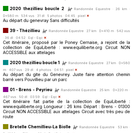
2020 thezillieu boucle 2
Randonnée Equestre · 26 km ·
D+580 m · 534 vus · 31 dl · 5 photos · 04:45 ·
pixel
Au départ du genevray Sans difficultés
39 - Thézillieu
Randonnée Equestre · 27 km · D+410 m · 542 vus
· 36 dl · 04:52 ·
Eql - Eqc
Cet itinéraire, proposé par le Poney Cernaise, a rejoint de la
collection de EquiLiberté : www.equiliberte.org Circuit NON
ACCESSIBLE aux attelages
2020 thezillieu boucle 1
Randonnée Equestre · 27 km · D+580
m · 407 vus · 29 dl · 4 photos · 04:51 ·
pixel
Au départ du gite du Genevrey. Juste faire attention chemin
barré vers Pouvillieu par un parc
01 - Brens - Peyrieu
Randonnée Equestre · 25 km · D+220 m ·
467 vus · 50 dl · 03:59 ·
Eql - Eqc
Cet itinéraire fait partie de la collection de EquiLiberté :
www.equiliberte.org Longueur : 26 kms Départ : Brens - 01300
Circuit NON ACCESSIBLE aux attelages Circuit avec très peu de
route
Bretelle Chemillieu-La Biolle
Randonnée Equestre · 53 km ·