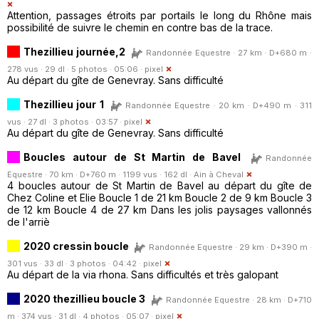
Attention, passages étroits par portails le long du Rhône mais
possibilité de suivre le chemin en contre bas de la trace.
Thezillieu journée,2
Randonnée Equestre · 27 km · D+680 m ·
278 vus · 29 dl · 5 photos · 05:06 ·
pixel
Au départ du gîte de Genevray. Sans difficulté
Thezillieu jour 1
Randonnée Equestre · 20 km · D+490 m · 311
vus · 27 dl · 3 photos · 03:57 ·
pixel
Au départ du gîte de Genevray. Sans difficulté
Boucles autour de St Martin de Bavel
Randonnée
Equestre · 70 km · D+760 m · 1199 vus · 162 dl ·
Ain à Cheval
4 boucles autour de St Martin de Bavel au départ du gîte de
Chez Coline et Elie Boucle 1 de 21 km Boucle 2 de 9 km Boucle 3
de 12 km Boucle 4 de 27 km Dans les jolis paysages vallonnés
de l'arriè
2020 cressin boucle
Randonnée Equestre · 29 km · D+390 m ·
301 vus · 33 dl · 3 photos · 04:42 ·
pixel
Au départ de la via rhona. Sans difficultés et très galopant
2020 thezillieu boucle 3
Randonnée Equestre · 28 km · D+710
m · 374 vus · 31 dl · 4 photos · 05:07 ·
pixel