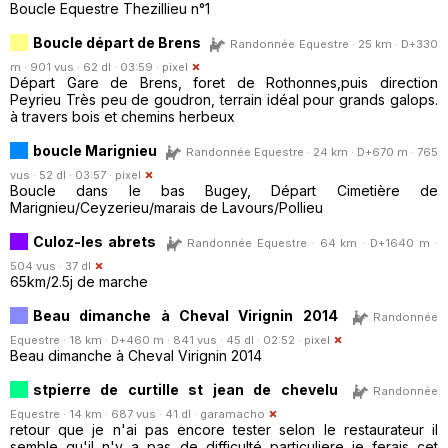
Boucle Equestre Thezillieu n°1
Boucle départ de Brens
Randonnée Equestre · 25 km · D+330
m · 901 vus · 62 dl · 03:59 ·
pixel
Départ Gare de Brens, foret de Rothonnes,puis direction
Peyrieu Très peu de goudron, terrain idéal pour grands galops.
à travers bois et chemins herbeux
boucle Marignieu
Randonnée Equestre · 24 km · D+670 m · 765
vus · 52 dl · 03:57 ·
pixel
Boucle dans le bas Bugey, Départ Cimetière de
Marignieu/Ceyzerieu/marais de Lavours/Pollieu
Culoz-les abrets
Randonnée Equestre · 64 km · D+1640 m ·
504 vus · 37 dl
65km/2.5j de marche
Beau dimanche à Cheval Virignin 2014
Randonnée
Equestre · 18 km · D+460 m · 841 vus · 45 dl · 02:52 ·
pixel
Beau dimanche à Cheval Virignin 2014
stpierre de curtille st jean de chevelu
Randonnée
Equestre · 14 km · 687 vus · 41 dl ·
garamacho
retour que je n'ai pas encore tester selon le restaurateur il
semble qu'il n'y a pas de difficulté particuliere je ferais cet