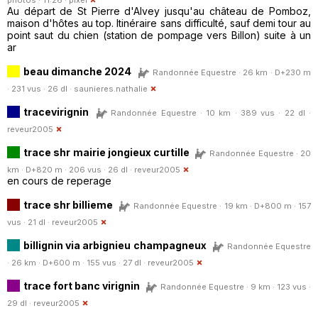
Au départ de St Pierre d'Alvey jusqu'au château de Pomboz,
maison d'hôtes au top. Itinéraire sans difficulté, sauf demi tour au
point saut du chien (station de pompage vers Billon) suite à un
ar
beau dimanche 2024
Randonnée Equestre · 26 km · D+230 m
· 231 vus · 26 dl ·
saunieres.nathalie
tracevirignin
Randonnée Equestre · 10 km · 389 vus · 22 dl ·
reveur2005
trace shr mairie jongieux curtille
Randonnée Equestre · 20
km · D+820 m · 206 vus · 26 dl ·
reveur2005
en cours de reperage
trace shr billieme
Randonnée Equestre · 19 km · D+800 m · 157
vus · 21 dl ·
reveur2005
billignin via arbignieu champagneux
Randonnée Equestre
· 26 km · D+600 m · 155 vus · 27 dl ·
reveur2005
trace fort banc virignin
Randonnée Equestre · 9 km · 123 vus ·
29 dl ·
reveur2005