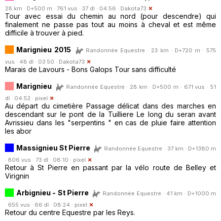
28 km · D+500 m · 761 vus · 37 dl · 04:56 ·
Dakota73
Tour avec essai du chemin au nord (pour descendre) qui
finalement ne passe pas tout au moins à cheval et est même
difficile à trouver à pied.
Marignieu 2015
Randonnée Equestre · 23 km · D+720 m · 575
vus · 48 dl · 03:50 ·
Dakota73
Marais de Lavours - Bons Galops Tour sans difficulté
Marignieu
Randonnée Equestre · 28 km · D+500 m · 671 vus · 51
dl · 04:52 ·
pixel
Au départ du cimetière Passage délicat dans des marches en
descendant sur le pont de la Tuilliere Le long du seran avant
Avrissieu dans les "serpentins " en cas de pluie faire attention
les abor
Massignieu St Pierre
Randonnée Equestre · 37 km · D+1380 m
· 806 vus · 73 dl · 08:10 ·
pixel
Retour à St Pierre en passant par la vélo route de Belley et
Virignin
Arbignieu - St Pierre
Randonnée Equestre · 41 km · D+1000 m
· 655 vus · 66 dl · 08:24 ·
pixel
Retour du centre Equestre par les Reys.