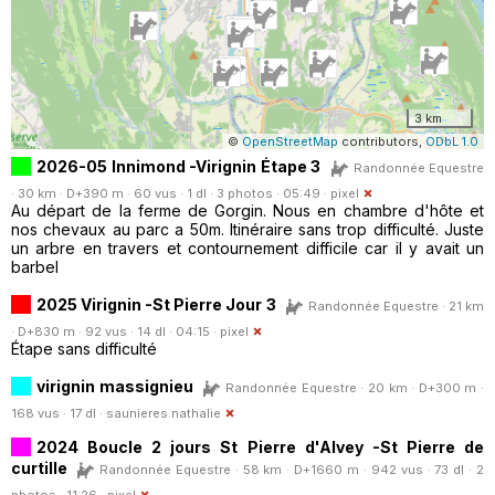
3 km
©
OpenStreetMap
contributors,
ODbL 1.0
2026-05 Innimond -Virignin Étape 3
Randonnée Equestre
· 30 km · D+390 m · 60 vus · 1 dl · 3 photos · 05:49 ·
pixel
Au départ de la ferme de Gorgin. Nous en chambre d'hôte et
nos chevaux au parc a 50m. Itinéraire sans trop difficulté. Juste
un arbre en travers et contournement difficile car il y avait un
barbel
2025 Virignin -St Pierre Jour 3
Randonnée Equestre · 21 km
· D+830 m · 92 vus · 14 dl · 04:15 ·
pixel
Étape sans difficulté
virignin massignieu
Randonnée Equestre · 20 km · D+300 m ·
168 vus · 17 dl ·
saunieres.nathalie
2024 Boucle 2 jours St Pierre d'Alvey -St Pierre de
curtille
Randonnée Equestre · 58 km · D+1660 m · 942 vus · 73 dl · 2
photos · 11:26 ·
pixel