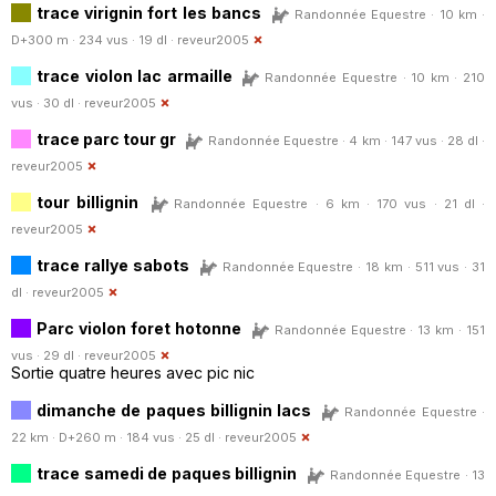
trace virignin fort les bancs
Randonnée Equestre · 10 km ·
D+300 m · 234 vus · 19 dl ·
reveur2005
trace violon lac armaille
Randonnée Equestre · 10 km · 210
vus · 30 dl ·
reveur2005
trace parc tour gr
Randonnée Equestre · 4 km · 147 vus · 28 dl ·
reveur2005
tour billignin
Randonnée Equestre · 6 km · 170 vus · 21 dl ·
reveur2005
trace rallye sabots
Randonnée Equestre · 18 km · 511 vus · 31
dl ·
reveur2005
Parc violon foret hotonne
Randonnée Equestre · 13 km · 151
vus · 29 dl ·
reveur2005
Sortie quatre heures avec pic nic
dimanche de paques billignin lacs
Randonnée Equestre ·
22 km · D+260 m · 184 vus · 25 dl ·
reveur2005
trace samedi de paques billignin
Randonnée Equestre · 13