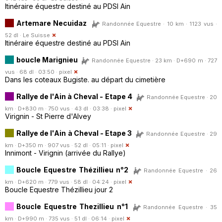
Itinéraire équestre destiné au PDSI Ain
Artemare Necuidaz
Randonnée Equestre · 10 km · 1123 vus ·
52 dl ·
Le Suisse
Itinéraire équestre destiné au PDSI Ain
boucle Marignieu
Randonnée Equestre · 23 km · D+690 m · 727
vus · 68 dl · 03:50 ·
pixel
Dans les coteaux Bugiste. au départ du cimetière
Rallye de l'Ain à Cheval - Etape 4
Randonnée Equestre · 20
km · D+830 m · 750 vus · 43 dl · 03:38 ·
pixel
Virignin - St Pierre d'Alvey
Rallye de l'Ain à Cheval - Etape 3
Randonnée Equestre · 29
km · D+350 m · 907 vus · 52 dl · 05:11 ·
pixel
Innimont - Virignin (arrivée du Rallye)
Boucle Equestre Thézillieu n°2
Randonnée Equestre · 26
km · D+620 m · 779 vus · 58 dl · 04:24 ·
pixel
Boucle Equestre Thézillieu jour 2
Boucle Equestre Thezillieu n°1
Randonnée Equestre · 35
km · D+990 m · 735 vus · 51 dl · 06:14 ·
pixel