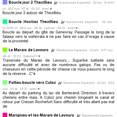
Boucle jour 2 Thezillieu
Randonnée Equestre · 30 km · D+840
m · 507 vus · 47 dl · 05:20 ·
pixel
Boucle jour 2 autour de Thezillieu
Boucle Hostiaz Thezillieu
Randonnée Equestre · 35 km ·
D+1300 m · 582 vus · 48 dl · 1 photo · 06:21 ·
pixel
Boucle au départ du gîte de Genevray. Passage le long de la
falaise vers la viaferrata à ne pas faire en cas d'orage à cause
de la proximité.
Le Marais de Lavours
Randonnée Equestre · 22 km · 877 vus ·
68 dl · 03:22 ·
Dakota73
Traversée du Marais de Lavours.... Superbe ballade sans
aucune difficulté et avec de nombreux galops. Pas vu de
chasseurs en cette période de chasse car nous passons le long
de la réserve... C'é
Pollieu boucle vers Culoz
Randonnée Equestre · 22 km · 834
vus · 53 dl · 03:21 ·
pixel
Au départ du parking du lac de Berterand. Direction à travers
chemins entre maïs. A Culoz pris chemin longeant le canal et
retour par Cressin Rochefort Sans difficulté et très allant pas mal
de
Marignieu et les Marais de Lavours
Randonnée Equestre ·