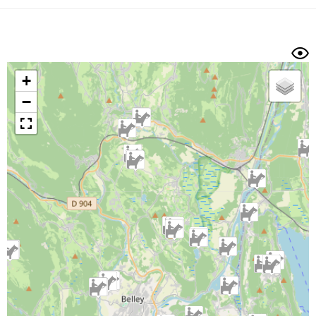
Dénivelé min/max
Auteur
Dossier
et
sous-dossiers
+
Trier par
−
Horodatage
Photos