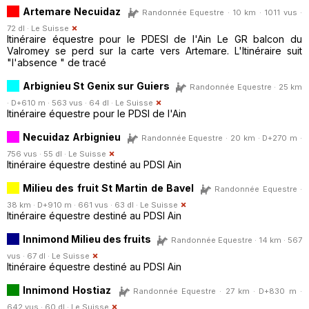
Artemare Necuidaz
Randonnée Equestre · 10 km · 1011 vus ·
72 dl ·
Le Suisse
Itinéraire équestre pour le PDESI de l'Ain Le GR balcon du
Valromey se perd sur la carte vers Artemare. L'Itinéraire suit
"l'absence " de tracé
Arbignieu St Genix sur Guiers
Randonnée Equestre · 25 km
· D+610 m · 563 vus · 64 dl ·
Le Suisse
Itinéraire équestre pour le PDSI de l'Ain
Necuidaz Arbignieu
Randonnée Equestre · 20 km · D+270 m ·
756 vus · 55 dl ·
Le Suisse
Itinéraire équestre destiné au PDSI Ain
Milieu des fruit St Martin de Bavel
Randonnée Equestre ·
38 km · D+910 m · 661 vus · 63 dl ·
Le Suisse
Itinéraire équestre destiné au PDSI Ain
Innimond Milieu des fruits
Randonnée Equestre · 14 km · 567
vus · 67 dl ·
Le Suisse
Itinéraire équestre destiné au PDSI Ain
Innimond Hostiaz
Randonnée Equestre · 27 km · D+830 m ·
642 vus · 60 dl ·
Le Suisse