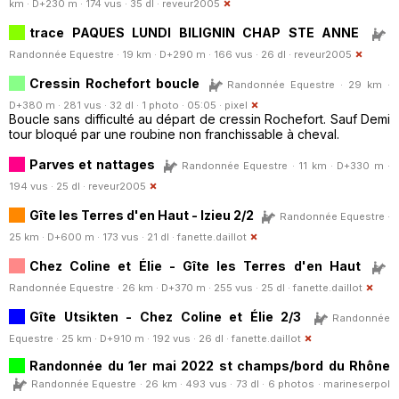
km · D+230 m · 174 vus · 35 dl ·
reveur2005
trace PAQUES LUNDI BILIGNIN CHAP STE ANNE
Randonnée Equestre · 19 km · D+290 m · 166 vus · 26 dl ·
reveur2005
Cressin Rochefort boucle
Randonnée Equestre · 29 km ·
D+380 m · 281 vus · 32 dl · 1 photo · 05:05 ·
pixel
Boucle sans difficulté au départ de cressin Rochefort. Sauf Demi
tour bloqué par une roubine non franchissable à cheval.
Parves et nattages
Randonnée Equestre · 11 km · D+330 m ·
194 vus · 25 dl ·
reveur2005
Gîte les Terres d'en Haut - Izieu 2/2
Randonnée Equestre ·
25 km · D+600 m · 173 vus · 21 dl ·
fanette.daillot
Chez Coline et Élie - Gîte les Terres d'en Haut
Randonnée Equestre · 26 km · D+370 m · 255 vus · 25 dl ·
fanette.daillot
Gîte Utsikten - Chez Coline et Élie 2/3
Randonnée
Equestre · 25 km · D+910 m · 192 vus · 26 dl ·
fanette.daillot
Randonnée du 1er mai 2022 st champs/bord du Rhône
Randonnée Equestre · 26 km · 493 vus · 73 dl · 6 photos ·
marineserpol