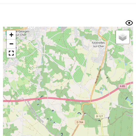
Dénivelé min/max
Auteur
Dossier
et
sous-dossiers
+
Trier par
−
Horodatage
Photos