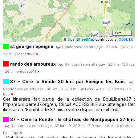
1 km
©
OpenStreetMap
contributors,
ODbL 1.0
st george / epeigné
Randonnée en attelage · 24 km · 137 vus ·
24 dl ·
yvespetit41
rando des amoureux
Randonnée en attelage · 26 km · 130 vus
· 26 dl ·
yvespetit41
37 - Céré la Ronde 30 km. par Epeigne les Bois
Randonnée en attelage · 30 km · D+250 m · 681 vus · 40 dl · 2 photos ·
Eql -
Eqc
Cet itinéraire fait partie de la collection de EquiLiberté37 :
http://equiliberte37.org/en/ Circuit ACCESSIBLE aux attelages Cet
itinéraire d'EquiLiberté 37 mis à votre disposition fait l'obj
37 - Céré la Ronde : le château de Montpoupon 37 km.
Randonnée en attelage · 37 km · D+200 m · 719 vus · 46 dl · 2 photos ·
Eql - Eqc
Cet itinéraire fait partie de la collection de EquiLiberté :