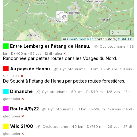
2 km
©
OpenStreetMap
contributors,
ODbL 1.0
Entre Lemberg et l'étang de Hanau.
Cyclotourisme · 38
km · D+400 m · 92 vus · 12 dl ·
alea
Randonnée par petites routes dans les Vosges du Nord.
Au pays de Hanau.
Cyclotourisme · 51 km · D+580 m · 99 vus ·
9 dl ·
alea
De Soucht à l'étang de Hanau par petites routes forestières.
Dimanche
Cyclotourisme · 50 km · D+540 m · 128 vus · 17 dl ·
glecrubier
Route 4/9/22
Cyclotourisme · 51 km · D+530 m · 124 vus · 14 dl ·
glecrubier
Vélo 21/08
Cyclotourisme · 49 km · D+740 m · 126 vus · 27 dl ·
glecrubier