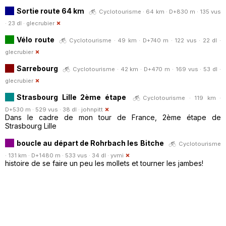
Sortie route 64 km
Cyclotourisme · 64 km · D+830 m · 135 vus
· 23 dl ·
glecrubier
Vélo route
Cyclotourisme · 49 km · D+740 m · 122 vus · 22 dl ·
glecrubier
Sarrebourg
Cyclotourisme · 42 km · D+470 m · 169 vus · 53 dl ·
glecrubier
Strasbourg Lille 2ème étape
Cyclotourisme · 119 km ·
D+530 m · 529 vus · 38 dl ·
johnpitt
Dans le cadre de mon tour de France, 2ème étape de
Strasbourg Lille
boucle au départ de Rohrbach les Bitche
Cyclotourisme
· 131 km · D+1480 m · 533 vus · 34 dl ·
yvmi
histoire de se faire un peu les mollets et tourner les jambes!