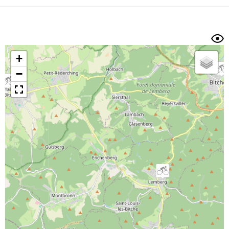
Dénivelé min/max
Auteur
Dossier
et
sous-dossiers
+
Trier par
−
Horodatage
Photos