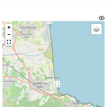
Dénivelé min/max
Auteur
Dossier
et
sous-dossiers
+
Trier par
−
Horodatage
Photos