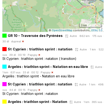
3 km
©
OpenStreetMap
contributors,
ODbL 1.0
GR 10 - Traversée des Pyrénées
Autre · 862 km · 175 vus ·
30 dl ·
dupreal
St Cyprien : triathlon sprint : natation
Autre · 1 km · 522
vus · 39 dl · 00:19 ·
Papypy
St Cyprien : triathlon sprint : natation ( transition)
Argelès : triathlon sprint - Natation en eau libre
Autre ·
1 km · 631 vus · 33 dl · 00:12 ·
Papypy
Argelès : triathlon sprint - Natation en eau libre
St Cyprien : triathlon sprint : natation
Autre · 1 km · 498
vus · 44 dl · 00:15 ·
Papypy
St Cyprien : triathlon sprint : natation
Argelès : triathlon sprint - Natation
Autre · 1 km · 385 vus ·