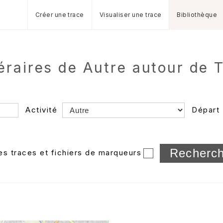
Créer une trace
Visualiser une trace
Bibliothèque
néraires de Autre autour de 
Activité
Départ
Longueur min/max
les traces et fichiers de marqueurs
Dossier
et sous-doss
Trier par
Horodatage
Photos