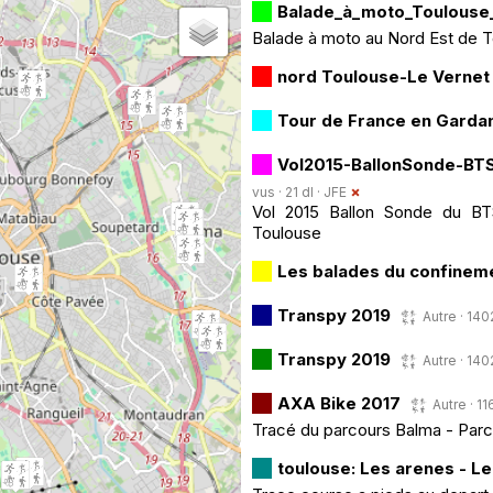
Balade_à_moto_Toulouse
Balade à moto au Nord Est de T
nord Toulouse-Le Vernet
Tour de France en Garda
Vol2015-BallonSonde-B
vus · 21 dl ·
JFE
Vol 2015 Ballon Sonde du B
Toulouse
Les balades du confinem
Transpy 2019
Autre · 140
Transpy 2019
Autre · 140
AXA Bike 2017
Autre · 11
Tracé du parcours Balma - Parc
toulouse: Les arenes - L