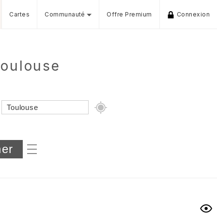
Cartes
Communauté
Offre Premium
Connexion
Toulouse
Dénivelé min/max
iers