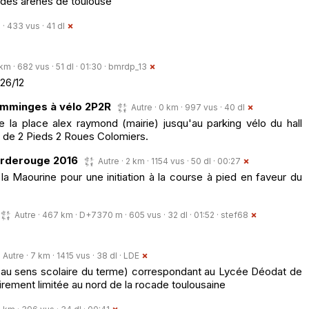
 des arenes de toulouse
 · 433 vus · 41 dl
 km · 682 vus · 51 dl · 01:30 ·
bmrdp_13
 26/12
comminges à vélo 2P2R
Autre · 0 km · 997 vus · 40 dl
de la place alex raymond (mairie) jusqu'au parking vélo du hall
 de 2 Pieds 2 Roues Colomiers.
orderouge 2016
Autre · 2 km · 1154 vus · 50 dl · 00:27
la Maourine pour une initiation à la course à pied en faveur du
Autre · 467 km · D+7370 m · 605 vus · 32 dl · 01:52 ·
stef68
Autre · 7 km · 1415 vus · 38 dl ·
LDE
(au sens scolaire du terme) correspondant au Lycée Déodat de
rement limitée au nord de la rocade toulousaine