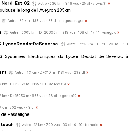
_Nord_Est_02
Autre · 236 km · 346 vus · 25 dl ·
clovis31
oulouse le long de l'Aveyron 235km
Autre · 29 km · 138 vus · 23 dl ·
magnes.roger
n
Autre · 3305 km · D+20360 m · 919 vus · 108 dl · 17:41 ·
visugpx
TS-LyceeDeodatDeSeverac
Autre · 225 km · D+20020 m · 261
TS Systèmes Electroniques du Lycée Déodat de Séverac à
ent
Autre · 43 km · D+310 m · 1131 vus · 238 dl
2 km · D+15050 m · 1139 vus ·
agenda19
2 km · D+15050 m · 865 vus · 86 dl ·
agenda19
6 km · 502 vus · 43 dl
 de Passeligne
e touch
Autre · 12 km · 700 vus · 39 dl · 01:10 ·
tremolo