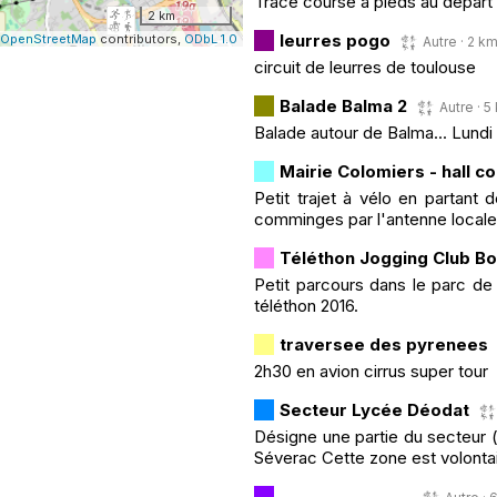
Trace course a pieds au depart
2 km
leurres pogo
OpenStreetMap
contributors,
ODbL 1.0
Autre · 2 km
circuit de leurres de toulouse
Balade Balma 2
Autre · 5
Balade autour de Balma... Lundi
Mairie Colomiers - hall 
Petit trajet à vélo en partant 
comminges par l'antenne locale
Téléthon Jogging Club B
Petit parcours dans le parc de 
téléthon 2016.
traversee des pyrenees
2h30 en avion cirrus super tour
Secteur Lycée Déodat
Désigne une partie du secteur 
Séverac Cette zone est volontai
..............................