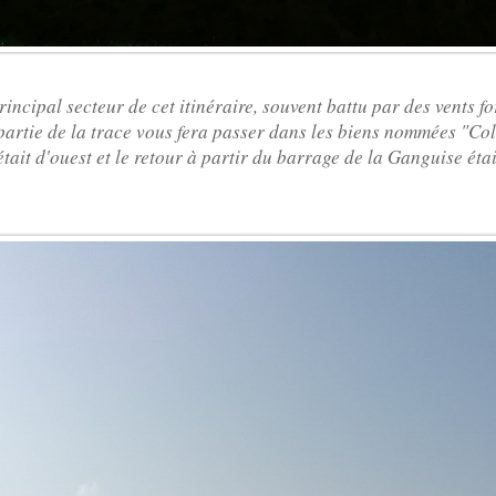
incipal secteur de cet itinéraire, souvent battu par des vents for
partie de la trace vous fera passer dans les biens nommées "Col
était d'ouest et le retour à partir du barrage de la Ganguise était