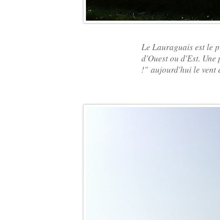
Le Lauraguais est le pr
d'Ouest ou d'Est. Une 
!" aujourd'hui le vent 