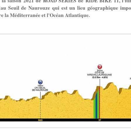
 la saison 2021 de ROAD SERIES de RIDE BIKE 11, l'itin
au Seuil de Naurouze qui est un lieu géographique impor
re la Méditerranée et l'Océan Atlantique.