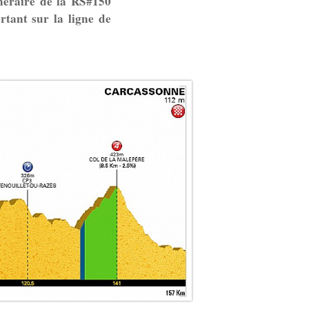
éraire de la RS#150
tant sur la ligne de