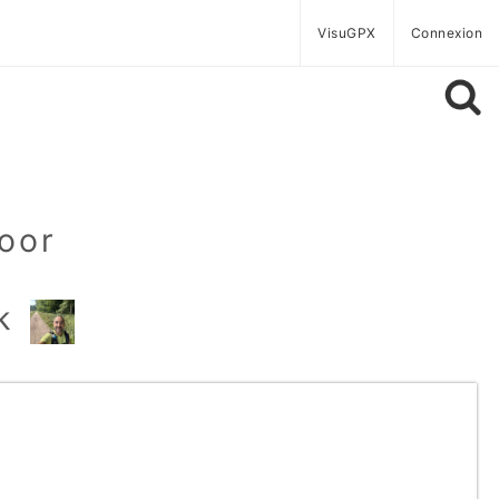
VisuGPX
Connexion
door
k