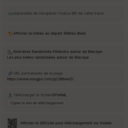
é
p
Impossible de récupérer l'indice IBP de cette trace
ar
t
ar
Afficher la météo au départ (Météo Blue)
ri
v
é
e
Itinéraires Randonnée Pédestre autour de
Macaye
·
Les plus belles randonnées autour de Macaye
URL permanente de la page
Ep
ai
https://www.visugpx.com/yjC3BhwhZr
ss
eu
r
Télécharger le fichier
GPX
KML
Tr
an
sp
Afficher le QRCode pour téléchargement sur mobile
ar