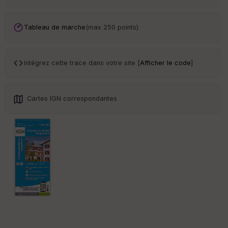
en
ce
Tableau de marche
(max 250 points)
Po
int
illé
s
Intégrez cette trace dans votre site [
Afficher le code
]
S
e
Cartes IGN correspondantes
n
s
St
re
et
Vi
e
w