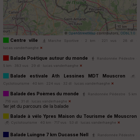
10 km
©
OpenStreetMap
contributors,
ODbL 1.0
Centre ville
Marche Sportive · 2 km · 221 vus · 28 dl ·
lucas.vanderhaeghe
Balade Poétique autour du monde
Randonnée Pédestre ·
5 km · 383 vus · 29 dl ·
lucas.vanderhaeghe
Balade estivale Ath Lessines MDT Mouscron
Cyclotourisme · 40 km · 224 vus · 32 dl ·
lucas.vanderhaeghe
Balade des Poèmes du monde
Randonnée Pédestre · 5 km
· 716 vus · 31 dl ·
lucas.vanderhaeghe
1er jet du parcours de la balade
Balade à vélo Ypres Maison du Tourisme de Mouscron
Cyclotourisme · 40 km · 717 vus · 53 dl ·
lucas.vanderhaeghe
Balade Luingne 7 km Ducasse Nell
Randonnée Pédestre ·