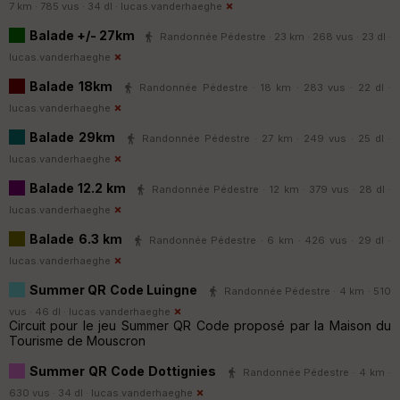
7 km · 785 vus · 34 dl ·
lucas.vanderhaeghe
Balade +/- 27km
Randonnée Pédestre · 23 km · 268 vus · 23 dl ·
lucas.vanderhaeghe
Balade 18km
Randonnée Pédestre · 18 km · 283 vus · 22 dl ·
lucas.vanderhaeghe
Balade 29km
Randonnée Pédestre · 27 km · 249 vus · 25 dl ·
lucas.vanderhaeghe
Balade 12.2 km
Randonnée Pédestre · 12 km · 379 vus · 28 dl ·
lucas.vanderhaeghe
Balade 6.3 km
Randonnée Pédestre · 6 km · 426 vus · 29 dl ·
lucas.vanderhaeghe
Summer QR Code Luingne
Randonnée Pédestre · 4 km · 510
vus · 46 dl ·
lucas.vanderhaeghe
Circuit pour le jeu Summer QR Code proposé par la Maison du
Tourisme de Mouscron
Summer QR Code Dottignies
Randonnée Pédestre · 4 km ·
630 vus · 34 dl ·
lucas.vanderhaeghe