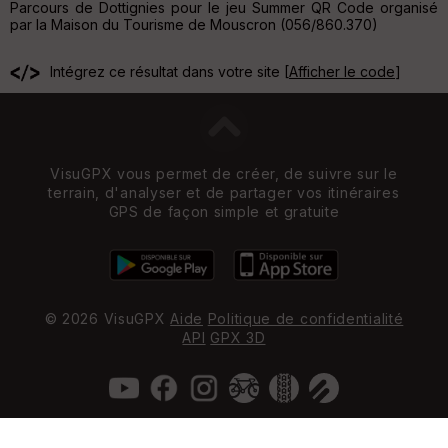
Parcours de Dottignies pour le jeu Summer QR Code organisé
par la Maison du Tourisme de Mouscron (056/860.370)
Intégrez ce résultat dans votre site [
Afficher le code
]
VisuGPX vous permet de créer, de suivre sur le
terrain, d'analyser et de partager vos itinéraires
GPS de façon simple et gratuite
© 2026 VisuGPX
Aide
Politique de confidentialité
API
GPX 3D