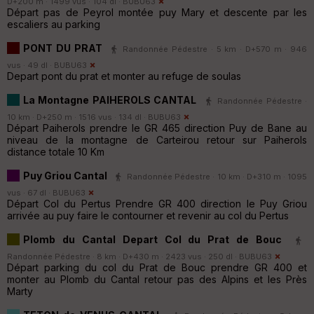
D+200 m · 1499 vus · 104 dl ·
BUBU63
Départ pas de Peyrol montée puy Mary et descente par les
escaliers au parking
PONT DU PRAT
Randonnée Pédestre · 5 km · D+570 m · 946
vus · 49 dl ·
BUBU63
Depart pont du prat et monter au refuge de soulas
La Montagne PAIHEROLS CANTAL
Randonnée Pédestre ·
10 km · D+250 m · 1516 vus · 134 dl ·
BUBU63
Départ Paiherols prendre le GR 465 direction Puy de Bane au
niveau de la montagne de Carteirou retour sur Paiherols
distance totale 10 Km
Puy Griou Cantal
Randonnée Pédestre · 10 km · D+310 m · 1095
vus · 67 dl ·
BUBU63
Départ Col du Pertus Prendre GR 400 direction le Puy Griou
arrivée au puy faire le contourner et revenir au col du Pertus
Plomb du Cantal Depart Col du Prat de Bouc
Randonnée Pédestre · 8 km · D+430 m · 2423 vus · 250 dl ·
BUBU63
Départ parking du col du Prat de Bouc prendre GR 400 et
monter au Plomb du Cantal retour pas des Alpins et les Près
Marty