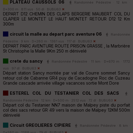
PLATEAU CAUSSOLS 06
Randonnée Pédestre · 12 km ·
D+300 m · 811 vus · 50 dl ·
BUBU63
DEPART D12 CHEMIN DES CLAPS BERGERIE MAUBERT COL DU
CLAPIER LE MONTET LE HAUT MONTET RETOUR D12 12 Km
300m
circuit la malle au depart parc aventure 06
Randonnée
Pédestre · 9 km · D+280 m · 1361 vus · 117 dl ·
BUBU63
DEPART PARC AVENTURE ROUTE PRISON GRASSE , la Marbrière
St Christophe la Malle 9Km 250 m dénivelé
crete du sancy
Randonnée Pédestre · 11 km · D+670 m · 1772
vus · 97 dl ·
BUBU63
Départ station Sancy montée par val de Courre sommet Sancy
retour col de Cabanne GR4 puy de Cacadogne Roc de Cuzeau
Grande cascade arrivée village vacances sortie Mont Dore
ESTEREL COL DU TESTANIER COL DES SACS
Randonnée Pédestre · 12 km · D+500 m · 2512 vus · 72 dl ·
BUBU63
Départ col du Testanier NN7 maison de Malpey piste du porfait
col des sacs retour GR 49 vers la maison de Malpey 12KM 500m
dénivelé
Circuit GREOLIERES CIPIERE
Randonnée Pédestre · 8 km ·
D+580 m · 1268 vus · 79 dl ·
BUBU63