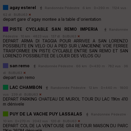
agay esterel
Randonnée Pédestre · 6 km · D+290 m · 1124 vus ·
62 dl ·
BUBU63
depart gare d'agay montee a la table d'orientation
PISTE CYCLABLE SAN REMO IMPERIA
Randonnée
Pédestre · 10 km · 4823 vus · 137 dl ·
BUBU63
DEPART ARMA DI TAGGIA POUR ARRIVEE A SAN LORENZO
POSSIBILITE EN VELO OU A PIED SUR L'ANCIENNE VOIE FERREE
TRASFORMEE EN PISTE CYCLABLE ENTRE SAN REMO ET SAN
LORENZO POSSIBILITEE DE LOUER DES VELOS OU
san remo
Randonnée Pédestre · 66 km · D+430 m · 782 vus · 36
dl ·
BUBU63
depart san remo
LAC CHAMBON
Randonnée Pédestre · 12 km · D+440 m · 1800
vus · 239 dl ·
BUBU63
DEPART PARKING CHATEAU DE MUROL TOUR DU LAC 11Km 410
m dénivele
PUY DE LA VACHE PUY LASSALAS
Randonnée Pédestre ·
10 km · D+270 m · 2042 vus · 120 dl ·
BUBU63
DEPART COL DE LA VENTOUSE GR4 RETOUR MAISON DU PARC
11Km 260M dénivelé