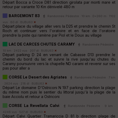
Départ Bocca a Croce D81 direction girolata par monti mare et
retour par variante 10 Km dénivelé 480 m
BARGEMONT 83
Randonnée Pédestre · 10 km · D+260 m · 1102
vus · 80 dl ·
BUBU63
Départ place du village aller vers la D25 et prendre le chemin St
Roch et continuer vers l'oratoire et en face de l'oratoire
prendre la piste qui ramène par Piol et le Doux au village
LAC DE CARCES CHUTES CARAMY
Randonnée Pédestre ·
10 km · 2422 vus · 207 dl ·
BUBU63
Départ parking D 24 en venant de Cabasse D13 prendre le
chemin du bord du lac et suivre la rive jusqu'au chutes du
Caramy poursuivre vers la chapelle ND carami et revenir sur ses
pas pour aller a
CORSE Le Desert des Agriates
Randonnée Pédestre · 7 km
· 2624 vus · 218 dl ·
BUBU63
Départ Le domaine D'Ostriconi N 197 parking direction la plage
du même nom puis le sentier du littoral jusqu'à la plage de la
baie Acciolu et retour a Ostriconi
CORSE La Revellata Calvi
Randonnée Pédestre · 9 km ·
4246 vus · 527 dl ·
BUBU63
Départ Calvi Quartier Tramariccia D 81 b direction plage de