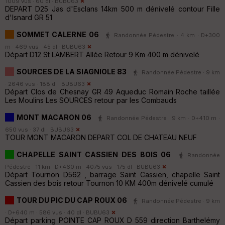
1009 vus · 60 dl ·
BUBU63
DEPART D25 Jas d'Esclans 14km 500 m dénivelé contour Fille
d'Isnard GR 51
SOMMET CALERNE 06
Randonnée Pédestre · 4 km · D+300
m · 469 vus · 45 dl ·
BUBU63
Départ D12 St LAMBERT Allée Retour 9 Km 400 m dénivelé
SOURCES DE LA SIAGNIOLE 83
Randonnée Pédestre · 9 km
· 2646 vus · 188 dl ·
BUBU63
Départ Clos de Chesnay GR 49 Aqueduc Romain Roche taillée
Les Moulins Les SOURCES retour par les Combauds
MONT MACARON 06
Randonnée Pédestre · 9 km · D+410 m ·
650 vus · 37 dl ·
BUBU63
TOUR MONT MACARON DEPART COL DE CHATEAU NEUF
CHAPELLE SAINT CASSIEN DES BOIS 06
Randonnée
Pédestre · 11 km · D+460 m · 4075 vus · 175 dl ·
BUBU63
Départ Tournon D562 , barrage Saint Cassien, chapelle Saint
Cassien des bois retour Tournon 10 KM 400m dénivelé cumulé
TOUR DU PIC DU CAP ROUX 06
Randonnée Pédestre · 9 km
· D+640 m · 586 vus · 40 dl ·
BUBU63
Départ parking POINTE CAP ROUX D 559 direction Barthelémy