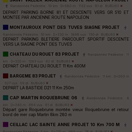
Randonnée Pédestre · 10 km · D+580 m · 1132 vus · 81 dl ·
BUBU63
DEPART PARKING BORNE 81 ET DESCENTE VERS GR 510 ET
MONTEE PAR ANCIENNE ROUTE NAPOLEON
MONTAUROUX PONT DES TUVES SIAGNE PROJET
Randonnée Pédestre · 10 km · D+330 m · 1898 vus · 130 dl ·
BUBU63
DEPART PARKING BLETIERE PARCOURT SPORTIF DESCENTE
VERS LA SIAGNE PONT DES TUVES
CHATEAU DU ROUET 83 PROJET
Randonnée Pédestre · 11
km · D+320 m · 1263 vus · 62 dl ·
BUBU63
DEPART CHATEAU DU ROUET 11 Km 400M
BARGEME 83 PROJET
Randonnée Pédestre · 11 km · D+260 m
· 527 vus · 59 dl ·
BUBU63
DEPART LA BASTIDE D21 11 Km 250m
CAP MARTIN ROQUEBRUNE 06
Randonnée Pédestre · 8
km · D+240 m · 684 vus · 61 dl ·
BUBU63
Départ gare Roquebrune montée vieux Roquebrune et retour
bord de mer cap Martin 8km 280 m
CEILLAC LAC SAINTE ANNE PROJET 10 Km 700 M
Randonnée Pédestre · 5 km · D+770 m · 969 vus · 78 dl ·
BUBU63