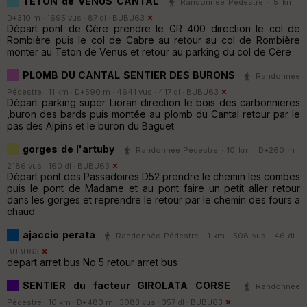
TETON de VENUS CANTAL
Randonnée Pédestre · 5 km ·
D+310 m · 1695 vus · 87 dl ·
BUBU63
Départ pont de Cère prendre le GR 400 direction le col de
Rombière puis le col de Cabre au retour au col de Rombière
monter au Teton de Venus et retour au parking du col de Cère
PLOMB DU CANTAL SENTIER DES BURONS
Randonnée
Pédestre · 11 km · D+590 m · 4641 vus · 417 dl ·
BUBU63
Départ parking super Lioran direction le bois des carbonnieres
,buron des bards puis montée au plomb du Cantal retour par le
pas des Alpins et le buron du Baguet
gorges de l'artuby
Randonnée Pédestre · 10 km · D+260 m ·
2186 vus · 160 dl ·
BUBU63
Départ pont des Passadoires D52 prendre le chemin les combes
puis le pont de Madame et au pont faire un petit aller retour
dans les gorges et reprendre le retour par le chemin des fours a
chaud
ajaccio perata
Randonnée Pédestre · 1 km · 508 vus · 46 dl ·
BUBU63
depart arret bus No 5 retour arret bus
SENTIER du facteur GIROLATA CORSE
Randonnée
Pédestre · 10 km · D+480 m · 3083 vus · 357 dl ·
BUBU63