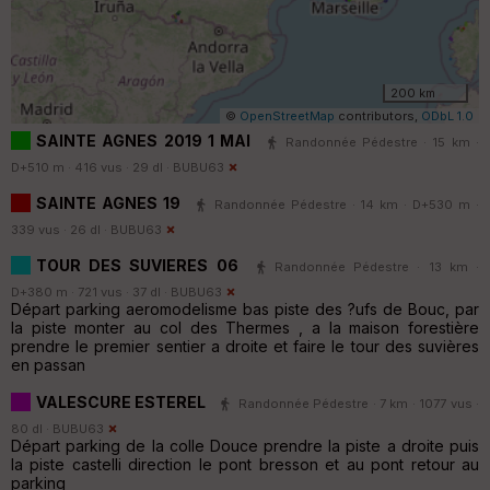
200 km
©
OpenStreetMap
contributors,
ODbL 1.0
SAINTE AGNES 2019 1 MAI
Randonnée Pédestre · 15 km ·
D+510 m · 416 vus · 29 dl ·
BUBU63
SAINTE AGNES 19
Randonnée Pédestre · 14 km · D+530 m ·
339 vus · 26 dl ·
BUBU63
TOUR DES SUVIERES 06
Randonnée Pédestre · 13 km ·
D+380 m · 721 vus · 37 dl ·
BUBU63
Départ parking aeromodelisme bas piste des ?ufs de Bouc, par
la piste monter au col des Thermes , a la maison forestière
prendre le premier sentier a droite et faire le tour des suvières
en passan
VALESCURE ESTEREL
Randonnée Pédestre · 7 km · 1077 vus ·
80 dl ·
BUBU63
Départ parking de la colle Douce prendre la piste a droite puis
la piste castelli direction le pont bresson et au pont retour au
parking