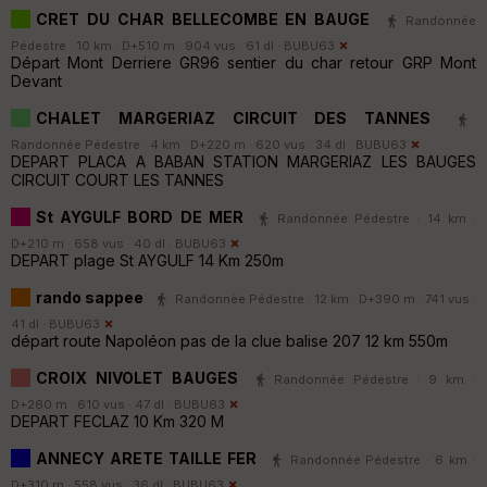
CRET DU CHAR BELLECOMBE EN BAUGE
Randonnée
Pédestre · 10 km · D+510 m · 904 vus · 61 dl ·
BUBU63
Départ Mont Derriere GR96 sentier du char retour GRP Mont
Devant
CHALET MARGERIAZ CIRCUIT DES TANNES
Randonnée Pédestre · 4 km · D+220 m · 620 vus · 34 dl ·
BUBU63
DEPART PLACA A BABAN STATION MARGERIAZ LES BAUGES
CIRCUIT COURT LES TANNES
St AYGULF BORD DE MER
Randonnée Pédestre · 14 km ·
D+210 m · 658 vus · 40 dl ·
BUBU63
DEPART plage St AYGULF 14 Km 250m
rando sappee
Randonnée Pédestre · 12 km · D+390 m · 741 vus ·
41 dl ·
BUBU63
départ route Napoléon pas de la clue balise 207 12 km 550m
CROIX NIVOLET BAUGES
Randonnée Pédestre · 9 km ·
D+260 m · 610 vus · 47 dl ·
BUBU63
DEPART FECLAZ 10 Km 320 M
ANNECY ARETE TAILLE FER
Randonnée Pédestre · 6 km ·
D+310 m · 558 vus · 36 dl ·
BUBU63