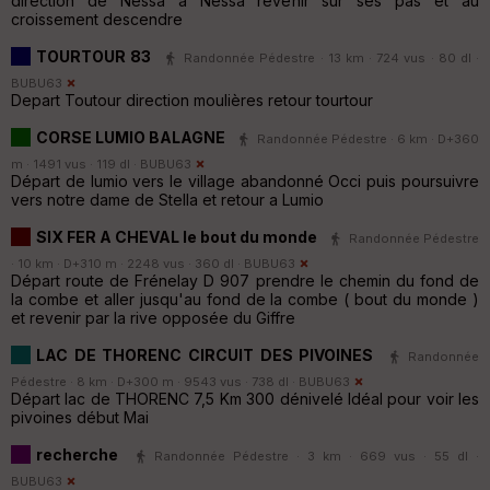
direction de Nessa a Nessa revenir sur ses pas et au
croissement descendre
TOURTOUR 83
Randonnée Pédestre · 13 km · 724 vus · 80 dl ·
BUBU63
Depart Toutour direction moulières retour tourtour
CORSE LUMIO BALAGNE
Randonnée Pédestre · 6 km · D+360
m · 1491 vus · 119 dl ·
BUBU63
Départ de lumio vers le village abandonné Occi puis poursuivre
vers notre dame de Stella et retour a Lumio
SIX FER A CHEVAL le bout du monde
Randonnée Pédestre
· 10 km · D+310 m · 2248 vus · 360 dl ·
BUBU63
Départ route de Frénelay D 907 prendre le chemin du fond de
la combe et aller jusqu'au fond de la combe ( bout du monde )
et revenir par la rive opposée du Giffre
LAC DE THORENC CIRCUIT DES PIVOINES
Randonnée
Pédestre · 8 km · D+300 m · 9543 vus · 738 dl ·
BUBU63
Départ lac de THORENC 7,5 Km 300 dénivelé Idéal pour voir les
pivoines début Mai
recherche
Randonnée Pédestre · 3 km · 669 vus · 55 dl ·
BUBU63