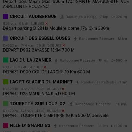
Départ bois Méan 9km 600m LAC SAINTE MARGUERITE VUE
ARPILLON LE POUZENC
CIRCUIT AUDIBERGUE
Raquettes à neige · 7 km · D+320 m ·
926 vus · 68 dl ·
BUBU63
Départ parking D 281 la Mouliére borne 179 6km 300m
CIRCUIT DES ESBELLIOUSES
Randonnée Pédestre · 13 km ·
D+620 m · 744 vus · 39 dl ·
BUBU63
DEPART D902 BAYASSE 13KM 700 M
LAC DU LAUZANIER
Randonnée Pédestre · 10 km · D+590 m ·
613 vus · 37 dl ·
BUBU63
DEPART D900 COL DE LARCHE 10 Km 600 M
LAC ET GLACIER DU MARINET
Randonnée Pédestre · 7 km ·
D+620 m · 372 vus · 35 dl ·
BUBU63
DEPART D25 MAURIN 14 Km D 600 M
TOURETTE SUR LOUP 02
Randonnée Pédestre · 11 km ·
D+470 m · 573 vus · 43 dl ·
BUBU63
DEPART TOURETTE CIMETIERE 10 Km 500 M dénivele
FILLE D'ISNARD 83
Randonnée Pédestre · 14 km · D+500 m ·