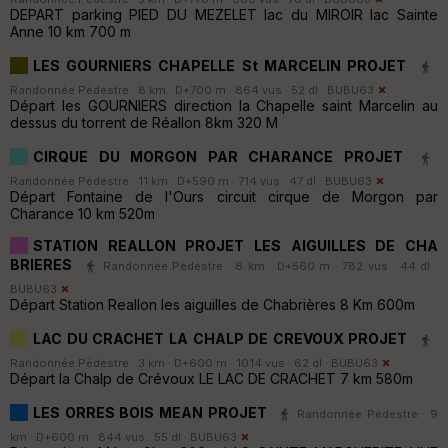
DEPART parking PIED DU MEZELET lac du MIROIR lac Sainte
Anne 10 km 700 m
LES GOURNIERS CHAPELLE St MARCELIN PROJET
Randonnée Pédestre · 8 km · D+700 m · 864 vus · 52 dl ·
BUBU63
Départ les GOURNIERS direction la Chapelle saint Marcelin au
dessus du torrent de Réallon 8km 320 M
CIRQUE DU MORGON PAR CHARANCE PROJET
Randonnée Pédestre · 11 km · D+590 m · 714 vus · 47 dl ·
BUBU63
Départ Fontaine de l'Ours circuit cirque de Morgon par
Charance 10 km 520m
STATION REALLON PROJET LES AIGUILLES DE CHA
BRIERES
Randonnée Pédestre · 8 km · D+560 m · 782 vus · 44 dl ·
BUBU63
Départ Station Reallon les aiguilles de Chabrières 8 Km 600m
LAC DU CRACHET LA CHALP DE CREVOUX PROJET
Randonnée Pédestre · 3 km · D+600 m · 1014 vus · 62 dl ·
BUBU63
Départ la Chalp de Crévoux LE LAC DE CRACHET 7 km 580m
LES ORRES BOIS MEAN PROJET
Randonnée Pédestre · 9
km · D+600 m · 844 vus · 55 dl ·
BUBU63