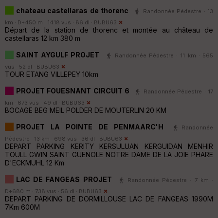
chateau castellaras de thorenc
Randonnée Pédestre · 13
km · D+450 m · 1418 vus · 86 dl ·
BUBU63
Départ de la station de thorenc et montée au château de
castellaras 12 km 380 m
SAINT AYGULF PROJET
Randonnée Pédestre · 11 km · 565
vus · 52 dl ·
BUBU63
TOUR ETANG VILLEPEY 10km
PROJET FOUESNANT CIRCUIT 6
Randonnée Pédestre · 17
km · 673 vus · 49 dl ·
BUBU63
BOCAGE BEG MEIL POLDER DE MOUTERLIN 20 KM
PROJET LA POINTE DE PENMAARC'H
Randonnée
Pédestre · 13 km · 698 vus · 36 dl ·
BUBU63
DEPART PARKING KERITY KERSULUAN KERGUIDAN MENHIR
TOULL GWIN SAINT GUENOLE NOTRE DAME DE LA JOIE PHARE
D'ECKMUHL 12 Km
LAC DE FANGEAS PROJET
Randonnée Pédestre · 7 km ·
D+680 m · 738 vus · 56 dl ·
BUBU63
DEPART PARKING DE DORMILLOUSE LAC DE FANGEAS 1990M
7Km 600M