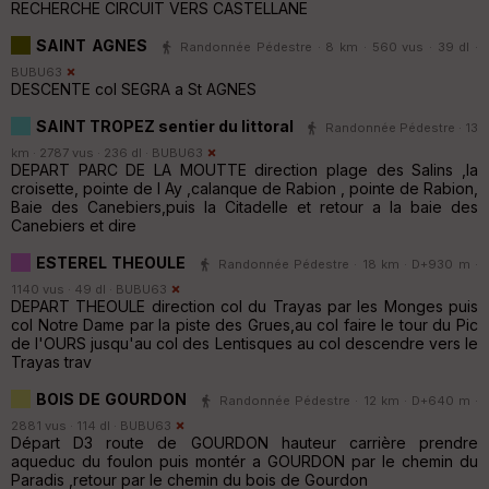
RECHERCHE CIRCUIT VERS CASTELLANE
SAINT AGNES
Randonnée Pédestre · 8 km · 560 vus · 39 dl ·
BUBU63
DESCENTE col SEGRA a St AGNES
SAINT TROPEZ sentier du littoral
Randonnée Pédestre · 13
km · 2787 vus · 236 dl ·
BUBU63
DEPART PARC DE LA MOUTTE direction plage des Salins ,la
croisette, pointe de l Ay ,calanque de Rabion , pointe de Rabion,
Baie des Canebiers,puis la Citadelle et retour a la baie des
Canebiers et dire
ESTEREL THEOULE
Randonnée Pédestre · 18 km · D+930 m ·
1140 vus · 49 dl ·
BUBU63
DEPART THEOULE direction col du Trayas par les Monges puis
col Notre Dame par la piste des Grues,au col faire le tour du Pic
de l'OURS jusqu'au col des Lentisques au col descendre vers le
Trayas trav
BOIS DE GOURDON
Randonnée Pédestre · 12 km · D+640 m ·
2881 vus · 114 dl ·
BUBU63
Départ D3 route de GOURDON hauteur carrière prendre
aqueduc du foulon puis montér a GOURDON par le chemin du
Paradis ,retour par le chemin du bois de Gourdon