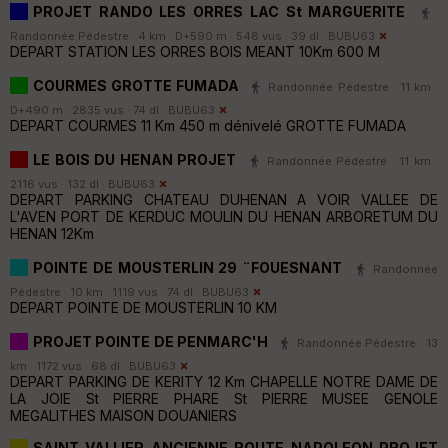
PROJET RANDO LES ORRES LAC St MARGUERITE
Randonnée Pédestre · 4 km · D+590 m · 548 vus · 39 dl ·
BUBU63
DEPART STATION LES ORRES BOIS MEANT 10Km 600 M
COURMES GROTTE FUMADA
Randonnée Pédestre · 11 km ·
D+490 m · 2835 vus · 74 dl ·
BUBU63
DEPART COURMES 11 Km 450 m dénivelé GROTTE FUMADA
LE BOIS DU HENAN PROJET
Randonnée Pédestre · 11 km ·
2116 vus · 132 dl ·
BUBU63
DEPART PARKING CHATEAU DUHENAN A VOIR VALLEE DE
L'AVEN PORT DE KERDUC MOULIN DU HENAN ARBORETUM DU
HENAN 12Km
POINTE DE MOUSTERLIN 29 ¨FOUESNANT
Randonnée
Pédestre · 10 km · 1119 vus · 74 dl ·
BUBU63
DEPART POINTE DE MOUSTERLIN 10 KM
PROJET POINTE DE PENMARC'H
Randonnée Pédestre · 13
km · 1172 vus · 68 dl ·
BUBU63
DEPART PARKING DE KERITY 12 Km CHAPELLE NOTRE DAME DE
LA JOIE St PIERRE PHARE St PIERRE MUSEE GENOLE
MEGALITHES MAISON DOUANIERS
SAINT VALLIER ANCIENNE ROUTE NAPOLEON PROJET