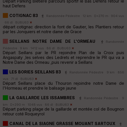
Depart Parking Bletiere parcours sportif le Bas Defens retour le
haut Defens
COTIGNAC 83
Randonnée Pédestre · 12 km · D+270 m · 904 vus
· 66 dl ·
BUBU63
départ cotignac direction la font de Gautier, les Plantiers retour
par les Jonquiers et notre dame de Grace
SEILLANS NOTRE DAME DE L'ORMEAU
Randonnée
Pédestre · 9 km · 1412 vus · 86 dl ·
BUBU63
Départ Seillans par le PR rejoindre Plan de la Croix puis
Angaspaty ,les selves des Ledrets et reprendre le PR qui va a
Notre Dame des Ormeau ,puis revenir a Seillans
LES BORIES SEILLANS 83
Randonnée Pédestre · 9 km · 856
vus · 71 dl ·
BUBU63
Départ Seillans place du Thouron rejoindre notre Dame de
l'Hormeau et prendre le balisage jaune
LA GAILLARDE LES ISSAMBRES
Randonnée Pédestre · 9
km · D+290 m · 1048 vus · 86 dl ·
BUBU63
Départ parking plage de la gaillarde et montée col de Bougnon
retour coté Roqueyrol
CANAL DE LA SIAGNE GRASSE MOUANT SARTOUX