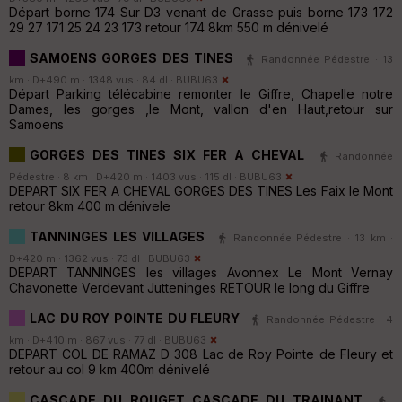
Départ borne 174 Sur D3 venant de Grasse puis borne 173 172
29 27 171 25 24 23 173 retour 174 8km 550 m dénivelé
SAMOENS GORGES DES TINES
Randonnée Pédestre · 13
km · D+490 m · 1348 vus · 84 dl ·
BUBU63
Départ Parking télécabine remonter le Giffre, Chapelle notre
Dames, les gorges ,le Mont, vallon d'en Haut,retour sur
Samoens
GORGES DES TINES SIX FER A CHEVAL
Randonnée
Pédestre · 8 km · D+420 m · 1403 vus · 115 dl ·
BUBU63
DEPART SIX FER A CHEVAL GORGES DES TINES Les Faix le Mont
retour 8km 400 m dénivele
TANNINGES LES VILLAGES
Randonnée Pédestre · 13 km ·
D+420 m · 1362 vus · 73 dl ·
BUBU63
DEPART TANNINGES les villages Avonnex Le Mont Vernay
Chavonette Verdevant Jutteninges RETOUR le long du Giffre
LAC DU ROY POINTE DU FLEURY
Randonnée Pédestre · 4
km · D+410 m · 867 vus · 77 dl ·
BUBU63
DEPART COL DE RAMAZ D 308 Lac de Roy Pointe de Fleury et
retour au col 9 km 400m dénivelé
CASCADE DU ROUGET CASCADE DU TRAINANT