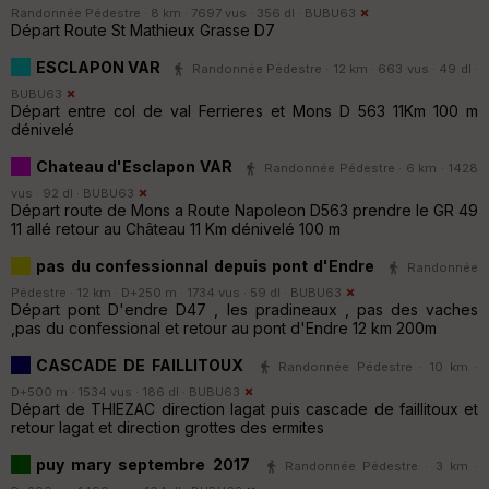
Randonnée Pédestre · 8 km · 7697 vus · 356 dl ·
BUBU63
Départ Route St Mathieux Grasse D7
ESCLAPON VAR
Randonnée Pédestre · 12 km · 663 vus · 49 dl ·
BUBU63
Départ entre col de val Ferrieres et Mons D 563 11Km 100 m
dénivelé
Chateau d'Esclapon VAR
Randonnée Pédestre · 6 km · 1428
vus · 92 dl ·
BUBU63
Départ route de Mons a Route Napoleon D563 prendre le GR 49
11 allé retour au Château 11 Km dénivelé 100 m
pas du confessionnal depuis pont d'Endre
Randonnée
Pédestre · 12 km · D+250 m · 1734 vus · 59 dl ·
BUBU63
Départ pont D'endre D47 , les pradineaux , pas des vaches
,pas du confessional et retour au pont d'Endre 12 km 200m
CASCADE DE FAILLITOUX
Randonnée Pédestre · 10 km ·
D+500 m · 1534 vus · 186 dl ·
BUBU63
Départ de THIEZAC direction lagat puis cascade de faillitoux et
retour lagat et direction grottes des ermites
puy mary septembre 2017
Randonnée Pédestre · 3 km ·