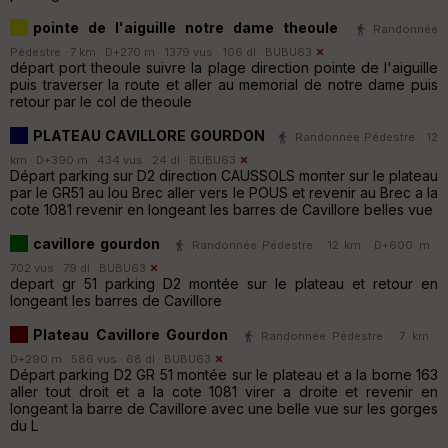
pointe de l'aiguille notre dame theoule
Randonnée
Pédestre · 7 km · D+270 m · 1379 vus · 106 dl ·
BUBU63
départ port theoule suivre la plage direction pointe de l'aiguille
puis traverser la route et aller au memorial de notre dame puis
retour par le col de theoule
PLATEAU CAVILLORE GOURDON
Randonnée Pédestre · 12
km · D+390 m · 434 vus · 24 dl ·
BUBU63
Départ parking sur D2 direction CAUSSOLS monter sur le plateau
par le GR51 au lou Brec aller vers le POUS et revenir au Brec a la
cote 1081 revenir en longeant les barres de Cavillore belles vue
cavillore gourdon
Randonnée Pédestre · 12 km · D+600 m ·
702 vus · 79 dl ·
BUBU63
depart gr 51 parking D2 montée sur le plateau et retour en
longeant les barres de Cavillore
Plateau Cavillore Gourdon
Randonnée Pédestre · 7 km ·
D+290 m · 586 vus · 68 dl ·
BUBU63
Départ parking D2 GR 51 montée sur le plateau et a la borne 163
aller tout droit et a la cote 1081 virer a droite et revenir en
longeant la barre de Cavillore avec une belle vue sur les gorges
du L