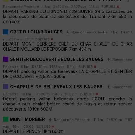
Randonnée Pédestre · 4 km · D+620 m · 2927 vus · 118 dl ·
BUBU63
DEPART PARKING DU LIGNON D 429 SUIVRE GR 5 cascades de
la pleureuse de Sauffraz de SALES de Trainant 7km 550 m
dénivelé
CRET DU CHAR BAUGES
Randonnée Pédestre · 7 km · D+410
m · 637 vus · 51 dl ·
BUBU63
DEPART MONT DERRIERE CRET DU CHAR CHALET DU CHAR
CHALET MOLLARD LE REPOSOIR 7km 434 m
SENTIER DECOUVERTE ECOLE LES BAUGES
Randonnée
Pédestre · 5 km · D+310 m · 1455 vus · 54 dl ·
BUBU63
DEPART parking vallon de Bellevaux LA CHAPELLE ET SENTIER
DE DECOUVERTE 4,5 Km 300m
CHAPELLE DE BELLEVEAUX LES BAUGES
Randonnée
Pédestre · 10 km · D+690 m · 840 vus · 52 dl ·
BUBU63
Départ parking vallon bellevaux après ECOLE prendre la
chapelle puis chalet bottier chalet de lauzin et retour sentier
découverte 10 Km 600M
MONT MORBIER
Randonnée Pédestre · 11 km · D+520 m · 487
vus · 49 dl · 00:09 ·
BUBU63
DEPART LE PENON 11Km 600m