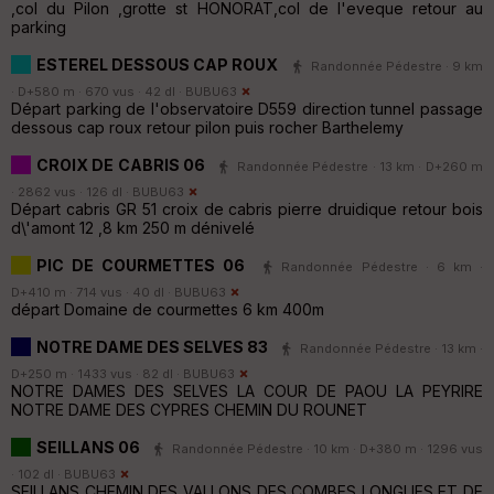
,col du Pilon ,grotte st HONORAT,col de l'eveque retour au
parking
ESTEREL DESSOUS CAP ROUX
Randonnée Pédestre · 9 km
· D+580 m · 670 vus · 42 dl ·
BUBU63
Départ parking de l'observatoire D559 direction tunnel passage
dessous cap roux retour pilon puis rocher Barthelemy
CROIX DE CABRIS 06
Randonnée Pédestre · 13 km · D+260 m
· 2862 vus · 126 dl ·
BUBU63
Départ cabris GR 51 croix de cabris pierre druidique retour bois
d\'amont 12 ,8 km 250 m dénivelé
PIC DE COURMETTES 06
Randonnée Pédestre · 6 km ·
D+410 m · 714 vus · 40 dl ·
BUBU63
départ Domaine de courmettes 6 km 400m
NOTRE DAME DES SELVES 83
Randonnée Pédestre · 13 km ·
D+250 m · 1433 vus · 82 dl ·
BUBU63
NOTRE DAMES DES SELVES LA COUR DE PAOU LA PEYRIRE
NOTRE DAME DES CYPRES CHEMIN DU ROUNET
SEILLANS 06
Randonnée Pédestre · 10 km · D+380 m · 1296 vus
· 102 dl ·
BUBU63
SEILLANS CHEMIN DES VALLONS DES COMBES LONGUES ET DE