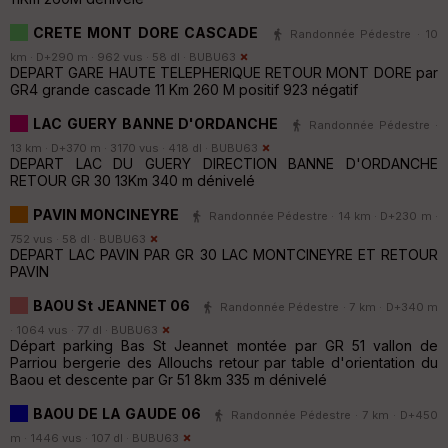
CRETE MONT DORE CASCADE
Randonnée Pédestre · 10
km · D+290 m · 962 vus · 58 dl ·
BUBU63
DEPART GARE HAUTE TELEPHERIQUE RETOUR MONT DORE par
GR4 grande cascade 11 Km 260 M positif 923 négatif
LAC GUERY BANNE D'ORDANCHE
Randonnée Pédestre ·
13 km · D+370 m · 3170 vus · 418 dl ·
BUBU63
DEPART LAC DU GUERY DIRECTION BANNE D'ORDANCHE
RETOUR GR 30 13Km 340 m dénivelé
PAVIN MONCINEYRE
Randonnée Pédestre · 14 km · D+230 m ·
752 vus · 58 dl ·
BUBU63
DEPART LAC PAVIN PAR GR 30 LAC MONTCINEYRE ET RETOUR
PAVIN
BAOU St JEANNET 06
Randonnée Pédestre · 7 km · D+340 m
· 1064 vus · 77 dl ·
BUBU63
Départ parking Bas St Jeannet montée par GR 51 vallon de
Parriou bergerie des Allouchs retour par table d'orientation du
Baou et descente par Gr 51 8km 335 m dénivelé
BAOU DE LA GAUDE 06
Randonnée Pédestre · 7 km · D+450
m · 1446 vus · 107 dl ·
BUBU63