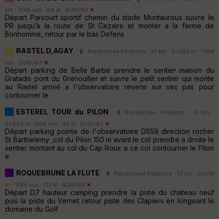
km · 1245 vus · 64 dl ·
BUBU63
Départ Parcourt sportif chemin du stade Montauroux suivre le
PR jusqu’à la route de St Cezaire et monter a la ferme de
Bonhomme, retour par le bas Defens
RASTEL D,AGAY
Randonnée Pédestre · 10 km · D+320 m · 1164
vus ·
BUBU63
Départ parking de Belle Barbe prendre le sentier maison du
Gratadis pont du Grenouiller et suivre le petit sentier qui monte
au Rastel arrivé a l'observatoire revenir sur ses pas pour
contourner le
ESTEREL TOUR du PILON
Randonnée Pédestre · 8 km ·
D+340 m · 988 vus · 42 dl ·
BUBU63
Départ parking pointe de l'observatoire D559 direction rocher
St Barthelemy ,col du Pilon 150 m avant le col prendre a droite le
sentier montant au col du Cap Roux a ce col contourner le Pilon
e
ROQUEBRUNE LA FLUTE
Randonnée Pédestre · 13 km · D+210
m · 1785 vus · 112 dl ·
BUBU63
Départ D7 hauteur camping prendre la piste du chateau neuf
puis la piste du Vernet retour piste des Clapiers en longeant le
domaine du Golf