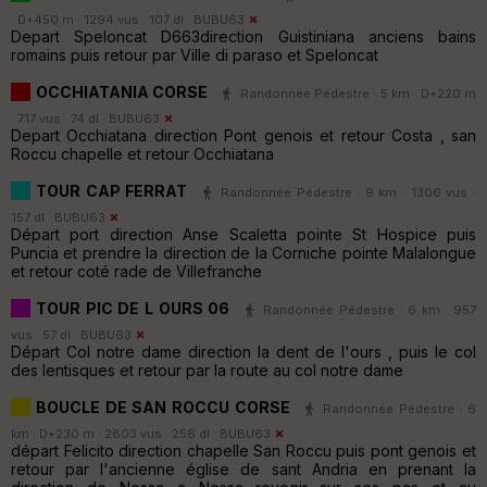
· D+450 m · 1294 vus · 107 dl ·
BUBU63
Depart Speloncat D663direction Guistiniana anciens bains
romains puis retour par Ville di paraso et Speloncat
OCCHIATANIA CORSE
Randonnée Pédestre · 5 km · D+220 m
· 717 vus · 74 dl ·
BUBU63
Depart Occhiatana direction Pont genois et retour Costa , san
Roccu chapelle et retour Occhiatana
TOUR CAP FERRAT
Randonnée Pédestre · 9 km · 1306 vus ·
157 dl ·
BUBU63
Départ port direction Anse Scaletta pointe St Hospice puis
Puncia et prendre la direction de la Corniche pointe Malalongue
et retour coté rade de Villefranche
TOUR PIC DE L OURS 06
Randonnée Pédestre · 6 km · 957
vus · 57 dl ·
BUBU63
Départ Col notre dame direction la dent de l'ours , puis le col
des lentisques et retour par la route au col notre dame
BOUCLE DE SAN ROCCU CORSE
Randonnée Pédestre · 6
km · D+230 m · 2803 vus · 256 dl ·
BUBU63
départ Felicito direction chapelle San Roccu puis pont genois et
retour par l'ancienne église de sant Andria en prenant la