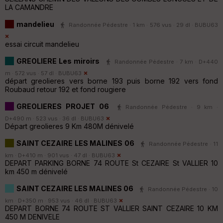
LA CAMANDRE
mandelieu
Randonnée Pédestre · 1 km · 576 vus · 29 dl ·
BUBU63
essai circuit mandelieu
GREOLIERE Les miroirs
Randonnée Pédestre · 7 km · D+440
m · 572 vus · 57 dl ·
BUBU63
départ greolieres vers borne 193 puis borne 192 vers fond
Roubaud retour 192 et fond rougiere
GREOLIERES PROJET 06
Randonnée Pédestre · 9 km ·
D+490 m · 523 vus · 36 dl ·
BUBU63
Départ greolieres 9 Km 480M dénivelé
SAINT CEZAIRE LES MALINES 06
Randonnée Pédestre · 11
km · D+410 m · 901 vus · 47 dl ·
BUBU63
DEPART PARKING BORNE 74 ROUTE St CEZAIRE St VALLIER 10
km 450 m dénivelé
SAINT CEZAIRE LES MALINES 06
Randonnée Pédestre · 10
km · D+350 m · 953 vus · 46 dl ·
BUBU63
DEPART BORNE 74 ROUTE ST VALLIER SAINT CEZAIRE 10 KM
450 M DENIVELE