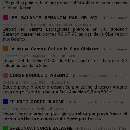
L'Alga et la pointe du phare retour coté Grotte des veaux marins
et Anse Resica
LES GALANTS SERANON PAR GR 510
Randonnée
Pédestre · 6 km · D+260 m · 977 vus · 56 dl ·
BUBU63
Départ les Galants Escragnoles prendre Gr 510 direction
Seranon passer les bornes 96 97 98 au pas de la Clue retour
aux Galants
La haute Combe Col de la Sine Cipieres
Randonnée
Pédestre · 8 km · 1134 vus · 58 dl ·
BUBU63
Départ Col de la Sine D205 direction Cipieres et a la borne 183
retour au col de la Sine
CORSE BOUCLE D' AREGNO
Randonnée Pédestre · 9 km ·
D+380 m · 4984 vus · 503 dl ·
BUBU63
Boucle pieve d Aregno départ Sant Antonino direction Aregno
Lavatoggio Cateri et retour A Sant Antonino 9,5 km 500m
FELICITO CORSE BLAGNE
Randonnée Pédestre · 6 km ·
D+240 m · 976 vus · 75 dl ·
BUBU63
Départ Felicito direction pont genois retour par pieve Nessa et
revenir de Nessa en repassant a Pieve puis Felicito
SPELONCAT CORSE BALAGNE
Randonnée Pédestre · 11 km