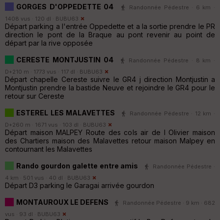
GORGES D'OPPEDETTE 04
Randonnée Pédestre · 6 km ·
1408 vus · 120 dl ·
BUBU63
Départ parking a l'entrée Oppedette et a la sortie prendre le PR
direction le pont de la Braque au pont revenir au point de
départ par la rive opposée
CERESTE MONTJUSTIN 04
Randonnée Pédestre · 8 km ·
D+210 m · 1773 vus · 117 dl ·
BUBU63
Départ chapelle Cereste suivre le GR4 j direction Montjustin a
Montjustin prendre la bastide Neuve et rejoindre le GR4 pour le
retour sur Cereste
ESTEREL LES MALAVETTES
Randonnée Pédestre · 12 km ·
D+260 m · 1671 vus · 103 dl ·
BUBU63
Départ maison MALPEY Route des cols air de l Olivier maison
des Chartiers maison des Malavettes retour maison Malpey en
contournant les Malavettes
Rando gourdon galette entre amis
Randonnée Pédestre ·
4 km · 501 vus · 40 dl ·
BUBU63
Départ D3 parking le Garagai arrivée gourdon
MONTAUROUX LE DEFENS
Randonnée Pédestre · 9 km · 682
vus · 93 dl ·
BUBU63