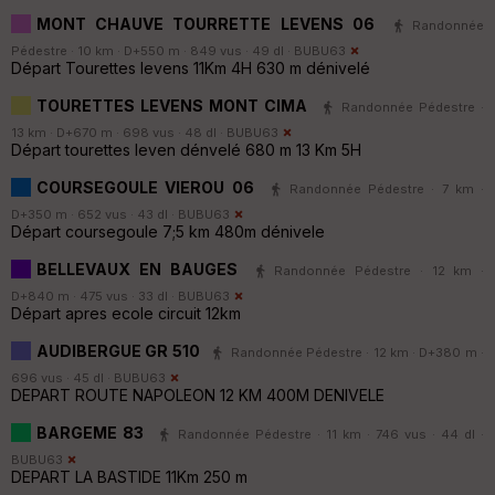
MONT CHAUVE TOURRETTE LEVENS 06
Randonnée
Pédestre · 10 km · D+550 m · 849 vus · 49 dl ·
BUBU63
Départ Tourettes levens 11Km 4H 630 m dénivelé
TOURETTES LEVENS MONT CIMA
Randonnée Pédestre ·
13 km · D+670 m · 698 vus · 48 dl ·
BUBU63
Départ tourettes leven dénvelé 680 m 13 Km 5H
COURSEGOULE VIEROU 06
Randonnée Pédestre · 7 km ·
D+350 m · 652 vus · 43 dl ·
BUBU63
Départ coursegoule 7;5 km 480m dénivele
BELLEVAUX EN BAUGES
Randonnée Pédestre · 12 km ·
D+840 m · 475 vus · 33 dl ·
BUBU63
Départ apres ecole circuit 12km
AUDIBERGUE GR 510
Randonnée Pédestre · 12 km · D+380 m ·
696 vus · 45 dl ·
BUBU63
DEPART ROUTE NAPOLEON 12 KM 400M DENIVELE
BARGEME 83
Randonnée Pédestre · 11 km · 746 vus · 44 dl ·
BUBU63
DEPART LA BASTIDE 11Km 250 m