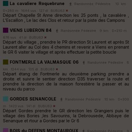
La cavaliere Roquebrune
Randonnée Pédestre · 10 km ·
D+280 m · 1644 vus · 127 dl ·
BUBU63
Départ Chapelle St Anne direction les 25 ponts , la cavalière ,
L'Escaillon , Le lac des Clos et retour par la piste des Campons
VIENS LUBERON 84
Randonnée Pédestre · 9 km · D+210 m ·
676 vus · 41 dl ·
BUBU63
Départ du village , prendre le PR direction St Laurent et après St
Laurent aller au Col des 4 chemins et revenir a Viens en prenant
le GR 6 visiter le village et après effectuer la petite boucle
FONTMERLE LA VALMASQUE 06
Randonnée Pédestre · 8
km · 1244 vus · 105 dl ·
BUBU63
Départ étang de Fontmerle au deuxième parking prendre a
droite et suivre le sentier direction D35 traverser la route et
prendre la direction de la maison forestière la passer et au
niveau du parco
GORDES SENANCOLE
Randonnée Pédestre · 10 km · D+300
m · 1423 vus · 141 dl ·
BUBU63
Départ Gordes prendre le GR direction les Grangiers puis le
village des Bories ,les Savourins, la Debrousede, Abbaye de
Senanque et rtour a Gordes par le Gr 6
BOIS du DEFENS MONTAUROUX
Randonnée Pédestre · 9