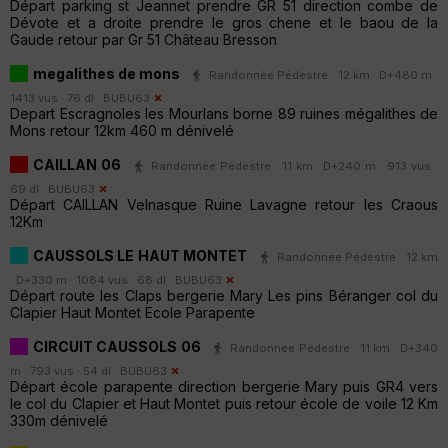
Départ parking st Jeannet prendre GR 51 direction combe de
Dévote et a droite prendre le gros chene et le baou de la
Gaude retour par Gr 51 Château Bresson
megalithes de mons
Randonnée Pédestre · 12 km · D+480 m ·
1413 vus · 76 dl ·
BUBU63
Depart Escragnoles les Mourlans borne 89 ruines mégalithes de
Mons retour 12km 460 m dénivelé
CAILLAN 06
Randonnée Pédestre · 11 km · D+240 m · 913 vus ·
69 dl ·
BUBU63
Départ CAILLAN Velnasque Ruine Lavagne retour les Craous
12Km
CAUSSOLS LE HAUT MONTET
Randonnée Pédestre · 12 km
· D+330 m · 1084 vus · 68 dl ·
BUBU63
Départ route les Claps bergerie Mary Les pins Béranger col du
Clapier Haut Montet Ecole Parapente
CIRCUIT CAUSSOLS 06
Randonnée Pédestre · 11 km · D+340
m · 793 vus · 54 dl ·
BUBU63
Départ école parapente direction bergerie Mary puis GR4 vers
le col du Clapier et Haut Montet puis retour école de voile 12 Km
330m dénivelé