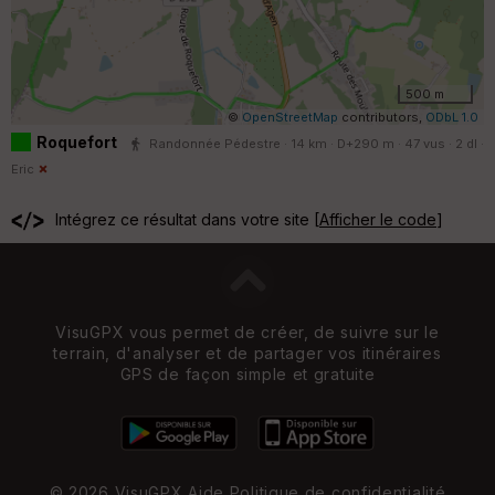
500 m
©
OpenStreetMap
contributors,
ODbL 1.0
Roquefort
Randonnée Pédestre · 14 km · D+290 m · 47 vus · 2 dl ·
Eric
Intégrez ce résultat dans votre site [
Afficher le code
]
VisuGPX vous permet de créer, de suivre sur le
terrain, d'analyser et de partager vos itinéraires
GPS de façon simple et gratuite
© 2026 VisuGPX
Aide
Politique de confidentialité