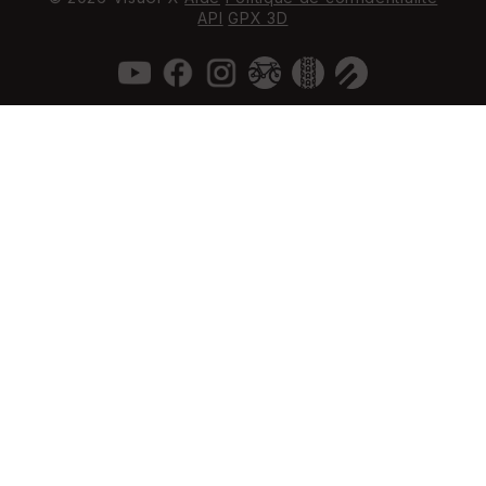
API
GPX 3D