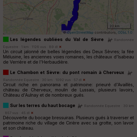
20 km
©
OpenStreetMap
contributors,
ODbL 1.0
Les légendes oubliées du Val de Sèvre
Randonnée
Equestre · 1 km · 1126 vus · 89 dl
Un circuit jalonné de belles légendes des Deux Sèvres; la fée
Mélusine, les anciennes voies romaines, les châteaux d'Isabeau
de Verrière et de l'Herbaudière.
Le Chambon et Sèvre: du pont romain à Cherveux
Randonnée Equestre · 30 km · 1092 vus · 57 dl
Circuit riche en panorama et patrimoine: prieuré d'Availlès,
château de Cherveux, moulin de Lussais, plusieurs lavoirs,
Château d'Aulnay et de nombreux gués.
Sur les terres du haut bocage
Randonnée Equestre · 30 km
· 857 vus · 45 dl
Découverte du bocage bressuirais. Plusieurs gués à traverser et
patrimoine riche du village de Cirière avec sa grotte, son lavoir
et son château.