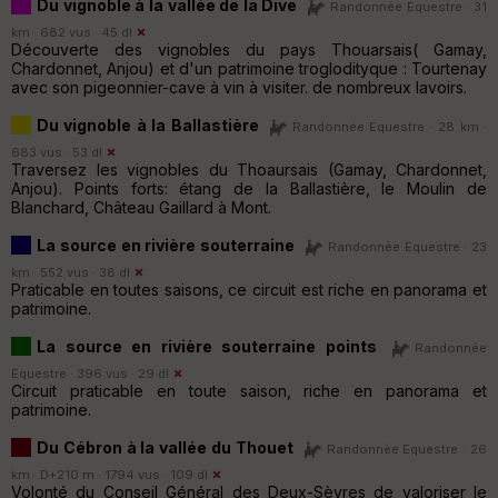
Du vignoble à la vallée de la Dive
Randonnée Equestre · 31
km · 682 vus · 45 dl
Découverte des vignobles du pays Thouarsais( Gamay,
Chardonnet, Anjou) et d'un patrimoine troglodityque : Tourtenay
avec son pigeonnier-cave à vin à visiter. de nombreux lavoirs.
Du vignoble à la Ballastière
Randonnée Equestre · 28 km ·
683 vus · 53 dl
Traversez les vignobles du Thoaursais (Gamay, Chardonnet,
Anjou). Points forts: étang de la Ballastière, le Moulin de
Blanchard, Château Gaillard à Mont.
La source en rivière souterraine
Randonnée Equestre · 23
km · 552 vus · 38 dl
Praticable en toutes saisons, ce circuit est riche en panorama et
patrimoine.
La source en rivière souterraine points
Randonnée
Equestre · 396 vus · 29 dl
Circuit praticable en toute saison, riche en panorama et
patrimoine.
Du Cébron à la vallée du Thouet
Randonnée Equestre · 26
km · D+210 m · 1794 vus · 109 dl
Volonté du Conseil Général des Deux-Sèvres de valoriser le