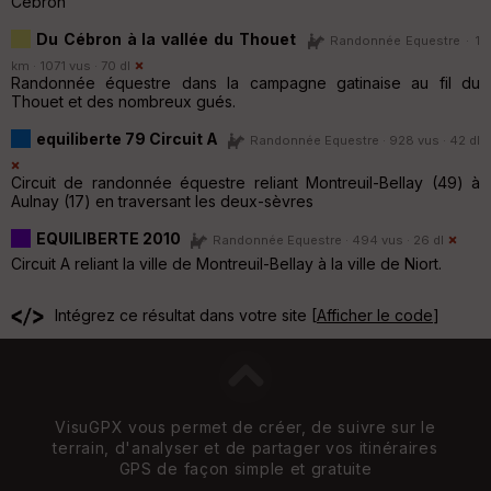
Cébron
Du Cébron à la vallée du Thouet
Randonnée Equestre · 1
km · 1071 vus · 70 dl
Randonnée équestre dans la campagne gatinaise au fil du
Thouet et des nombreux gués.
equiliberte 79 Circuit A
Randonnée Equestre · 928 vus · 42 dl
Circuit de randonnée équestre reliant Montreuil-Bellay (49) à
Aulnay (17) en traversant les deux-sèvres
EQUILIBERTE 2010
Randonnée Equestre · 494 vus · 26 dl
Circuit A reliant la ville de Montreuil-Bellay à la ville de Niort.
Intégrez ce résultat dans votre site [
Afficher le code
]
VisuGPX vous permet de créer, de suivre sur le
terrain, d'analyser et de partager vos itinéraires
GPS de façon simple et gratuite