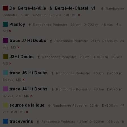
De Berzé-la-Ville à Berzé-le-Chatel v1
Randonnée
Pédestre · 19 km · D+590 m · 120 vus · 1 dl ·
MS
Planfoy
Randonnée Pédestre · 26 km · D+700 m · 48 vus · 4 dl ·
MS
trace J7 Ht Doubs
Randonnée Pédestre · 21 km · D+840 m · 24
vus ·
MS
J3Ht Doubs
Randonnée Pédestre · 23 km · D+800 m · 35 vus ·
MS
trace J6 Ht Doubs
Randonnée Pédestre · 26 km · D+850 m ·
34 vus ·
MS
trace J4 Ht Doubs
Randonnée Pédestre · 26 km · D+870 m ·
32 vus · 2 dl ·
MS
source de la loue
Randonnée Pédestre · 22 km · D+800 m · 47
vus · 8 dl ·
MS
traceverins
Randonnée Pédestre · 13 km · D+320 m · 196 vus · 8