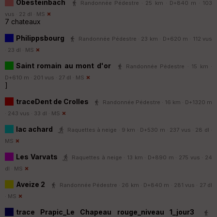
Obesteinbach
Randonnée Pédestre · 25 km · D+840 m · 103
vus · 22 dl ·
MS
7 chateaux
Philippsbourg
Randonnée Pédestre · 23 km · D+620 m · 112 vus
· 23 dl ·
MS
Saint romain au mont d'or
Randonnée Pédestre · 15 km ·
D+610 m · 201 vus · 27 dl ·
MS
]
traceDent de Crolles
Randonnée Pédestre · 16 km · D+1320 m
· 243 vus · 33 dl ·
MS
lac achard
Raquettes à neige · 9 km · D+530 m · 237 vus · 28 dl ·
MS
Les Varvats
Raquettes à neige · 13 km · D+890 m · 275 vus · 24
dl ·
MS
Aveize 2
Randonnée Pédestre · 26 km · D+840 m · 281 vus · 27 dl
·
MS
trace Prapic_Le Chapeau rouge_niveau 1_jour3