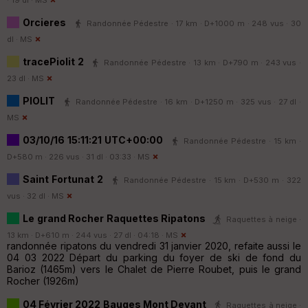
Orcieres
Randonnée Pédestre · 17 km · D+1000 m · 248 vus · 30
dl ·
MS
tracePiolit 2
Randonnée Pédestre · 13 km · D+790 m · 243 vus ·
23 dl ·
MS
PIOLIT
Randonnée Pédestre · 16 km · D+1250 m · 325 vus · 27 dl ·
MS
03/10/16 15:11:21 UTC+00:00
Randonnée Pédestre · 15 km ·
D+580 m · 226 vus · 31 dl · 03:33 ·
MS
Saint Fortunat 2
Randonnée Pédestre · 15 km · D+530 m · 322
vus · 32 dl ·
MS
Le grand Rocher Raquettes Ripatons
Raquettes à neige ·
13 km · D+610 m · 244 vus · 27 dl · 04:18 ·
MS
randonnée ripatons du vendredi 31 janvier 2020, refaite aussi le
04 03 2022 Départ du parking du foyer de ski de fond du
Barioz (1465m) vers le Chalet de Pierre Roubet, puis le grand
Rocher (1926m)
04 Février 2022 Bauges Mont Devant
Raquettes à neige ·