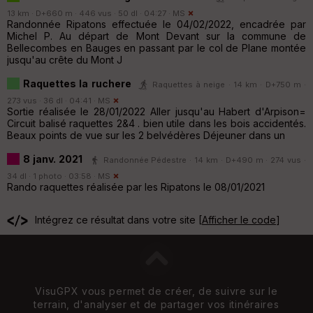
13 km · D+660 m · 446 vus · 50 dl · 04:27 ·
MS
Randonnée Ripatons effectuée le 04/02/2022, encadrée par
Michel P. Au départ de Mont Devant sur la commune de
Bellecombes en Bauges en passant par le col de Plane montée
jusqu'au crête du Mont J
Raquettes la ruchere
Raquettes à neige · 14 km · D+750 m ·
273 vus · 36 dl · 04:41 ·
MS
Sortie réalisée le 28/01/2022 Aller jusqu'au Habert d'Arpison=
Circuit balisé raquettes 2&4 . bien utile dans les bois accidentés.
Beaux points de vue sur les 2 belvédères Déjeuner dans un
8 janv. 2021
Randonnée Pédestre · 14 km · D+490 m · 274 vus ·
34 dl · 1 photo · 03:58 ·
MS
Rando raquettes réalisée par les Ripatons le 08/01/2021
Intégrez ce résultat dans votre site [
Afficher le code
]
VisuGPX vous permet de créer, de suivre sur le
terrain, d'analyser et de partager vos itinéraires