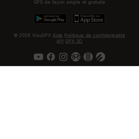
GPS de façon simple et gratuite
© 2026 VisuGPX
Aide
Politique de confidentialité
API
GPX 3D