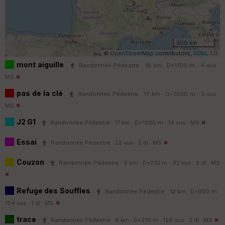
300 km
©
OpenStreetMap
contributors,
ODbL 1.0
mont aiguille
Randonnée Pédestre · 18 km · D+1100 m · 4 vus ·
MS
pas de la clé
Randonnée Pédestre · 17 km · D+1060 m · 3 vus ·
MS
J2 G1
Randonnée Pédestre · 17 km · D+1200 m · 14 vus ·
MS
Essai
Randonnée Pédestre · 22 vus · 2 dl ·
MS
Couzon
Randonnée Pédestre · 9 km · D+210 m · 92 vus · 3 dl ·
MS
Refuge des Souffles
Randonnée Pédestre · 12 km · D+950 m ·
154 vus · 1 dl ·
MS
trace
Randonnée Pédestre · 6 km · D+210 m · 129 vus · 2 dl ·
MS