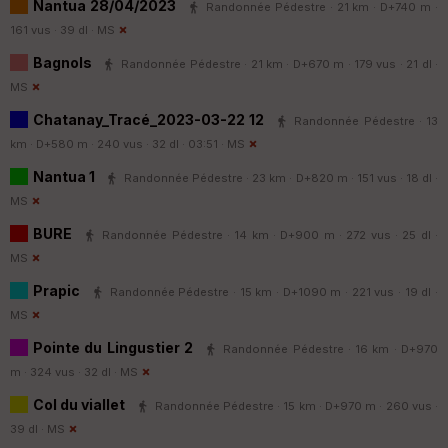
Nantua 28/04/2023
Randonnée Pédestre · 21 km · D+740 m ·
161 vus · 39 dl ·
MS
Bagnols
Randonnée Pédestre · 21 km · D+670 m · 179 vus · 21 dl ·
MS
Chatanay_Tracé_2023-03-22 12
Randonnée Pédestre · 13
km · D+580 m · 240 vus · 32 dl · 03:51 ·
MS
Nantua 1
Randonnée Pédestre · 23 km · D+820 m · 151 vus · 18 dl ·
MS
BURE
Randonnée Pédestre · 14 km · D+900 m · 272 vus · 25 dl ·
MS
Prapic
Randonnée Pédestre · 15 km · D+1090 m · 221 vus · 19 dl ·
MS
Pointe du Lingustier 2
Randonnée Pédestre · 16 km · D+970
m · 324 vus · 32 dl ·
MS
Col du viallet
Randonnée Pédestre · 15 km · D+970 m · 260 vus ·
39 dl ·
MS