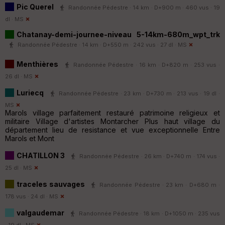
Pic Querel
Randonnée Pédestre · 14 km · D+900 m · 460 vus · 19
dl ·
MS
Chatanay-demi-journee-niveau 5-14km-680m_wpt_trk
Randonnée Pédestre · 14 km · D+550 m · 242 vus · 27 dl ·
MS
Menthières
Randonnée Pédestre · 16 km · D+820 m · 253 vus ·
26 dl ·
MS
Luriecq
Randonnée Pédestre · 23 km · D+730 m · 213 vus · 19 dl ·
MS
Marols village parfaitement restauré patrimoine religieux et
militaire Village d'artistes Montarcher Plus haut village du
département lieu de resistance et vue exceptionnelle Entre
Marols et Mont
CHATILLON 3
Randonnée Pédestre · 26 km · D+740 m · 174 vus ·
25 dl ·
MS
traceles sauvages
Randonnée Pédestre · 23 km · D+680 m ·
178 vus · 24 dl ·
MS
valgaudemar
Randonnée Pédestre · 18 km · D+1050 m · 235 vus
· 19 dl ·
MS