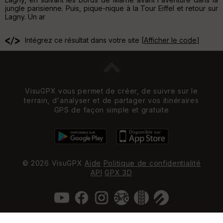
jungle parisienne. Puis, pique-nique à la Tour Eiffel et retour sur
Lagny. Un ar
Intégrez ce résultat dans votre site [
Afficher le code
]
VisuGPX vous permet de créer, de suivre sur le
terrain, d'analyser et de partager vos itinéraires
GPS de façon simple et gratuite
© 2026 VisuGPX
Aide
Politique de confidentialité
API
GPX 3D