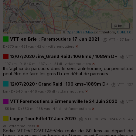
10 km
©
OpenStreetMap
contributors,
ODbL 1.0
VTT en Brie : Faremoutiers_17 Jan 2021
VTT · 37 km ·
D+370 m · 451 vus · 42 dl ·
vttfaremoutiers
12/07/2020 : inv_Grand Raid : 106 kms / 1089m D+
VTT
· 107 km · D+840 m · 437 vus · 51 dl ·
vttfaremoutiers
Il s'agit ici du parcours dans le sens anti-horaire, qui permettrait
peut être de faire les gros D+ en début de parcours.
12/07/2020 : Grand Raid : 106 kms-1089m D+
VTT · 107
km · D+840 m · 446 vus · 35 dl ·
vttfaremoutiers
VTT Faremoutiers à Ermenonville le 24 Juin 2020
VTT
· 55 km · D+350 m · 438 vus · 44 dl ·
vttfaremoutiers
Lagny-Tour Eiffel 17 Juin 2020
VTT · 86 km · 1244 vus · 48
dl ·
vttfaremoutiers
Sortie VTT-VTC-VTTAE-Vélo route de 80 kms au départ de
Lagny, en suivant les bords de Marne avant l'aventure dans la