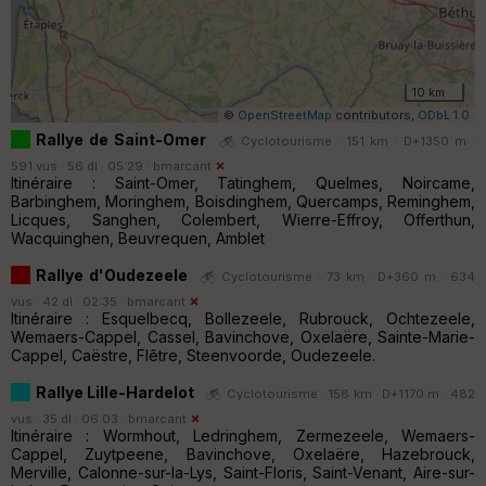
10 km
©
OpenStreetMap
contributors,
ODbL 1.0
Rallye de Saint-Omer
Cyclotourisme · 151 km · D+1350 m ·
591 vus · 56 dl · 05:29 ·
bmarcant
Itinéraire : Saint-Omer, Tatinghem, Quelmes, Noircame,
Barbinghem, Moringhem, Boisdinghem, Quercamps, Reminghem,
Licques, Sanghen, Colembert, Wierre-Effroy, Offerthun,
Wacquinghen, Beuvrequen, Amblet
Rallye d'Oudezeele
Cyclotourisme · 73 km · D+360 m · 634
vus · 42 dl · 02:35 ·
bmarcant
Itinéraire : Esquelbecq, Bollezeele, Rubrouck, Ochtezeele,
Wemaers-Cappel, Cassel, Bavinchove, Oxelaëre, Sainte-Marie-
Cappel, Caëstre, Flêtre, Steenvoorde, Oudezeele.
Rallye Lille-Hardelot
Cyclotourisme · 158 km · D+1170 m · 482
vus · 35 dl · 06:03 ·
bmarcant
Itinéraire : Wormhout, Ledringhem, Zermezeele, Wemaers-
Cappel, Zuytpeene, Bavinchove, Oxelaëre, Hazebrouck,
Merville, Calonne-sur-la-Lys, Saint-Floris, Saint-Venant, Aire-sur-