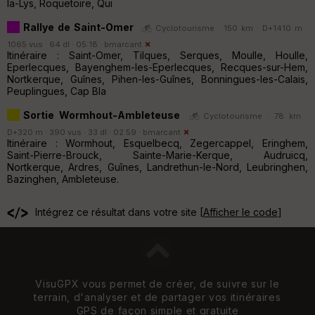
la-Lys, Roquetoire, Qui
Rallye de Saint-Omer
Cyclotourisme · 150 km · D+1410 m ·
1065 vus · 64 dl · 05:18 ·
bmarcant
Itinéraire : Saint-Omer, Tilques, Serques, Moulle, Houlle,
Eperlecques, Bayenghem-les-Eperlecques, Recques-sur-Hem,
Nortkerque, Guînes, Pihen-les-Guînes, Bonningues-les-Calais,
Peuplingues, Cap Bla
Sortie Wormhout-Ambleteuse
Cyclotourisme · 78 km ·
D+320 m · 390 vus · 33 dl · 02:59 ·
bmarcant
Itinéraire : Wormhout, Esquelbecq, Zegercappel, Eringhem,
Saint-Pierre-Brouck, Sainte-Marie-Kerque, Audruicq,
Nortkerque, Ardres, Guînes, Landrethun-le-Nord, Leubringhen,
Bazinghen, Ambleteuse.
Intégrez ce résultat dans votre site [
Afficher le code
]
VisuGPX vous permet de créer, de suivre sur le
terrain, d'analyser et de partager vos itinéraires
GPS de façon simple et gratuite