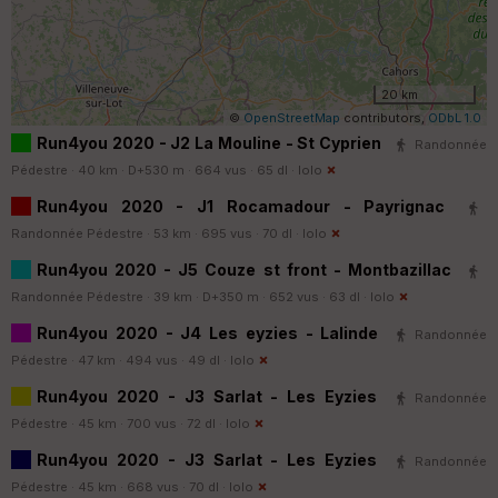
20 km
©
OpenStreetMap
contributors,
ODbL 1.0
Run4you 2020 - J2 La Mouline - St Cyprien
Randonnée
Pédestre · 40 km · D+530 m · 664 vus · 65 dl ·
lolo
Run4you 2020 - J1 Rocamadour - Payrignac
Randonnée Pédestre · 53 km · 695 vus · 70 dl ·
lolo
Run4you 2020 - J5 Couze st front - Montbazillac
Randonnée Pédestre · 39 km · D+350 m · 652 vus · 63 dl ·
lolo
Run4you 2020 - J4 Les eyzies - Lalinde
Randonnée
Pédestre · 47 km · 494 vus · 49 dl ·
lolo
Run4you 2020 - J3 Sarlat - Les Eyzies
Randonnée
Pédestre · 45 km · 700 vus · 72 dl ·
lolo
Run4you 2020 - J3 Sarlat - Les Eyzies
Randonnée
Pédestre · 45 km · 668 vus · 70 dl ·
lolo