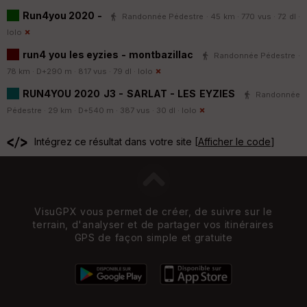
Run4you 2020 -
Randonnée Pédestre · 45 km · 770 vus · 72 dl ·
lolo
run4 you les eyzies - montbazillac
Randonnée Pédestre ·
78 km · D+290 m · 817 vus · 79 dl ·
lolo
RUN4YOU 2020 J3 - SARLAT - LES EYZIES
Randonnée
Pédestre · 29 km · D+540 m · 387 vus · 30 dl ·
lolo
Intégrez ce résultat dans votre site [
Afficher le code
]
VisuGPX vous permet de créer, de suivre sur le
terrain, d'analyser et de partager vos itinéraires
GPS de façon simple et gratuite