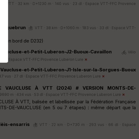
VTT · 32 km · D+1230 m · 140 vus · 23 dl ·
Espace VTT-FFC Provence
l-aiguebrun
VTT · 38 km · D+1060 m · 183 vus · 33 dl ·
Espace VTT-
he (en bord de D232)
aucluse-et-Petit-Luberon-J2-Buoux-Cavaillon
Vélo
 dl ·
Espace VTT-FFC Provence Luberon Lure
aucluse-et-Petit-Luberon-J1-Isle-sur-la-Sorgues-Buoux
7 vus · 27 dl ·
Espace VTT-FFC Provence Luberon Lure
E VAUCLUSE À VTT (2024) # VERSION MONTS-DE-
690 m · 434 vus · 53 dl ·
Espace VTT-FFC Provence Luberon Lure
 À VTT, balisée et labellisée par la Fédération Française
TS-DE-VAUCLUSE (en 5 ou 7 étapes) : même départ que la
èis-ensarris
VTT · 22 km · D+730 m · 293 vus · 66 dl ·
Espace