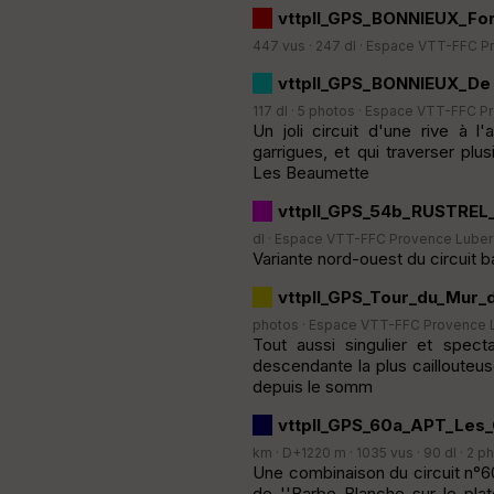
vttpll_GPS_BONNIEUX_Fo
447 vus · 247 dl ·
Espace VTT-FFC Pr
vttpll_GPS_BONNIEUX_De 
117 dl · 5 photos ·
Espace VTT-FFC Pr
Un joli circuit d'une rive à 
garrigues, et qui traverser pl
Les Beaumette
vttpll_GPS_54b_RUSTREL_
dl ·
Espace VTT-FFC Provence Luber
Variante nord-ouest du circuit b
vttpll_GPS_Tour_du_Mur_
photos ·
Espace VTT-FFC Provence 
Tout aussi singulier et spect
descendante la plus caillouteus
depuis le somm
vttpll_GPS_60a_APT_Les_
km · D+1220 m · 1035 vus · 90 dl · 2 p
Une combinaison du circuit n°60
de ''Barbe Blanche sur le pla