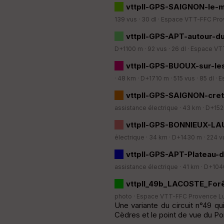
vttpll-GPS-SAIGNON-le-
139 vus · 30 dl ·
Espace VTT-FFC Pro
vttpll-GPS-APT-autour-d
D+1100 m · 92 vus · 26 dl ·
Espace VT
vttpll-GPS-BUOUX-sur-les
· 48 km · D+1710 m · 515 vus · 85 dl ·
E
vttpll-GPS-SAIGNON-cret
assistance électrique · 43 km · D+1520
vttpll-GPS-BONNIEUX-LAU
électrique · 34 km · D+1430 m · 224 vu
vttpll-GPS-APT-Plateau-d
assistance électrique · 41 km · D+1040
vttpll_49b_LACOSTE_Forê
photo ·
Espace VTT-FFC Provence Lu
Une variante du circuit n°49 qu
Cèdres et le point de vue du Port