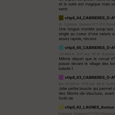
et la suite est magique mais 
senti
vttpll_44_CABRIERES_D
dl · 2 photos ·
Espace VTT-FFC Prove
Une longue montée jusqu'aux 
single au coeur d'une nature 
assez rapide, nécess
vttpll_45_CABRIERES_D-
· D+480 m · 2117 vus · 161 dl · 6 photo
Même départ que le circuit n°4
passe devant le village des bor
balade t
vttpll_43_CABRIERES_D-A
km · D+220 m · 1710 vus · 80 dl · 5 ph
Jolie petite boucle qui permet 
des Monts-de-Vaucluse, avant de
forêt de
vttpll_42_LAGNES_Autou
5 photos ·
Espace VTT-FFC Provence