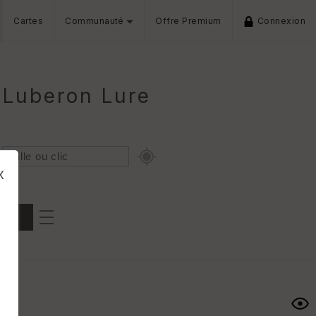
Cartes
Communauté
Offre Premium
Connexion
 Luberon Lure
x
Dénivelé min/max
iers
s