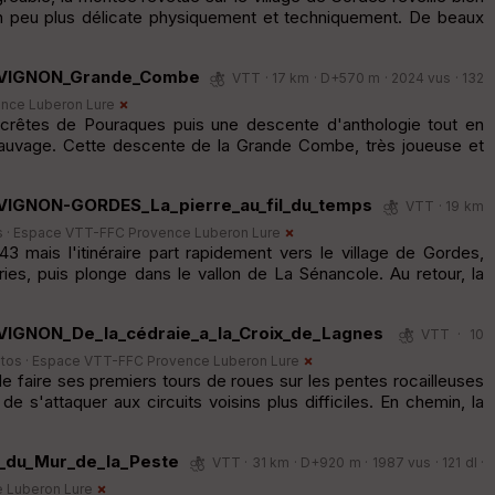
un peu plus délicate physiquement et techniquement. De beaux
-AVIGNON_Grande_Combe
VTT · 17 km · D+570 m · 2024 vus · 132
nce Luberon Lure
crêtes de Pouraques puis une descente d'anthologie tout en
sauvage. Cette descente de la Grande Combe, très joueuse et
AVIGNON-GORDES_La_pierre_au_fil_du_temps
VTT · 19 km
s ·
Espace VTT-FFC Provence Luberon Lure
3 mais l'itinéraire part rapidement vers le village de Gordes,
ies, puis plonge dans le vallon de La Sénancole. Au retour, la
VIGNON_De_la_cédraie_a_la_Croix_de_Lagnes
VTT · 10
otos ·
Espace VTT-FFC Provence Luberon Lure
de faire ses premiers tours de roues sur les pentes rocailleuses
 s'attaquer aux circuits voisins plus difficiles. En chemin, la
r_du_Mur_de_la_Peste
VTT · 31 km · D+920 m · 1987 vus · 121 dl ·
 Luberon Lure