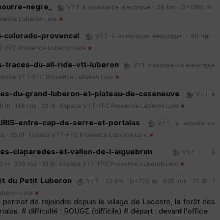
mourre-negre_
VTT à assistance électrique · 38 km · D+1380 m ·
vence Luberon Lure
u-colorado-provencal
VTT à assistance électrique · 40 km ·
T-FFC Provence Luberon Lure
-traces-du-all-ride-vtt-luberon
VTT à assistance électrique
space VTT-FFC Provence Luberon Lure
es-du-grand-luberon-et-plateau-de-caseneuve
VTT à
 m · 148 vus · 32 dl ·
Espace VTT-FFC Provence Luberon Lure
RIS-entre-cap-de-serre-et-portalas
VTT à assistance
s · 35 dl ·
Espace VTT-FFC Provence Luberon Lure
es-claparedes-et-vallon-de-l-aiguebrun
VTT à
 m · 230 vus · 31 dl ·
Espace VTT-FFC Provence Luberon Lure
t du Petit Luberon
VTT · 23 km · D+720 m · 628 vus · 71 dl · 1
beron Lure
i permet de rejoindre depuis le village de Lacoste, la forêt des
alas. # difficulté : ROUGE (difficile) # départ : devant l'office