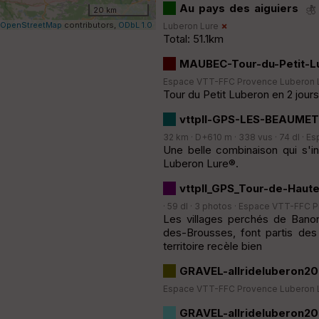
Au pays des aiguiers
20 km
OpenStreetMap
contributors,
ODbL 1.0
Luberon Lure
Total: 51.1km
MAUBEC-Tour-du-Petit-L
Espace VTT-FFC Provence Luberon 
Tour du Petit Luberon en 2 jour
vttpll-GPS-LES-BEAUMETT
32 km · D+610 m · 338 vus · 74 dl ·
Es
Une belle combinaison qui s'i
Luberon Lure®.
vttpll_GPS_Tour-de-Hau
· 59 dl · 3 photos ·
Espace VTT-FFC P
Les villages perchés de Banon
des-Brousses, font partis de
territoire recèle bien
GRAVEL-allrideluberon20
Espace VTT-FFC Provence Luberon 
GRAVEL-allrideluberon20