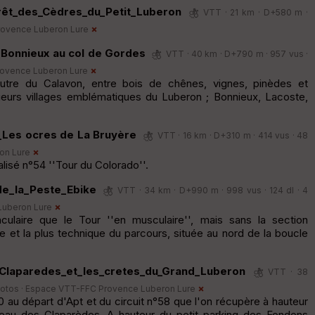
rêt_des_Cèdres_du_Petit_Luberon
VTT · 21 km · D+580 m ·
ovence Luberon Lure
Bonnieux au col de Gordes
VTT · 40 km · D+790 m · 957 vus ·
ovence Luberon Lure
l'autre du Calavon, entre bois de chênes, vignes, pinèdes et
usieurs villages emblématiques du Luberon ; Bonnieux, Lacoste,
Les ocres de La Bruyère
VTT · 16 km · D+310 m · 414 vus · 48
on Lure
alisé n°54 ''Tour du Colorado''.
de_la_Peste_Ebike
VTT · 34 km · D+990 m · 998 vus · 124 dl · 4
Luberon Lure
aculaire que le Tour ''en musculaire'', mais sans la section
e et la plus technique du parcours, située au nord de la boucle
Claparedes_et_les_cretes_du_Grand_Luberon
VTT · 38
hotos ·
Espace VTT-FFC Provence Luberon Lure
 au départ d'Apt et du circuit n°58 que l'on récupère à hauteur
teau des Claparèdes. A hauteur du petit parking des Fondons