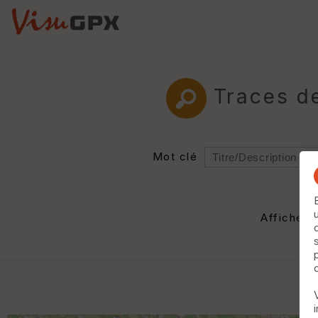
Traces d
Mot clé
Rayon
Département
Afficher 
Auteur