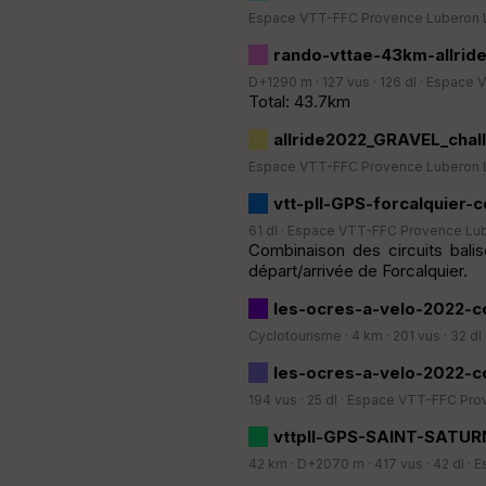
Espace VTT-FFC Provence Luberon 
rando-vttae-43km-allride
D+1290 m · 127 vus · 126 dl ·
Espace V
Total: 43.7km
allride2022_GRAVEL_cha
Espace VTT-FFC Provence Luberon 
vtt-pll-GPS-forcalquier-
61 dl ·
Espace VTT-FFC Provence Lub
Combinaison des circuits bal
départ/arrivée de Forcalquier.
les-ocres-a-velo-2022-c
Cyclotourisme · 4 km · 201 vus · 32 dl 
les-ocres-a-velo-2022-co
194 vus · 25 dl ·
Espace VTT-FFC Prov
vttpll-GPS-SAINT-SATUR
42 km · D+2070 m · 417 vus · 42 dl ·
E