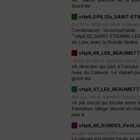
(bord de
vttpll_GPS_12a_SAINT-ET
D+770 m · 1458 vus · 98 dl · 5 photos
Combinaison incontournable
''vttpll_02_SAINT-ETIENNE-LE
de Lure, avec la Grande Itinéra
vttpll_48_LES_BEAUMETT
· 18 km · D+360 m · 1924 vus · 144 dl ·
Un itinéraire qui part à l'assa
rives du Calavon. Le départ p
gravir les
vttpll_47_LES_BEAUMETT
1811 vus · 140 dl · 4 photos ·
Espace V
Un joli circuit qui tricote entr
Pantaléon village discret et ch
plus b
vttpll_46_GORDES_Petit_
photos ·
Espace VTT-FFC Provence 
Le départ est plutôt facile et a