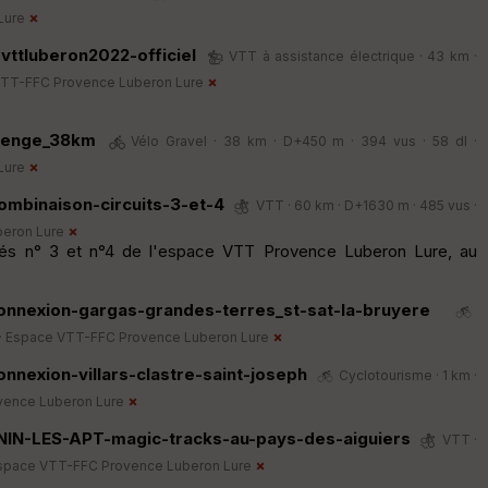
Lure
vttluberon2022-officiel
VTT à assistance électrique · 43 km ·
TT-FFC Provence Luberon Lure
llenge_38km
Vélo Gravel · 38 km · D+450 m · 394 vus · 58 dl ·
Lure
combinaison-circuits-3-et-4
VTT · 60 km · D+1630 m · 485 vus ·
eron Lure
isés n° 3 et n°4 de l'espace VTT Provence Luberon Lure, au
onnexion-gargas-grandes-terres_st-sat-la-bruyere
·
Espace VTT-FFC Provence Luberon Lure
nnexion-villars-clastre-saint-joseph
Cyclotourisme · 1 km ·
ence Luberon Lure
NIN-LES-APT-magic-tracks-au-pays-des-aiguiers
VTT ·
space VTT-FFC Provence Luberon Lure