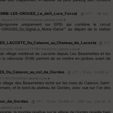
IENNE-LES-ORGUES_Le_defi_Lure_Forcal
VTT · 38 km ·
 ·
Espace VTT-FFC Provence Luberon Lure
 (proposée uniquement sur GPS) qui combine le circuit
S-ORGUES_Du_Signal_a_Notre-Dame'' au départ de la station
ES_LACOSTE_Du_Calavon_au_Chateau_de_Lacoste
VTT
 4 photos ·
Espace VTT-FFC Provence Luberon Lure
ut du village médiéval de Lacoste depuis Les Beaumettes et les
ar la véloroute (EV8) permet de se mettre en jambes avant de
ES_Du_Calavon_au_col_de_Gordes
VTT · 13 km · D+250 m ·
TT-FFC Provence Luberon Lure
e le village des Beaumettes niché sur les rives du Calavon, Saint-
armant, et le bord du plateau de Gordes, avec vue sur l'un des
tour_de_Gordes
VTT · 17 km · D+460 m · 2287 vus · 243 dl · 8
Luberon Lure
gréable, la montée revêtue sur le village de Gordes réveille bien