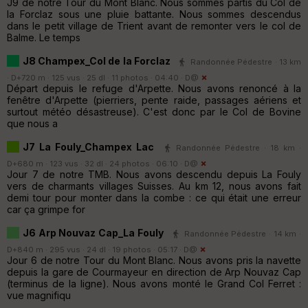
J9 de notre Tour du Mont Blanc. Nous sommes partis du Col de
la Forclaz sous une pluie battante. Nous sommes descendus
dans le petit village de Trient avant de remonter vers le col de
Balme. Le temps
J8 Champex_Col de la Forclaz
Randonnée Pédestre · 13 km
· D+720 m · 125 vus · 25 dl · 11 photos · 04:40 ·
D@
Départ depuis le refuge d'Arpette. Nous avons renoncé à la
fenêtre d'Arpette (pierriers, pente raide, passages aériens et
surtout météo désastreuse). C'est donc par le Col de Bovine
que nous a
J7 La Fouly_Champex Lac
Randonnée Pédestre · 18 km ·
D+680 m · 123 vus · 32 dl · 24 photos · 06:10 ·
D@
Jour 7 de notre TMB. Nous avons descendu depuis La Fouly
vers de charmants villages Suisses. Au km 12, nous avons fait
demi tour pour monter dans la combe : ce qui était une erreur
car ça grimpe for
J6 Arp Nouvaz Cap_La Fouly
Randonnée Pédestre · 14 km ·
D+840 m · 295 vus · 24 dl · 19 photos · 05:17 ·
D@
Jour 6 de notre Tour du Mont Blanc. Nous avons pris la navette
depuis la gare de Courmayeur en direction de Arp Nouvaz Cap
(terminus de la ligne). Nous avons monté le Grand Col Ferret :
vue magnifiqu