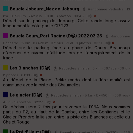
Boucle Jobourg_Nez de Jobourg
Randonnée Pédestre · 13
km · D+530 m · 242 vus · 30 dl · 6 photos · 03:48 ·
D@
Départ sur le parking de Jobourg. Cette rando longe assez
longuement la côte par le GR 223.
Boucle Goury_Port Racine (D@) 2022 03 25
Randonnée
Pédestre · 12 km · D+420 m · 371 vus · 71 dl · 9 photos · 03:11 ·
D@
Départ sur le parking face au phare de Goury. Beaucoup
d'erreurs de niveau d'altitude lors de l'enregistrement de la
trace.
Les Blanches (D@)
Raquettes à neige · 5 km · 367 vus · 36 dl ·
8 photos · 01:33 ·
D@
Au départ de la Plaine. Petite rando dont la 1ère moitié est
commune avec la piste des Chaumelles.
Le glacier (D@)
Raquettes à neige · 8 km · D+450 m · 559 vus ·
45 dl · 10 photos · 02:27 ·
D@
On déchaussera 2 fois pour traverser la D18A. Nous sommes
partis du P2, au Haut de la Combe, entre les Gentianes et le
Glacier. Prendre la liaison entre la piste des Blanches et celle du
Chalet Rouge
Le Pré d'Haut (D@)
Raquettes à neige · 12 km · D+370 m · 526