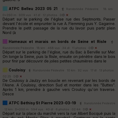
ATPC Belleu 2023 05 21
Randonnée Pédestre · 18 km ·
D+260 m · 609 vus · 41 dl · 12 photos ·
D@
Départ sur le parking de l'église rue des Septmonts. Passer
devant l'école et emprunter la rue A. Flemming puis Y. Gagarine.
Prendre le petit passage de la rue du lavoir puis partir plein
Nord (à
Hameaux et marais en bords de Seine et Risle
Randonnée Pédestre · 18 km · 468 vus · 34 dl · 11 photos ·
D@
Départ sur le parking de l'église, rue du Bac à Berville sur Mer.
On longe la Seine, puis la Risle, ensuite on pénètre dans le bois
pour finir par découvrir de jolies petites chaumières dans le
Couloisy
Randonnée Pédestre · 10 km · 92 vus · 17 dl · 13 photos ·
02:25 ·
D@
De Couloisy à Jaulzy en boucle en revenant par les bords de
l'Aisne. A Couloisy, direction Sud et monter dans les "Buttes".
Après 1 km, prendre à gauche vers Croutoy qu'on traverse.
Desce
ATPC Béthisy St Pierre 2023-03-19
Randonnée Pédestre
· 12 km · D+200 m · 594 vus · 40 dl · 6 photos · 02:44 ·
D@
Départ sur la place du marché vers la rue Albert Bocqué puis la
rue du pré Morée (1ère à gauche). Continuer sur la sente