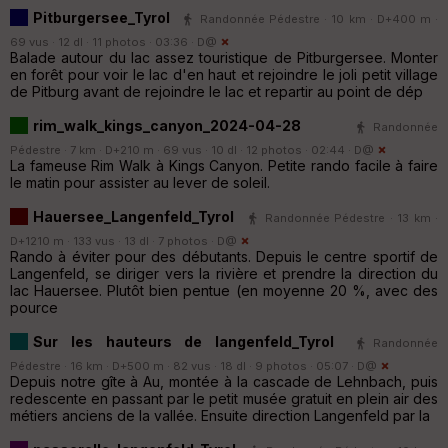
Pitburgersee_Tyrol
Randonnée Pédestre · 10 km · D+400 m ·
69 vus · 12 dl · 11 photos · 03:36 ·
D@
Balade autour du lac assez touristique de Pitburgersee. Monter
en forêt pour voir le lac d'en haut et rejoindre le joli petit village
de Pitburg avant de rejoindre le lac et repartir au point de dép
rim_walk_kings_canyon_2024-04-28
Randonnée
Pédestre · 7 km · D+210 m · 69 vus · 10 dl · 12 photos · 02:44 ·
D@
La fameuse Rim Walk à Kings Canyon. Petite rando facile à faire
le matin pour assister au lever de soleil.
Hauersee_Langenfeld_Tyrol
Randonnée Pédestre · 13 km ·
D+1210 m · 133 vus · 13 dl · 7 photos ·
D@
Rando à éviter pour des débutants. Depuis le centre sportif de
Langenfeld, se diriger vers la rivière et prendre la direction du
lac Hauersee. Plutôt bien pentue (en moyenne 20 %, avec des
pource
Sur les hauteurs de langenfeld_Tyrol
Randonnée
Pédestre · 16 km · D+500 m · 82 vus · 18 dl · 9 photos · 05:07 ·
D@
Depuis notre gîte à Au, montée à la cascade de Lehnbach, puis
redescente en passant par le petit musée gratuit en plein air des
métiers anciens de la vallée. Ensuite direction Langenfeld par la