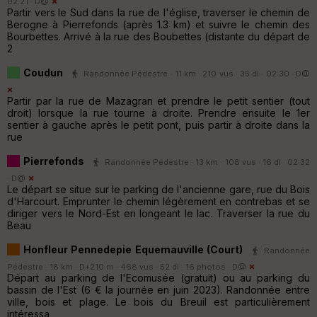
02:21 ·
D@
Partir vers le Sud dans la rue de l'église, traverser le chemin de
Berogne à Pierrefonds (après 1.3 km) et suivre le chemin des
Bourbettes. Arrivé à la rue des Boubettes (distante du départ de
2
Coudun
Randonnée Pédestre · 11 km · 210 vus · 35 dl · 02:30 ·
D@
Partir par la rue de Mazagran et prendre le petit sentier (tout
droit) lorsque la rue tourne à droite. Prendre ensuite le 1er
sentier à gauche après le petit pont, puis partir à droite dans la
rue
Pierrefonds
Randonnée Pédestre · 13 km · 108 vus · 16 dl · 02:32
·
D@
Le départ se situe sur le parking de l'ancienne gare, rue du Bois
d'Harcourt. Emprunter le chemin légèrement en contrebas et se
diriger vers le Nord-Est en longeant le lac. Traverser la rue du
Beau
Honfleur Pennedepie Equemauville (Court)
Randonnée
Pédestre · 18 km · D+210 m · 468 vus · 52 dl · 16 photos ·
D@
Départ au parking de l'Ecomusée (gratuit) ou au parking du
bassin de l'Est (6 € la journée en juin 2023). Randonnée entre
ville, bois et plage. Le bois du Breuil est particulièrement
intéressa