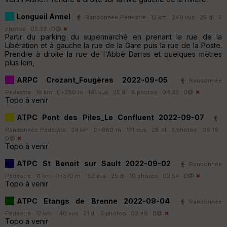
Longueil Annel
Randonnée Pédestre · 12 km · 249 vus · 25 dl · 5
photos · 02:33 ·
D@
Partir du parking du supermarché en prenant la rue de la
Libération et à gauche la rue de la Gare puis la rue de la Poste.
Prendre à droite la rue de l'Abbé Darras et quelques mètres
plus loin,
ARPC Crozant_Fougères 2022-09-05
Randonnée
Pédestre · 16 km · D+580 m · 161 vus · 25 dl · 8 photos · 04:33 ·
D@
Topo à venir
ATPC Pont des Piles_Le Confluent 2022-09-07
Randonnée Pédestre · 24 km · D+680 m · 171 vus · 28 dl · 3 photos · 06:16 ·
D@
Topo à venir
ATPC St Benoit sur Sault 2022-09-02
Randonnée
Pédestre · 11 km · D+370 m · 152 vus · 25 dl · 10 photos · 02:54 ·
D@
Topo à venir
ATPC Etangs de Brenne 2022-09-04
Randonnée
Pédestre · 12 km · 140 vus · 31 dl · 3 photos · 02:49 ·
D@
Topo à venir