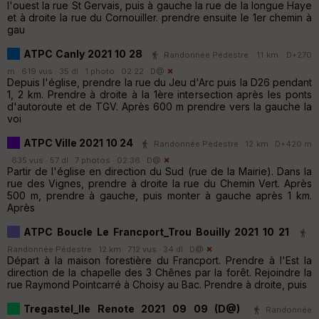
l'ouest la rue St Gervais, puis à gauche la rue de la longue Haye
et à droite la rue du Cornouiller. prendre ensuite le 1er chemin à
gau
ATPC Canly 2021 10 28
Randonnée Pédestre · 11 km · D+270
m · 619 vus · 35 dl · 1 photo · 02:22 ·
D@
Depuis l'église, prendre la rue du Jeu d'Arc puis la D26 pendant
1, 2 km. Prendre à droite à la 1ère intersection après les ponts
d'autoroute et de TGV. Après 600 m prendre vers la gauche la
voi
ATPC Ville 2021 10 24
Randonnée Pédestre · 12 km · D+420 m
· 635 vus · 57 dl · 7 photos · 02:36 ·
D@
Partir de l'église en direction du Sud (rue de la Mairie). Dans la
rue des Vignes, prendre à droite la rue du Chemin Vert. Après
500 m, prendre à gauche, puis monter à gauche après 1 km.
Après
ATPC Boucle Le Francport_Trou Bouilly 2021 10 21
Randonnée Pédestre · 12 km · 712 vus · 34 dl ·
D@
Départ à la maison forestière du Francport. Prendre à l'Est la
direction de la chapelle des 3 Chênes par la forêt. Rejoindre la
rue Raymond Pointcarré à Choisy au Bac. Prendre à droite, puis
Tregastel_Ile Renote 2021 09 09 (D@)
Randonnée