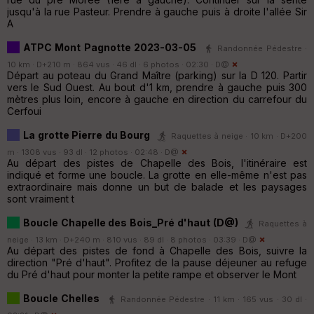
jusqu'à la rue Pasteur. Prendre à gauche puis à droite l'allée Sir
A
ATPC Mont Pagnotte 2023-03-05
Randonnée Pédestre ·
10 km · D+210 m · 864 vus · 46 dl · 6 photos · 02:30 ·
D@
Départ au poteau du Grand Maître (parking) sur la D 120. Partir
vers le Sud Ouest. Au bout d'1 km, prendre à gauche puis 300
mètres plus loin, encore à gauche en direction du carrefour du
Cerfoui
La grotte Pierre du Bourg
Raquettes à neige · 10 km · D+200
m · 1308 vus · 93 dl · 12 photos · 02:48 ·
D@
Au départ des pistes de Chapelle des Bois, l'itinéraire est
indiqué et forme une boucle. La grotte en elle-même n'est pas
extraordinaire mais donne un but de balade et les paysages
sont vraiment t
Boucle Chapelle des Bois_Pré d'haut (D@)
Raquettes à
neige · 13 km · D+240 m · 810 vus · 89 dl · 8 photos · 03:39 ·
D@
Au départ des pistes de fond à Chapelle des Bois, suivre la
direction "Pré d'haut". Profitez de la pause déjeuner au refuge
du Pré d'haut pour monter la petite rampe et observer le Mont
Boucle Chelles
Randonnée Pédestre · 11 km · 165 vus · 30 dl ·