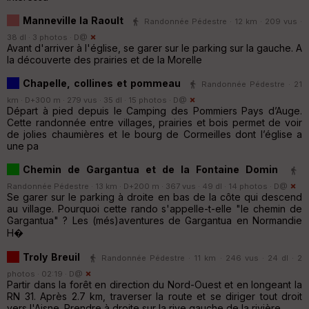
Manneville la Raoult
Randonnée Pédestre · 12 km · 209 vus ·
38 dl · 3 photos ·
D@
Avant d'arriver à l'église, se garer sur le parking sur la gauche. A
la découverte des prairies et de la Morelle
Chapelle, collines et pommeau
Randonnée Pédestre · 21
km · D+300 m · 279 vus · 35 dl · 15 photos ·
D@
Départ à pied depuis le Camping des Pommiers Pays d’Auge.
Cette randonnée entre villages, prairies et bois permet de voir
de jolies chaumières et le bourg de Cormeilles dont l’église a
une pa
Chemin de Gargantua et de la Fontaine Domin
Randonnée Pédestre · 13 km · D+200 m · 367 vus · 49 dl · 14 photos ·
D@
Se garer sur le parking à droite en bas de la côte qui descend
au village. Pourquoi cette rando s'appelle-t-elle "le chemin de
Gargantua" ? Les (més)aventures de Gargantua en Normandie
H�
Troly Breuil
Randonnée Pédestre · 11 km · 246 vus · 24 dl · 2
photos · 02:19 ·
D@
Partir dans la forêt en direction du Nord-Ouest et en longeant la
RN 31. Après 2.7 km, traverser la route et se diriger tout droit
vers l'Aisne. Prendre à droite sur la rive gauche de la rivière.