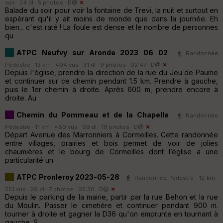
vus · 24 dl · 5 photos ·
D@
Balade du soir pour voir la fontaine de Trevi, la nuit et surtout en
espérant qu'il y ait moins de monde que dans la journée. Eh
bien... c'est raté ! La foule est dense et le nombre de personnes
qu
ATPC Neufvy sur Aronde 2023 06 02
Randonnée
Pédestre · 13 km · 494 vus · 31 dl · 9 photos · 02:47 ·
D@
Depuis l'église, prendre la direction de la rue du Jeu de Paume
et continuer sur ce chemin pendant 1.5 km. Prendre à gauche,
puis le 1er chemin à droite. Après 600 m, prendre encore à
droite. Au
Chemin du Pommeau et de la Chapelle
Randonnée
Pédestre · 11 km · 480 vus · 69 dl · 19 photos ·
D@
Départ Avenue des Marronniers à Cormeilles. Cette randonnée
entre villages, prairies et bois permet de voir de jolies
chaumières et le bourg de Cormeilles dont l’église a une
particularité un
ATPC Pronleroy 2023-05-28
Randonnée Pédestre · 12 km ·
251 vus · 29 dl · 7 photos · 02:30 ·
D@
Depuis le parking de la mairie, partir par la rue Behon et la rue
du Moulin. Passer le cimetière et continuer pendant 900 m.
tourner à droite et gagner la D36 qu'on emprunte en tournant à
gauche. S