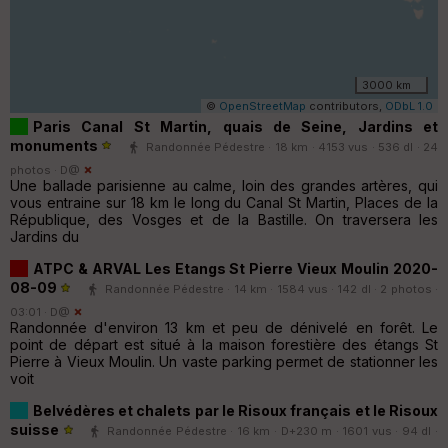
3000 km
©
OpenStreetMap
contributors,
ODbL 1.0
Paris Canal St Martin, quais de Seine, Jardins et
monuments
Randonnée Pédestre · 18 km · 4153 vus · 536 dl · 24
photos ·
D@
Une ballade parisienne au calme, loin des grandes artères, qui
vous entraine sur 18 km le long du Canal St Martin, Places de la
République, des Vosges et de la Bastille. On traversera les
Jardins du
ATPC & ARVAL Les Etangs St Pierre Vieux Moulin 2020-
08-09
Randonnée Pédestre · 14 km · 1584 vus · 142 dl · 2 photos ·
03:01 ·
D@
Randonnée d'environ 13 km et peu de dénivelé en forêt. Le
point de départ est situé à la maison forestière des étangs St
Pierre à Vieux Moulin. Un vaste parking permet de stationner les
voit
Belvédères et chalets par le Risoux français et le Risoux
suisse
Randonnée Pédestre · 16 km · D+230 m · 1601 vus · 94 dl ·