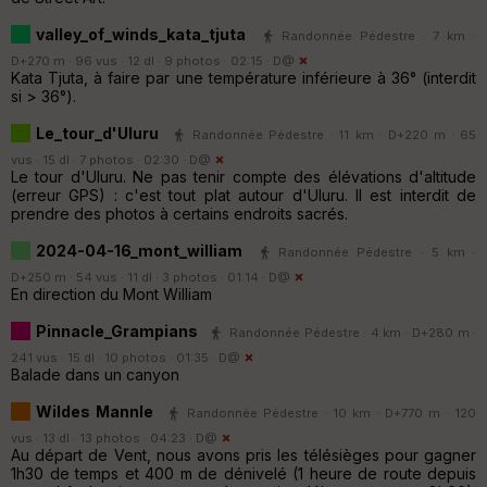
valley_of_winds_kata_tjuta
Randonnée Pédestre · 7 km ·
D+270 m · 96 vus · 12 dl · 9 photos · 02:15 ·
D@
Kata Tjuta, à faire par une température inférieure à 36° (interdit
si > 36°).
Le_tour_d'Uluru
Randonnée Pédestre · 11 km · D+220 m · 65
vus · 15 dl · 7 photos · 02:30 ·
D@
Le tour d'Uluru. Ne pas tenir compte des élévations d'altitude
(erreur GPS) : c'est tout plat autour d'Uluru. Il est interdit de
prendre des photos à certains endroits sacrés.
2024-04-16_mont_william
Randonnée Pédestre · 5 km ·
D+250 m · 54 vus · 11 dl · 3 photos · 01:14 ·
D@
En direction du Mont William
Pinnacle_Grampians
Randonnée Pédestre · 4 km · D+280 m ·
241 vus · 15 dl · 10 photos · 01:35 ·
D@
Balade dans un canyon
Wildes Mannle
Randonnée Pédestre · 10 km · D+770 m · 120
vus · 13 dl · 13 photos · 04:23 ·
D@
Au départ de Vent, nous avons pris les télésièges pour gagner
1h30 de temps et 400 m de dénivelé (1 heure de route depuis