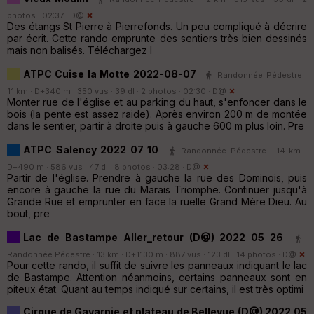
photos · 02:37 ·
D@
Des étangs St Pierre à Pierrefonds. Un peu compliqué à décrire
par écrit. Cette rando emprunte des sentiers très bien dessinés
mais non balisés. Téléchargez l
ATPC Cuise la Motte 2022-08-07
Randonnée Pédestre ·
11 km · D+340 m · 350 vus · 39 dl · 2 photos · 02:30 ·
D@
Monter rue de l'église et au parking du haut, s'enfoncer dans le
bois (la pente est assez raide). Après environ 200 m de montée
dans le sentier, partir à droite puis à gauche 600 m plus loin. Pre
ATPC Salency 2022 07 10
Randonnée Pédestre · 14 km ·
D+490 m · 586 vus · 47 dl · 8 photos · 03:28 ·
D@
Partir de l'église. Prendre à gauche la rue des Dominois, puis
encore à gauche la rue du Marais Triomphe. Continuer jusqu'à
Grande Rue et emprunter en face la ruelle Grand Mère Dieu. Au
bout, pre
Lac de Bastampe Aller_retour (D@) 2022 05 26
Randonnée Pédestre · 13 km · D+1130 m · 887 vus · 123 dl · 14 photos ·
D@
Pour cette rando, il suffit de suivre les panneaux indiquant le lac
de Bastampe. Attention néanmoins, certains panneaux sont en
piteux état. Quant au temps indiqué sur certains, il est très optimi
Cirque de Gavarnie et plateau de Bellevue (D@) 2022 05