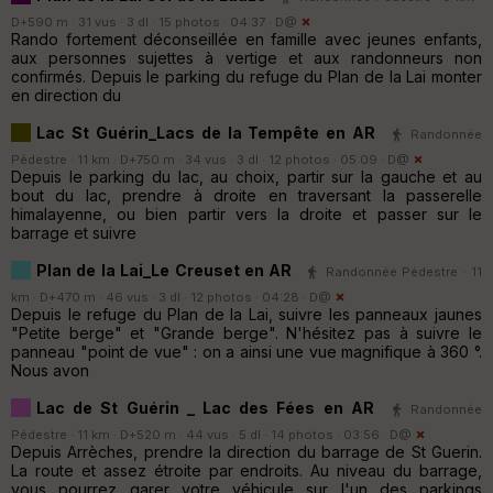
D+590 m · 31 vus · 3 dl · 15 photos · 04:37 ·
D@
Rando fortement déconseillée en famille avec jeunes enfants,
aux personnes sujettes à vertige et aux randonneurs non
confirmés. Depuis le parking du refuge du Plan de la Lai monter
en direction du
Lac St Guérin_Lacs de la Tempête en AR
Randonnée
Pédestre · 11 km · D+750 m · 34 vus · 3 dl · 12 photos · 05:09 ·
D@
Depuis le parking du lac, au choix, partir sur la gauche et au
bout du lac, prendre à droite en traversant la passerelle
himalayenne, ou bien partir vers la droite et passer sur le
barrage et suivre
Plan de la Lai_Le Creuset en AR
Randonnée Pédestre · 11
km · D+470 m · 46 vus · 3 dl · 12 photos · 04:28 ·
D@
Depuis le refuge du Plan de la Lai, suivre les panneaux jaunes
"Petite berge" et "Grande berge". N'hésitez pas à suivre le
panneau "point de vue" : on a ainsi une vue magnifique à 360 °.
Nous avon
Lac de St Guérin _ Lac des Fées en AR
Randonnée
Pédestre · 11 km · D+520 m · 44 vus · 5 dl · 14 photos · 03:56 ·
D@
Depuis Arrèches, prendre la direction du barrage de St Guerin.
La route et assez étroite par endroits. Au niveau du barrage,
vous pourrez garer votre véhicule sur l'un des parkings