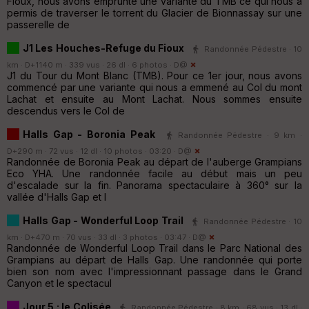
Fioux, nous avons emprunté une variante du TMB ce qui nous a
permis de traverser le torrent du Glacier de Bionnassay sur une
passerelle de
J1 Les Houches-Refuge du Fioux
Randonnée Pédestre · 10
km · D+1140 m · 339 vus · 26 dl · 6 photos ·
D@
J1 du Tour du Mont Blanc (TMB). Pour ce 1er jour, nous avons
commencé par une variante qui nous a emmené au Col du mont
Lachat et ensuite au Mont Lachat. Nous sommes ensuite
descendus vers le Col de
Halls Gap - Boronia Peak
Randonnée Pédestre · 9 km ·
D+290 m · 72 vus · 12 dl · 10 photos · 03:20 ·
D@
Randonnée de Boronia Peak au départ de l'auberge Grampians
Eco YHA. Une randonnée facile au début mais un peu
d'escalade sur la fin. Panorama spectaculaire à 360° sur la
vallée d'Halls Gap et l
Halls Gap - Wonderful Loop Trail
Randonnée Pédestre · 10
km · D+470 m · 70 vus · 33 dl · 3 photos · 03:47 ·
D@
Randonnée de Wonderful Loop Trail dans le Parc National des
Grampians au départ de Halls Gap. Une randonnée qui porte
bien son nom avec l'impressionnant passage dans le Grand
Canyon et le spectacul
Jour 5 : le Colisée
Randonnée Pédestre · 8 km · 68 vus · 13 dl ·