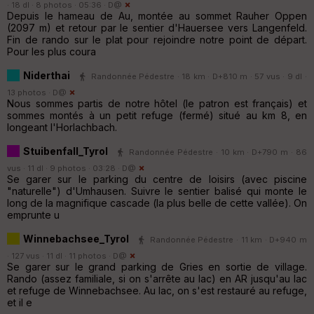
· 18 dl · 8 photos · 05:36 ·
D@
Depuis le hameau de Au, montée au sommet Rauher Oppen
(2097 m) et retour par le sentier d'Hauersee vers Langenfeld.
Fin de rando sur le plat pour rejoindre notre point de départ.
Pour les plus coura
Niderthai
Randonnée Pédestre · 18 km · D+810 m · 57 vus · 9 dl ·
13 photos ·
D@
Nous sommes partis de notre hôtel (le patron est français) et
sommes montés à un petit refuge (fermé) situé au km 8, en
longeant l'Horlachbach.
Stuibenfall_Tyrol
Randonnée Pédestre · 10 km · D+790 m · 86
vus · 11 dl · 9 photos · 03:28 ·
D@
Se garer sur le parking du centre de loisirs (avec piscine
"naturelle") d'Umhausen. Suivre le sentier balisé qui monte le
long de la magnifique cascade (la plus belle de cette vallée). On
emprunte u
Winnebachsee_Tyrol
Randonnée Pédestre · 11 km · D+940 m
· 127 vus · 11 dl · 11 photos ·
D@
Se garer sur le grand parking de Gries en sortie de village.
Rando (assez familiale, si on s'arrête au lac) en AR jusqu'au lac
et refuge de Winnebachsee. Au lac, on s'est restauré au refuge,
et il e