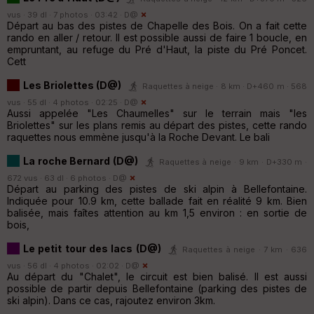
vus · 39 dl · 7 photos · 03:42 ·
D@
Départ au bas des pistes de Chapelle des Bois. On a fait cette
rando en aller / retour. Il est possible aussi de faire 1 boucle, en
empruntant, au refuge du Pré d'Haut, la piste du Pré Poncet.
Cett
Les Briolettes (D@)
Raquettes à neige · 8 km · D+460 m · 568
vus · 55 dl · 4 photos · 02:25 ·
D@
Aussi appelée "Les Chaumelles" sur le terrain mais "les
Briolettes" sur les plans remis au départ des pistes, cette rando
raquettes nous emmène jusqu'à la Roche Devant. Le bali
La roche Bernard (D@)
Raquettes à neige · 9 km · D+330 m ·
672 vus · 63 dl · 6 photos ·
D@
Départ au parking des pistes de ski alpin à Bellefontaine.
Indiquée pour 10.9 km, cette ballade fait en réalité 9 km. Bien
balisée, mais faîtes attention au km 1,5 environ : en sortie de
bois,
Le petit tour des lacs (D@)
Raquettes à neige · 7 km · 636
vus · 56 dl · 4 photos · 02:02 ·
D@
Au départ du "Chalet", le circuit est bien balisé. Il est aussi
possible de partir depuis Bellefontaine (parking des pistes de
ski alpin). Dans ce cas, rajoutez environ 3km.