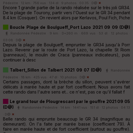
Pédestre · 12 km · 756 vus · 134 dl · 9 photos · 03:35 ·
D@
Encore 1 grande partie de la rando réalisée sur le très joli GR34.
De la plage de Tourony, partir vers l'Ouest sur le GR 34 pendant
8.4 km (Cosquer). On revient alors par Kerlavos, Poul Fich, Piche
Boucle Plage de Boulgueff_Port Lazo 2021 09 09 (D@)
Randonnée Pédestre · 9 km · D+260 m · 669 vus · 53 dl · 12 photos ·
03:08 ·
D@
Depuis la plage de Boulgueff, emprunter le GR34 jusqu'à Porr
Lazo. Revenir par la route de Port Lazo, la chapelle St Riom
(panneaux), le moulin de Craca (panneaux indicateurs), puis
continuer à desc
Talbert_Sillon de Talbert 2021 09 07 (D@)
Randonnée
Pédestre · 18 km · 425 vus · 47 dl · 10 photos ·
D@
Certains passages, dont la brèche du sillon, peuvent s'avérer
délicats à marée haute et par fort coefficient. Nous avons fait
cette rando dans l'autre sens et... ce n'est, pas ce qu'il fallait f
Le grand tour de Plougrescant par le gouffre 2021 09 05
(D@)
Randonnée Pédestre · 14 km · 1441 vus · 151 dl · 12 photos · 04:13
·
D@
Belle rando qui emprunte beaucoup le GR 34 (magnifique au
demeurant). On l'a faite par marée basse (coefficient 79). À
faire en marée haute et de fort coefficient (surtout au gouffre).