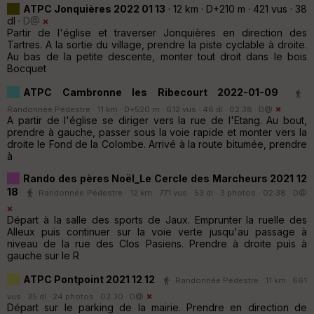
ATPC Jonquières 2022 01 13
· 12 km · D+210 m · 421 vus · 38
dl ·
D@
Partir de l'église et traverser Jonquières en direction des
Tartres. A la sortie du village, prendre la piste cyclable à droite.
Au bas de la petite descente, monter tout droit dans le bois
Bocquet
ATPC Cambronne les Ribecourt 2022-01-09
Randonnée Pédestre · 11 km · D+520 m · 612 vus · 46 dl · 02:38 ·
D@
A partir de l'église se diriger vers la rue de l'Etang. Au bout,
prendre à gauche, passer sous la voie rapide et monter vers la
droite le Fond de la Colombe. Arrivé à la route bitumée, prendre
à
Rando des pères Noël_Le Cercle des Marcheurs 2021 12
18
Randonnée Pédestre · 12 km · 771 vus · 53 dl · 3 photos · 02:38 ·
D@
Départ à la salle des sports de Jaux. Emprunter la ruelle des
Alleux puis continuer sur la voie verte jusqu'au passage à
niveau de la rue des Clos Pasiens. Prendre à droite puis à
gauche sur le R
ATPC Pontpoint 2021 12 12
Randonnée Pédestre · 11 km · 661
vus · 35 dl · 24 photos · 02:30 ·
D@
Départ sur le parking de la mairie. Prendre en direction de