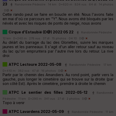
23
Randonnée Pédestre · 14 km · D+620 m · 834 vus · 64 dl · 14 photos
·
D@
Cette rando peut se faire en boucle en été. Nous l'avons faite
en mai d'où ce parcours en "Y". Nous avons été bloqués par les
névés et avec les risques de ponts de neige, nous avons
Cirque d'Estaubié (D@) 2022 05 22
Randonnée Pédestre ·
12 km · D+240 m · 278 vus · 37 dl · 15 photos · 04:10 ·
D@
Au déârt du barrage du lac des Gloriettes, suivre les marques
jaunes et les panneaux. Il s'agit d'un aller retour sauf au niveau
du lac qu'on empruntera par l'autre rive lors du retour. La rive
droi
ATPC Lectoure 2022-05-08
Randonnée Pédestre · 17 km ·
D+410 m · 382 vus · 47 dl · 16 photos ·
D@
Partir par le chemin des Amandiers. Au rond point, partir vers la
gauche, puis longer le cimetière qui se trouve sur la droite (par
son côté Est). Après le cimetière, prendre à droite le chemin
ATPC Le sentier des filles 2022-05-12
Randonnée
Pédestre · 11 km · D+290 m · 341 vus · 27 dl · 2 photos ·
D@
Topo à venir
ATPC Lavardens 2022-05-09
Randonnée Pédestre · 11 km