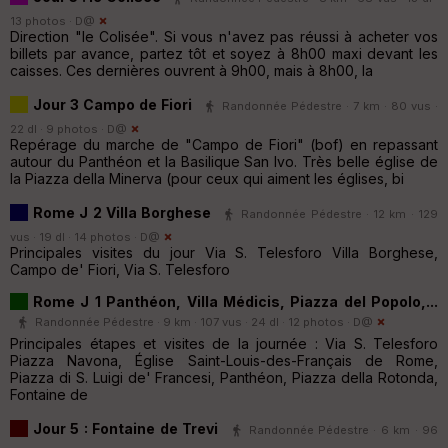
13 photos ·
D@
Direction "le Colisée". Si vous n'avez pas réussi à acheter vos
billets par avance, partez tôt et soyez à 8h00 maxi devant les
caisses. Ces dernières ouvrent à 9h00, mais à 8h00, la
Jour 3 Campo de Fiori
Randonnée Pédestre · 7 km · 80 vus ·
22 dl · 9 photos ·
D@
Repérage du marche de "Campo de Fiori" (bof) en repassant
autour du Panthéon et la Basilique San Ivo. Très belle église de
la Piazza della Minerva (pour ceux qui aiment les églises, bi
Rome J 2 Villa Borghese
Randonnée Pédestre · 12 km · 129
vus · 19 dl · 14 photos ·
D@
Principales visites du jour Via S. Telesforo Villa Borghese,
Campo de' Fiori, Via S. Telesforo
Rome J 1 Panthéon, Villa Médicis, Piazza del Popolo,...
Randonnée Pédestre · 9 km · 107 vus · 24 dl · 12 photos ·
D@
Principales étapes et visites de la journée : Via S. Telesforo
Piazza Navona, Église Saint-Louis-des-Français de Rome,
Piazza di S. Luigi de' Francesi, Panthéon, Piazza della Rotonda,
Fontaine de
Jour 5 : Fontaine de Trevi
Randonnée Pédestre · 6 km · 96