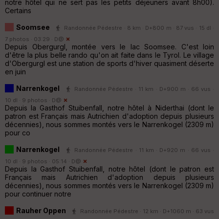
notre hôtel qui ne sert pas les petits déjeuners avant 8h00).
Certains
Soomsee
Randonnée Pédestre · 8 km · D+800 m · 87 vus · 15 dl ·
7 photos · 03:29 ·
D@
Depuis Obergurgl, montée vers le lac Soomsee. C'est loin
d'être la plus belle rando qu'on ait faite dans le Tyrol. Le village
d'Obergurgl est une station de sports d'hiver quasiment déserte
en juin
Narrenkogel
Randonnée Pédestre · 11 km · D+900 m · 66 vus ·
10 dl · 9 photos ·
D@
Depuis la Gasthof Stuibenfall, notre hôtel à Niderthai (dont le
patron est Français mais Autrichien d'adoption depuis plusieurs
décennies), nous sommes montés vers le Narrenkogel (2309 m)
pour co
Narrenkogel
Randonnée Pédestre · 11 km · D+920 m · 66 vus ·
10 dl · 9 photos · 05:14 ·
D@
Depuis la Gasthof Stuibenfall, notre hôtel (dont le patron est
Français mais Autrichien d'adoption depuis plusieurs
décennies), nous sommes montés vers le Narrenkogel (2309 m)
pour continuer notre
Rauher Oppen
Randonnée Pédestre · 12 km · D+1060 m · 63 vus