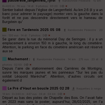
passerelle_langenfeld_Tyrol
Randonnée Pédestre · 10 km ·
D+420 m · 76 vus · 14 dl · 9 photos · 03:20 ·
D@
Sentier balisé depuis l'église de Langenfield. Au km 2.6 (il y a un
banc pour admirer le paysage) monter vers la gauche dans la
forêt et ne pas descendre directement vers le hameau de
Burgstein qu'
Fère en Tardenois 2025 05 08
Randonnée Pédestre · 20
km · 120 vus · 14 dl · 7 photos ·
D@
Se garer dans la rue du mémorial Day de Seringes : il y a un
emplacement à environ 150 m à gauche, le long du cimetière.
Attention, le parking en face du cimetière américain est réservé
aux se
Machemont :
Randonnée Pédestre · 14 km · 275 vus · 23 dl · 6
photos · 02:50 ·
D@
Depuis l'aire de stationnement des Carrières de Montigny,
suivre les marques jaunes et les panneaux "Sur les pas du
soldat Léopold Maréchal". Attention, d'autres circuits ont
également d
Le Pré d'Haut en boucle 2025 02 28
Raquettes à neige ·
13 km · D+240 m · 447 vus · 34 dl · 03:44 ·
D@
Départ au bas des pistes de Chapelle des Bois. On l'avait faite
en 2023 mais sans la poster, aujourd'hui, 28/02/2025, on l'a