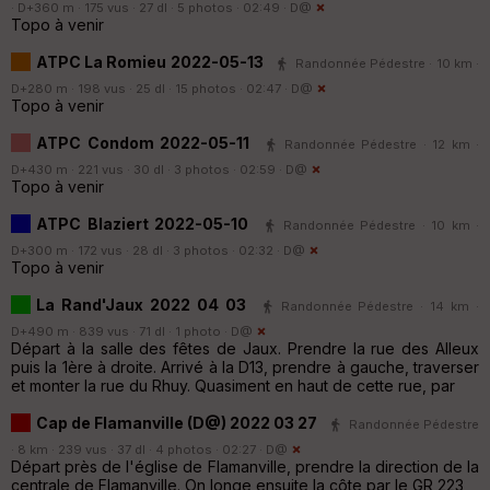
· D+360 m · 175 vus · 27 dl · 5 photos · 02:49 ·
D@
Topo à venir
ATPC La Romieu 2022-05-13
Randonnée Pédestre · 10 km ·
D+280 m · 198 vus · 25 dl · 15 photos · 02:47 ·
D@
Topo à venir
ATPC Condom 2022-05-11
Randonnée Pédestre · 12 km ·
D+430 m · 221 vus · 30 dl · 3 photos · 02:59 ·
D@
Topo à venir
ATPC Blaziert 2022-05-10
Randonnée Pédestre · 10 km ·
D+300 m · 172 vus · 28 dl · 3 photos · 02:32 ·
D@
Topo à venir
La Rand'Jaux 2022 04 03
Randonnée Pédestre · 14 km ·
D+490 m · 839 vus · 71 dl · 1 photo ·
D@
Départ à la salle des fêtes de Jaux. Prendre la rue des Alleux
puis la 1ère à droite. Arrivé à la D13, prendre à gauche, traverser
et monter la rue du Rhuy. Quasiment en haut de cette rue, par
Cap de Flamanville (D@) 2022 03 27
Randonnée Pédestre
· 8 km · 239 vus · 37 dl · 4 photos · 02:27 ·
D@
Départ près de l'église de Flamanville, prendre la direction de la
centrale de Flamanville. On longe ensuite la côte par le GR 223