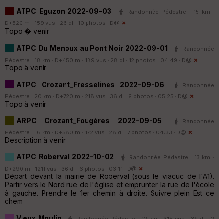
ATPC Eguzon 2022-09-03
Randonnée Pédestre · 15 km ·
D+520 m · 159 vus · 26 dl · 10 photos ·
D@
Topo � venir
ATPC Du Menoux au Pont Noir 2022-09-01
Randonnée
Pédestre · 18 km · D+450 m · 189 vus · 28 dl · 12 photos · 04:49 ·
D@
Topo à venir
ATPC Crozant_Fresselines 2022-09-06
Randonnée
Pédestre · 20 km · D+720 m · 218 vus · 36 dl · 9 photos · 05:25 ·
D@
Topo à venir
ARPC Crozant_Fougères 2022-09-05
Randonnée
Pédestre · 16 km · D+580 m · 172 vus · 28 dl · 7 photos · 04:33 ·
D@
Description à venir
ATPC Roberval 2022-10-02
Randonnée Pédestre · 13 km ·
D+290 m · 1211 vus · 36 dl · 6 photos · 03:11 ·
D@
Départ devant la mairie de Roberval (sous le viaduc de l'A1).
Partir vers le Nord rue de l'église et emprunter la rue de l'école
à gauche. Prendre le 1er chemin à droite. Suivre plein Est ce
chem
Vieux Moulin
Randonnée Pédestre · 12 km · 315 vus · 39 dl · 2