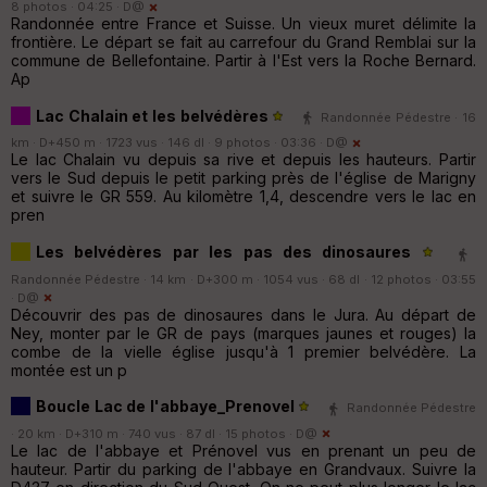
8 photos · 04:25 ·
D@
Randonnée entre France et Suisse. Un vieux muret délimite la
frontière. Le départ se fait au carrefour du Grand Remblai sur la
commune de Bellefontaine. Partir à l'Est vers la Roche Bernard.
Ap
Lac Chalain et les belvédères
Randonnée Pédestre · 16
km · D+450 m · 1723 vus · 146 dl · 9 photos · 03:36 ·
D@
Le lac Chalain vu depuis sa rive et depuis les hauteurs. Partir
vers le Sud depuis le petit parking près de l'église de Marigny
et suivre le GR 559. Au kilomètre 1,4, descendre vers le lac en
pren
Les belvédères par les pas des dinosaures
Randonnée Pédestre · 14 km · D+300 m · 1054 vus · 68 dl · 12 photos · 03:55
·
D@
Découvrir des pas de dinosaures dans le Jura. Au départ de
Ney, monter par le GR de pays (marques jaunes et rouges) la
combe de la vielle église jusqu'à 1 premier belvédère. La
montée est un p
Boucle Lac de l'abbaye_Prenovel
Randonnée Pédestre
· 20 km · D+310 m · 740 vus · 87 dl · 15 photos ·
D@
Le lac de l'abbaye et Prénovel vus en prenant un peu de
hauteur. Partir du parking de l'abbaye en Grandvaux. Suivre la