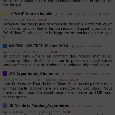
refaite en boucle. Suivre les panneaux indiquant la boucle du
Pré d'Haut.
Le Pré d'Haut en boucle
Raquettes à neige · 13 km · D+240 m
· 227 vus · 26 dl · 03:44 ·
D@
Départ au bas des pistes de Chapelle des Bois. Cette fois-ci, on
l'a faite en boucle. Suivre les panneaux indiquant la boucle du
Pré d'Haut. Dorénavant, le balisage est de couleur violette : pas
tr
AMIENS LUMIERES 12 kms 2024
Randonnée Pédestre · 9
km · 153 vus · 20 dl · 18 photos ·
D@
Un circuit dans Amiens en profitant des "street arts" et du
marché de Noël. Rester le soir sur le parvis de la cathédrale
pour profiter des jeux de lumières. Le point de départ n'est pa
J10 Argentières_Chamonix
Randonnée Pédestre · 14 km ·
D+1480 m · 172 vus · 28 dl · 16 photos · 06:58 ·
D@
Jour 10 de notre Tour du Mont Blanc. Sous un ciel plombé nous
sommes partis d'Argentière en direction du Lac Blanc. Nous
n'avons donc pas totalement respecté le sentier du TMB, mais
ne le regretto
J9 Col de la Forclaz_Argentières
Randonnée Pédestre · 9
km · D+940 m · 113 vus · 17 dl · 6 photos ·
D@