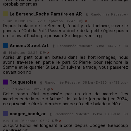
(probablement as
Le Bersend_Roche Parstire en AR
Randonnée Pédestre ·
13 km · D+1080 m · 38 vus · 7 photos · 05:47 ·
D@
Depuis la place de Le Bersend, là où il y a la fontaine, suivre le
panneau "Col du Pré". Passer à droite de la petite église puis à
droite avant l'auberge pension. Se diriger vers la g
Amiens Street Art
Randonnée Pédestre · 6 km · 144 vus · 34
dl · 14 photos · 02:34 ·
D@
Après un petit tour en bateau dans les hortillonnages, nous
avons traversé en partie le pars St Pierre pour rejoindre la
Somme et le quartier St Leu. En suivant la trace, vous passerez
devant bon no
Touquetoise
Randonnée Pédestre · 39 km · D+330 m · 133 vus ·
18 dl · 10 photos · 06:12 ·
D@
Cette rando était organisée par un club de marche "les
marcheurs de la baie d'Authie". Je l'ai faite (en partie) en 2024,
ce qui semble être la dernière année où cette balade a été o
coogee_bondi_ar
Randonnée Pédestre · 15 km · D+350 m · 69
vus · 11 dl · 16 photos · 03:47 ·
D@
Jusqu'à Bondi en longeant la côte depuis Coogee. Beaucoup
de Street Art.