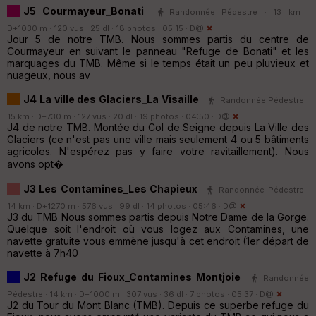
J5 Courmayeur_Bonati
Randonnée Pédestre · 13 km ·
D+1030 m · 120 vus · 25 dl · 18 photos · 05:15 ·
D@
Jour 5 de notre TMB. Nous sommes partis du centre de
Courmayeur en suivant le panneau "Refuge de Bonati" et les
marquages du TMB. Même si le temps était un peu pluvieux et
nuageux, nous av
J4 La ville des Glaciers_La Visaille
Randonnée Pédestre ·
15 km · D+730 m · 127 vus · 20 dl · 19 photos · 04:50 ·
D@
J4 de notre TMB. Montée du Col de Seigne depuis La Ville des
Glaciers (ce n'est pas une ville mais seulement 4 ou 5 bâtiments
agricoles. N'espérez pas y faire votre ravitaillement). Nous
avons opt�
J3 Les Contamines_Les Chapieux
Randonnée Pédestre ·
14 km · D+1270 m · 576 vus · 99 dl · 14 photos · 05:46 ·
D@
J3 du TMB Nous sommes partis depuis Notre Dame de la Gorge.
Quelque soit l'endroit où vous logez aux Contamines, une
navette gratuite vous emmène jusqu'à cet endroit (1er départ de
navette à 7h40
J2 Refuge du Fioux_Contamines Montjoie
Randonnée
Pédestre · 14 km · D+1000 m · 307 vus · 36 dl · 7 photos · 05:37 ·
D@
J2 du Tour du Mont Blanc (TMB). Depuis ce superbe refuge du