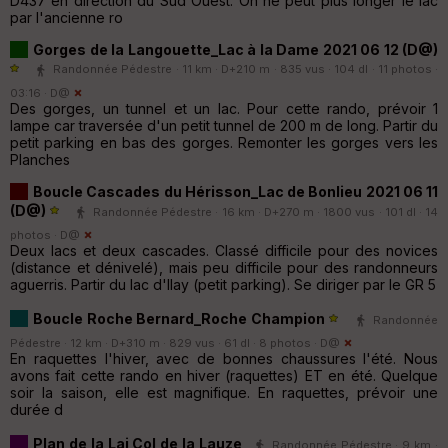
D437 en direction du Sud Ouest. On ne peut plus longer le lac
par l'ancienne ro
Gorges de la Langouette_Lac à la Dame 2021 06 12 (D@)
Randonnée Pédestre · 11 km · D+210 m · 835 vus · 104 dl · 11 photos ·
03:16 ·
D@
Des gorges, un tunnel et un lac. Pour cette rando, prévoir 1
lampe car traversée d'un petit tunnel de 200 m de long. Partir du
petit parking en bas des gorges. Remonter les gorges vers les
Planches
Boucle Cascades du Hérisson_Lac de Bonlieu 2021 06 11
(D@)
Randonnée Pédestre · 16 km · D+270 m · 1800 vus · 101 dl · 14
photos ·
D@
Deux lacs et deux cascades. Classé difficile pour des novices
(distance et dénivelé), mais peu difficile pour des randonneurs
aguerris. Partir du lac d'Ilay (petit parking). Se diriger par le GR 5
Boucle Roche Bernard_Roche Champion
Randonnée
Pédestre · 12 km · D+310 m · 829 vus · 61 dl · 8 photos ·
D@
En raquettes l'hiver, avec de bonnes chaussures l'été. Nous
avons fait cette rando en hiver (raquettes) ET en été. Quelque
soir la saison, elle est magnifique. En raquettes, prévoir une
durée d
Plan de la Lai Col de la Lauze
Randonnée Pédestre · 9 km ·