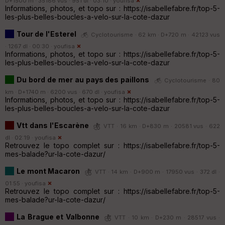
D+1500 m · 35186 vus · 951 dl · 03:10 ·
youfisa
Informations, photos, et topo sur : https://isabellefabre.fr/top-5-
les-plus-belles-boucles-a-velo-sur-la-cote-dazur
Tour de l'Esterel
Cyclotourisme · 62 km · D+720 m · 42123 vus
· 1267 dl · 00:30 ·
youfisa
Informations, photos, et topo sur : https://isabellefabre.fr/top-5-
les-plus-belles-boucles-a-velo-sur-la-cote-dazur
Du bord de mer au pays des paillons
Cyclotourisme · 80
km · D+1740 m · 6200 vus · 670 dl ·
youfisa
Informations, photos, et topo sur : https://isabellefabre.fr/top-5-
les-plus-belles-boucles-a-velo-sur-la-cote-dazur
Vtt dans l'Escarène
VTT · 16 km · D+830 m · 20581 vus · 622
dl · 02:19 ·
youfisa
Retrouvez le topo complet sur : https://isabellefabre.fr/top-5-
mes-balade?ur-la-cote-dazur/
Le mont Macaron
VTT · 14 km · D+900 m · 17950 vus · 372 dl ·
01:55 ·
youfisa
Retrouvez le topo complet sur : https://isabellefabre.fr/top-5-
mes-balade?ur-la-cote-dazur/
La Brague et Valbonne
VTT · 10 km · D+230 m · 28517 vus ·