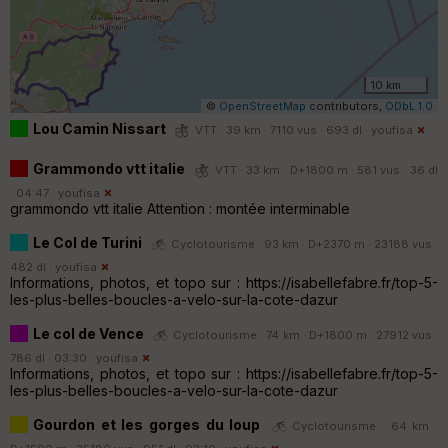
10 km
©
OpenStreetMap
contributors,
ODbL 1.0
Lou Camin Nissart
VTT · 39 km · 7110 vus · 693 dl ·
youfisa
Grammondo vtt italie
VTT · 33 km · D+1800 m · 581 vus · 36 dl
· 04:47 ·
youfisa
grammondo vtt italie Attention : montée interminable
Le Col de Turini
Cyclotourisme · 93 km · D+2370 m · 23188 vus ·
482 dl ·
youfisa
Informations, photos, et topo sur : https://isabellefabre.fr/top-5-
les-plus-belles-boucles-a-velo-sur-la-cote-dazur
Le col de Vence
Cyclotourisme · 74 km · D+1800 m · 27912 vus ·
786 dl · 03:30 ·
youfisa
Informations, photos, et topo sur : https://isabellefabre.fr/top-5-
les-plus-belles-boucles-a-velo-sur-la-cote-dazur
Gourdon et les gorges du loup
Cyclotourisme · 64 km ·