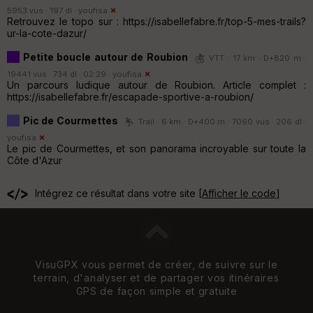
5953 vus · 197 dl ·
youfisa
Retrouvez le topo sur : https://isabellefabre.fr/top-5-mes-trails?
ur-la-cote-dazur/
Petite boucle autour de Roubion
VTT · 17 km · D+820 m ·
19441 vus · 734 dl · 02:29 ·
youfisa
Un parcours ludique autour de Roubion. Article complet :
https://isabellefabre.fr/escapade-sportive-a-roubion/
Pic de Courmettes
Trail · 6 km · D+400 m · 7060 vus · 206 dl ·
youfisa
Le pic de Courmettes, et son panorama incroyable sur toute la
Côte d'Azur
Intégrez ce résultat dans votre site [
Afficher le code
]
VisuGPX vous permet de créer, de suivre sur le
terrain, d'analyser et de partager vos itinéraires
GPS de façon simple et gratuite