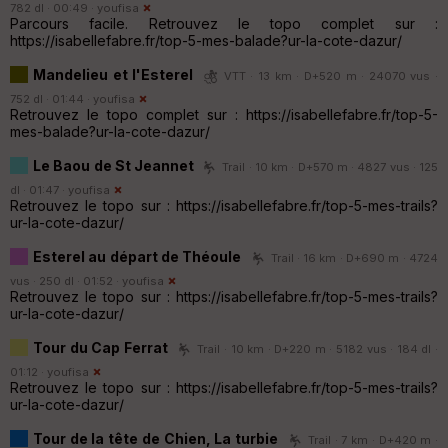
782 dl · 00:49 ·
youfisa
Parcours facile. Retrouvez le topo complet sur :
https://isabellefabre.fr/top-5-mes-balade?ur-la-cote-dazur/
Mandelieu et l'Esterel
VTT · 13 km · D+520 m · 24070 vus ·
752 dl · 01:44 ·
youfisa
Retrouvez le topo complet sur : https://isabellefabre.fr/top-5-
mes-balade?ur-la-cote-dazur/
Le Baou de St Jeannet
Trail · 10 km · D+570 m · 4827 vus · 125
dl · 01:47 ·
youfisa
Retrouvez le topo sur : https://isabellefabre.fr/top-5-mes-trails?
ur-la-cote-dazur/
Esterel au départ de Théoule
Trail · 16 km · D+690 m · 4724
vus · 250 dl · 01:52 ·
youfisa
Retrouvez le topo sur : https://isabellefabre.fr/top-5-mes-trails?
ur-la-cote-dazur/
Tour du Cap Ferrat
Trail · 10 km · D+220 m · 5182 vus · 184 dl ·
01:12 ·
youfisa
Retrouvez le topo sur : https://isabellefabre.fr/top-5-mes-trails?
ur-la-cote-dazur/
Tour de la tête de Chien, La turbie
Trail · 7 km · D+420 m ·