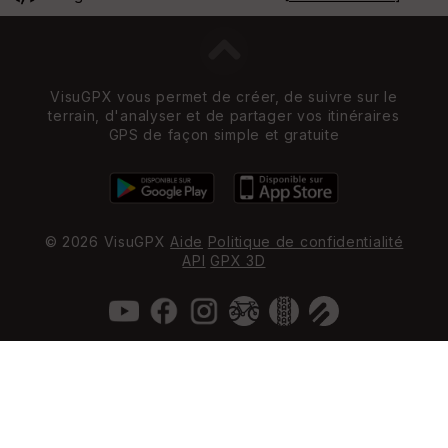
VisuGPX vous permet de créer, de suivre sur le
terrain, d'analyser et de partager vos itinéraires
GPS de façon simple et gratuite
© 2026 VisuGPX
Aide
Politique de confidentialité
API
GPX 3D