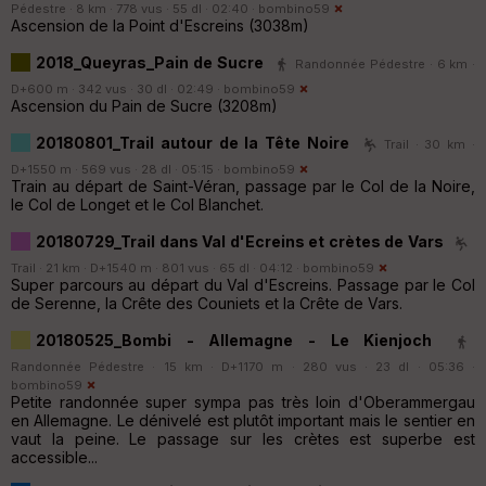
Pédestre · 8 km · 778 vus · 55 dl · 02:40 ·
bombino59
Ascension de la Point d'Escreins (3038m)
2018_Queyras_Pain de Sucre
Randonnée Pédestre · 6 km ·
D+600 m · 342 vus · 30 dl · 02:49 ·
bombino59
Ascension du Pain de Sucre (3208m)
20180801_Trail autour de la Tête Noire
Trail · 30 km ·
D+1550 m · 569 vus · 28 dl · 05:15 ·
bombino59
Train au départ de Saint-Véran, passage par le Col de la Noire,
le Col de Longet et le Col Blanchet.
20180729_Trail dans Val d'Ecreins et crètes de Vars
Trail · 21 km · D+1540 m · 801 vus · 65 dl · 04:12 ·
bombino59
Super parcours au départ du Val d'Escreins. Passage par le Col
de Serenne, la Crête des Couniets et la Crête de Vars.
20180525_Bombi - Allemagne - Le Kienjoch
Randonnée Pédestre · 15 km · D+1170 m · 280 vus · 23 dl · 05:36 ·
bombino59
Petite randonnée super sympa pas très loin d'Oberammergau
en Allemagne. Le dénivelé est plutôt important mais le sentier en
vaut la peine. Le passage sur les crètes est superbe est
accessible...