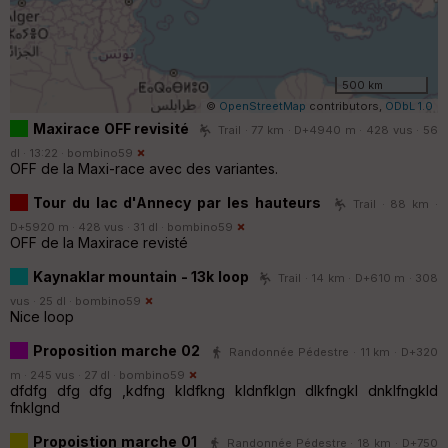
500 km
©
OpenStreetMap
contributors,
ODbL 1.0
Maxirace OFF revisité
Trail · 77 km · D+4940 m · 428 vus · 56
dl · 13:22 ·
bombino59
OFF de la Maxi-race avec des variantes.
Tour du lac d'Annecy par les hauteurs
Trail · 88 km ·
D+5920 m · 428 vus · 31 dl ·
bombino59
OFF de la Maxirace revisté
Kaynaklar mountain - 13k loop
Trail · 14 km · D+610 m · 308
vus · 25 dl ·
bombino59
Nice loop
Proposition marche 02
Randonnée Pédestre · 11 km · D+320
m · 245 vus · 27 dl ·
bombino59
dfdfg dfg dfg ,kdfng kldfkng kldnfklgn dlkfngkl dnklfngkld
fnklgnd
Propoistion marche 01
Randonnée Pédestre · 18 km · D+750