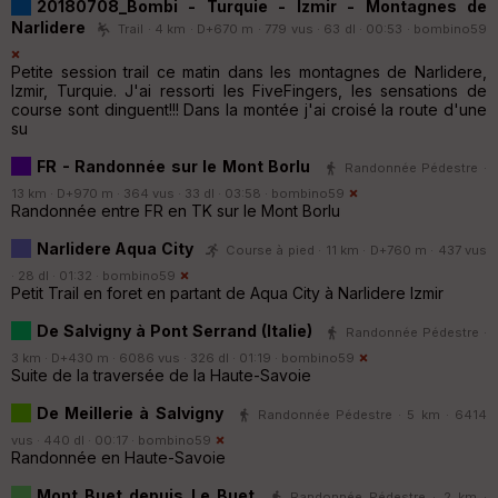
20180708_Bombi - Turquie - Izmir - Montagnes de
Narlidere
Trail · 4 km · D+670 m · 779 vus · 63 dl · 00:53 ·
bombino59
Petite session trail ce matin dans les montagnes de Narlidere,
Izmir, Turquie. J'ai ressorti les FiveFingers, les sensations de
course sont dinguent!!! Dans la montée j'ai croisé la route d'une
su
FR - Randonnée sur le Mont Borlu
Randonnée Pédestre ·
13 km · D+970 m · 364 vus · 33 dl · 03:58 ·
bombino59
Randonnée entre FR en TK sur le Mont Borlu
Narlidere Aqua City
Course à pied · 11 km · D+760 m · 437 vus
· 28 dl · 01:32 ·
bombino59
Petit Trail en foret en partant de Aqua City à Narlidere Izmir
De Salvigny à Pont Serrand (Italie)
Randonnée Pédestre ·
3 km · D+430 m · 6086 vus · 326 dl · 01:19 ·
bombino59
Suite de la traversée de la Haute-Savoie
De Meillerie à Salvigny
Randonnée Pédestre · 5 km · 6414
vus · 440 dl · 00:17 ·
bombino59
Randonnée en Haute-Savoie
Mont Buet depuis Le Buet
Randonnée Pédestre · 2 km ·