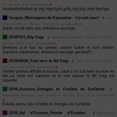
m · 230 vus · 21 dl ·
bombino59
dfsdfsdfsdfsdfsd fg dfg fdgd fgdf gdfg dfg dfg dfgd fgd fgd
Turquie_Montagnes de Kaynaklar - Circuit court
Trail ·
11 km · D+390 m · 316 vus · 71 dl · 01:19 ·
bombino59
Super circuit dans une ambiance sauvage
20181101_Slip Dagi
Randonnée Pédestre · 18 km · D+1210 m ·
813 vus · 65 dl · 01:51 ·
bombino59
Itinéraire à la fois sur sentier, sentier balisé et hors sentier.
Superbe expérience, ambiance sauvage garantie!!!
20180908_Trail vers le Nif Dagi
Trail · 32 km · D+1370 m ·
349 vus · 21 dl · 04:54 ·
bombino59
Sentier parfois difficile à trouver....sauf si on suit bien la route en
fait...La zone est superbe et la vue depuis le Nif Dagi est
superbe
2018_Queyras_Granges et Chalets de Furfande
Randonnée Pédestre · 7 km · D+900 m · 707 vus · 61 dl · 02:15 ·
bombino59
Balade autour des Chalets et Granges de Furfande
2018_Val d'Ecreins_Pointe d'Ecreins
Randonnée