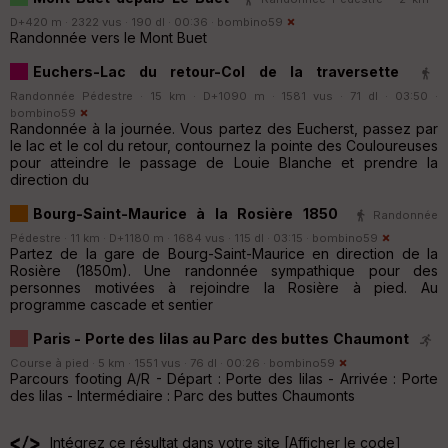
D+420 m · 2322 vus · 190 dl · 00:36 ·
bombino59
Randonnée vers le Mont Buet
Euchers-Lac du retour-Col de la traversette
Randonnée Pédestre · 15 km · D+1090 m · 1581 vus · 71 dl · 03:50 ·
bombino59
Randonnée à la journée. Vous partez des Eucherst, passez par
le lac et le col du retour, contournez la pointe des Couloureuses
pour atteindre le passage de Louie Blanche et prendre la
direction du
Bourg-Saint-Maurice à la Rosière 1850
Randonnée
Pédestre · 11 km · D+1180 m · 1684 vus · 115 dl · 03:15 ·
bombino59
Partez de la gare de Bourg-Saint-Maurice en direction de la
Rosière (1850m). Une randonnée sympathique pour des
personnes motivées à rejoindre la Rosière à pied. Au
programme cascade et sentier
Paris - Porte des lilas au Parc des buttes Chaumont
Course à pied · 5 km · 1551 vus · 76 dl · 00:26 ·
bombino59
Parcours footing A/R - Départ : Porte des lilas - Arrivée : Porte
des lilas - Intermédiaire : Parc des buttes Chaumonts
Intégrez ce résultat dans votre site [
Afficher le code
]